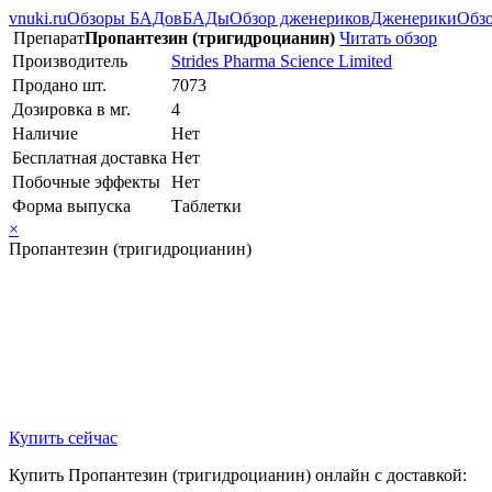
vnuki.ru
Обзоры БАДов
БАДы
Обзор дженериков
Дженерики
Обзо
Препарат
Пропантезин (тригидроцианин)
Читать обзор
Производитель
Strides Pharma Science Limited
Продано шт.
7073
Дозировка в мг.
4
Наличие
Нет
Бесплатная доставка
Нет
Побочные эффекты
Нет
Форма выпуска
Таблетки
×
Пропантезин (тригидроцианин)
Купить сейчас
Купить Пропантезин (тригидроцианин) онлайн с доставкой: