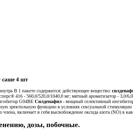
 саше 4 шт
внутрь В 1 пакете содержится: действующее вещество:
силденаф
сперс® 416 - 560,0/520,0/1040,0 мг; мятный ароматизатор - 3,0/6
ингибитор G04BE
Силденафил
- мощный селективный ингибитор
ную эректильную функцию в условиях сексуальной стимуляции у
члена, включает в себя высвобождение оксида азота (NO) в кав
нению, дозы, побочные.