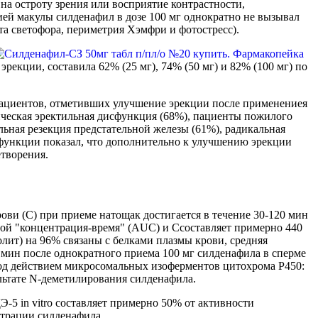
а остроту зрения или восприятие контрастности,
ией макулы силденафил в дозе 100 мг однократно не вызывал
та светофора, периметрия Хэмфри и фотостресс).
екции, составила 62% (25 мг), 74% (50 мг) и 82% (100 мг) по
 пациентов, отметивших улучшение эрекции после применениея
ическая эректильная дисфункция (68%), пациенты пожилого
альная резекция предстательной железы (61%), радикальная
сфункции показал, что дополнительно к улучшению эрекции
етворения.
ви (С) при приеме натощак достигается в течение 30-120 мин
ивой "концентрация-время" (AUC) и Ссоставляет примерно 440
ит) на 96% связаны с белками плазмы крови, средняя
0 мин после однократного приема 100 мг силденафила в сперме
 под действием микросомальных изоферментов цитохрома Р450:
ьтате N-деметилирования силденафила.
-5 in vitro составляет примерно 50% от активности
нтрации силденафила.