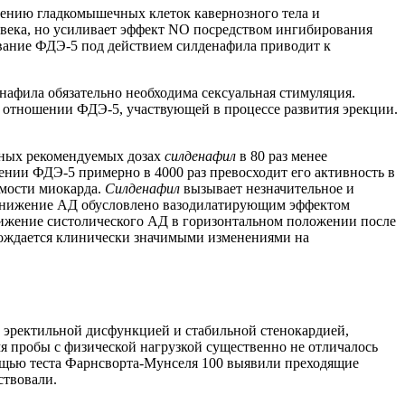
ению гладкомышечных клеток кавернозного тела и
овека, но усиливает эффект NО посредством ингибирования
вание ФДЭ-5 под действием силденафила приводит к
нафила обязательно необходима сексуальная стимуляция.
 в отношении ФДЭ-5, участвующей в процессе развития эрекции.
льных рекомендуемых дозах
силденафил
в 80 раз менее
нии ФДЭ-5 примерно в 4000 раз превосходит его активность в
мости миокарда.
Силденафил
вызывает незначительное и
о снижение АД обусловлено вазодилатирующим эффектом
ижение систолического АД в горизонтальном положении после
вождается клинически значимыми изменениями на
с эректильной дисфункцией и стабильной стенокардией,
я пробы с физической нагрузкой существенно не отличалось
мощью теста Фарнсворта-Мунселя 100 выявили преходящие
ствовали.