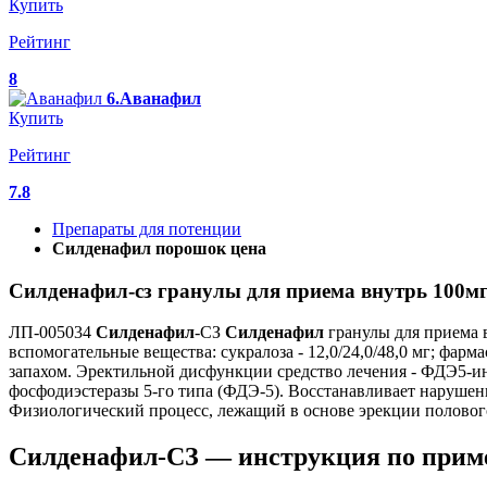
Купить
Рейтинг
8
6.Аванафил
Купить
Рейтинг
7.8
Препараты для потенции
Силденафил порошок цена
Силденафил-сз гранулы для приема внутрь 100мг
ЛП-005034
Силденафил
-СЗ
Силденафил
гранулы для приема 
вспомогательные вещества: сукралоза - 12,0/24,0/48,0 мг; фарма
запахом. Эректильной дисфункции средство лечения - ФДЭ5-
фосфодиэстеразы 5-го типа (ФДЭ-5). Восстанавливает нарушен
Физиологический процесс, лежащий в основе эрекции полового 
Силденафил-СЗ — инструкция по приме