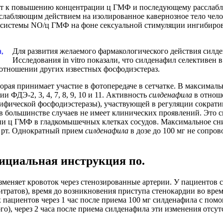
дит к повышению концентрации ц ГМФ и последующему расслабл
сслабляющим действием на изолированное кавернозное тело чел
и системы NO/ц ГМФ на фоне сексуальной стимуляции ингибиро
Для развития желаемого фармакологического действия силде
Исследования in vitro показали, что силденафил селективен
 отношении других известных фосфодиэстераз.
торая принимает участие в фотопередаче в сетчатке. В максима
и ФДЭ-2, 3, 4, 7, 8, 9, 10 и 11. Активность
силденафила
в отноше
фической фосфодиэстеразы), участвующей в регуляции сократи
е в большинстве случаев не имеет клинических проявлений. Эт
ии ц ГМФ в гладкомышечных клетках сосудов. Максимальное сн
мм рт. Однократный прием
силденафила
в дозе до 100 мг не сопро
фициальная инструкция по.
зменяет кровоток через стенозированные артерии. У пациентов 
ратов), время до возникновения приступа стенокардии во врем
х пациентов через 1 час после приема 100 мг силденафила с по
го), через 2 часа после приема силденафила эти изменения отсут