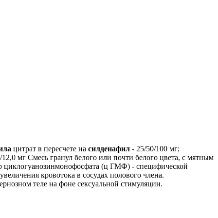
ила
цитрат в пересчете на
силденафил
- 25/50/100 мг;
,0/12,0 мг Смесь гранул белого или почти белого цвета, с мятным
 циклогуанозинмонофосфата (ц ГМФ) - специфической
величения кровотока в сосудах полового члена.
ернозном теле на фоне сексуальной стимуляции.