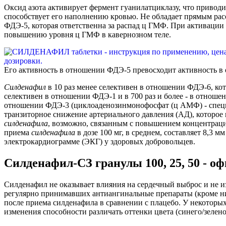
Оксид азота активирует фермент гуанилатциклазу, что приво
способствует его наполнению кровью. Не обладает прямым ра
ФДЭ-5, которая ответственна за распад ц ГМФ. При активаци
повышению уровня ц ГМФ в кавернозном теле.
Его активность в отношении ФДЭ-5 превосходит активность в
Силденафил
в 10 раз менее селективен в отношении ФДЭ-6, ко
селективен в отношении ФДЭ-1 и в 700 раз и более - в отношени
отношении ФДЭ-3 (циклоаденозинмонофосфат (ц АМФ) - специ
транзиторное снижение артериального давления (АД), которо
силденафила
, возможно, связанным с повышением концентрац
приема
силденафила
в дозе 100 мг, в среднем, составляет 8,3 
электрокардиограмме (ЭКГ) у здоровых добровольцев.
Силденафил-СЗ гранулы 100, 25, 50 - о
Силденафил не оказывает влияния на сердечный выброс и не и
регулярно принимавших антиангинальные препараты (кроме нит
после приема силденафила в сравнении с плацебо. У некоторы
изменения способности различать оттенки цвета (синего/зелено