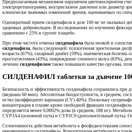
Предполагаемым механизмом нарушения цветовосприятия счита
электроретинограмму, внутриглазное давление или диаметр зра
клинически значимых изменений зрения, оцениваемых по специ
Однократный прием силденафила в дозе 100 мг не оказывал д
здоровых добровольцев. В исследованиях по изучению фиксиро
сравнению с 25% в группе плацебо.
При этом частота отмены
силденафила
была низкой и сопостав
силденафила
, была следующей: психогенная эректильная дис
возраста (67%), сахарный диабет (59%), ишемическая болезнь с
простатэктомия (43%), повреждение спинного мозга (83%), де
лечение
силденафилом
также повышало качество оргазма, позв
СИЛДЕНАФИЛ таблетки за дъвчене 100
Безопасность и эффективность силденафила сохранялись при д
(медиана 60 мин). Абсолютная биодоступность, в среднем, со
нг/мл (коэффициент вариации (CV) 40%). Поскольку силденаф
концентрация в плазме крови свободной фракции силденафила с
определяется менее 0,0002% дозы (в среднем, 188 нг). Метаб
CYP3A4 (основной путь) и CYP2C9 (дополнительный путь). Ос
Селективность действия метаболита к фосфодиэстеразам сопост
неизмененного силденафила. Концентрация метаболита в плазм