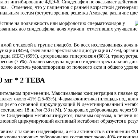
ют ингибирование ФДЭ-6. Силденафил не оказывает действия н
чка. Отмечено, что у пациентов с ранней возрастной дегенерац
альным тестам (острота зрения, решетка Амслера, различие цве
ействие на подвижность или морфологию сперматозоидов у
ванных доз силденафила, доля мужчин, отметивших улучшение эр
имой с таковой в группе плацебо. Во всех исследованиях доля
функция (84%), смешанная эректильная дисфункция (77%), орган
ердца (ИБС) (69%), артериальная гипертензия (68%), трансуретр
прессия (75%). Анализ международного индекса эректильной ди
оляло достичь удовлетворения от полового акта и общего удовл
 мг * 2 ТЕВА
лительном применении. Максимальная концентрация в плазме кро
ставляет около 41% (25-63%). Фармакокинетика (площадь под кр
ил (и его основной циркулирующий N-деметилированный метабол
оставляет 18 нг/мл (38 н М). У здоровых добровольцев через 9
олизм Силденафил метаболизируется, главным образом, в печени
новной циркулирующий активный метаболит образуется в резул
авима с таковой силденафила, а его активность в отношении ФДЭ
е крови здоровых добровольцев составляет около 40% от конце