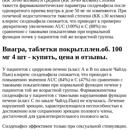
(КК 50-80 мл/мин) и средней (КК 30-49 мл/мин) степени
тяжести фармакокинетические параметры силденафила после
однократного приема внутрь в дозе 50 мг не изменяются. При
почечной недостаточности тяжелой степени (КК ≤30 мл/мин)
клиренс силденафила снижается, что приводит к примерно
двукратному увеличению AUC (100%) и C (88%) по
сравнению с таковыми показателями при нормальной
функции почек у пациентов той же возрастной группы.
Виагра, таблетки покрыт.плен.об. 100
мг 4 шт - купить, цена и отзывы.
У пациентов с циррозом печени (класс А и В по шкале Чайлд-
Пью) клиренс силденафила снижается, что приводит к
повышению значения AUC (84%) и C (47%) по сравнению с
таковыми показателями при нормальной функции печени у
пациентов той же возрастной группы. Фармакокинетика
силденафила у пациентов с тяжелыми нарушениями функции
печени (класс С по шкале Чайлд-Пью) не изучалась. Лечение
нарушений эрекции, характеризующихся неспособностью к
достижению или сохранению эрекции полового члена,
достаточной для удовлетворительного полового акта.
Силденафил эффективен только при сексуальной стимуляции.