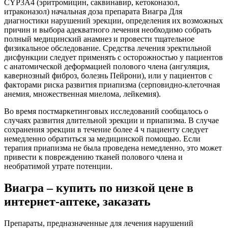
CYP3A4 (эритромицин, саквинавир, кетоконазол,
итраконазол) начальная доза препарата Виагра Для
диагностики нарушений эрекции, определения их возможных
причин и выбора адекватного лечения необходимо собрать
полный медицинский анамнез и провести тщательное
физикальное обследование. Средства лечения эректильной
дисфункции следует применять с осторожностью у пациентов
с анатомической деформацией полового члена (ангуляция,
кавернозный фиброз, болезнь Пейрони), или у пациентов с
факторами риска развития приапизма (серповидно-клеточная
анемия, множественная миелома, лейкемия).
Во время постмаркетинговых исследований сообщалось о
случаях развития длительной эрекции и приапизма. В случае
сохранения эрекции в течение более 4 ч пациенту следует
немедленно обратиться за медицинской помощью. Если
терапия приапизма не была проведена немедленно, это может
привести к повреждению тканей полового члена и
необратимой утрате потенции.
Виагра – купить по низкой цене в
интернет‐аптеке, заказать
Препараты, предназначенные для лечения нарушений