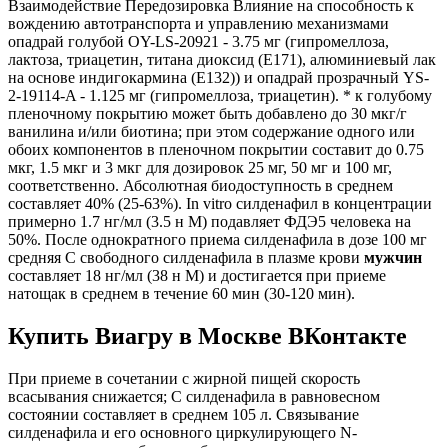
Взаимодействие Передозировка Влияние на способность к
вождению автотранспорта и управлению механизмами
опадрай голубой OY-LS-20921 - 3.75 мг (гипромеллоза,
лактоза, триацетин, титана диоксид (E171), алюминиевый лак
на основе индигокармина (E132)) и опадрай прозрачный YS-
2-19114-A - 1.125 мг (гипромеллоза, триацетин). * к голубому
пленочному покрытию может быть добавлено до 30 мкг/г
ванилина и/или биотина; при этом содержание одного или
обоих компонентов в пленочном покрытии составит до 0.75
мкг, 1.5 мкг и 3 мкг для дозировок 25 мг, 50 мг и 100 мг,
соответственно. Абсолютная биодоступность в среднем
составляет 40% (25-63%). In vitro силденафил в концентрации
примерно 1.7 нг/мл (3.5 н М) подавляет ФДЭ5 человека на
50%. После однократного приема силденафила в дозе 100 мг
средняя C свободного силденафила в плазме крови
мужчин
составляет 18 нг/мл (38 н М) и достигается при приеме
натощак в среднем в течение 60 мин (30-120 мин).
Купить Виагру в Москве ВКонтакте
При приеме в сочетании с жирной пищей скорость
всасывания снижается; C силденафила в равновесном
состоянии составляет в среднем 105 л. Связывание
силденафила и его основного циркулирующего N-