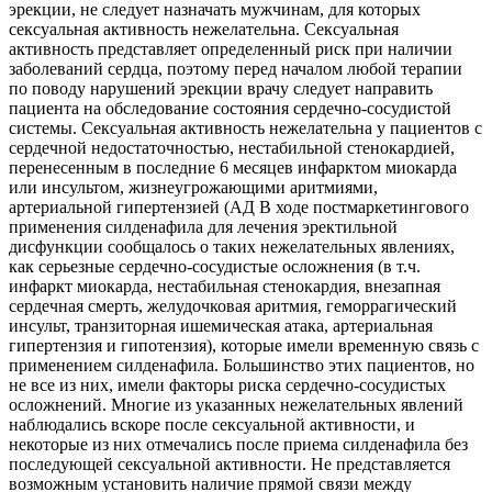
эрекции, не следует назначать мужчинам, для которых
сексуальная активность нежелательна. Сексуальная
активность представляет определенный риск при наличии
заболеваний сердца, поэтому перед началом любой терапии
по поводу нарушений эрекции врачу следует направить
пациента на обследование состояния сердечно-сосудистой
системы. Сексуальная активность нежелательна у пациентов с
сердечной недостаточностью, нестабильной стенокардией,
перенесенным в последние 6 месяцев инфарктом миокарда
или инсультом, жизнеугрожающими аритмиями,
артериальной гипертензией (АД В ходе постмаркетингового
применения силденафила для лечения эректильной
дисфункции сообщалось о таких нежелательных явлениях,
как серьезные сердечно-сосудистые осложнения (в т.ч.
инфаркт миокарда, нестабильная стенокардия, внезапная
сердечная смерть, желудочковая аритмия, геморрагический
инсульт, транзиторная ишемическая атака, артериальная
гипертензия и гипотензия), которые имели временную связь с
применением силденафила. Большинство этих пациентов, но
не все из них, имели факторы риска сердечно-сосудистых
осложнений. Многие из указанных нежелательных явлений
наблюдались вскоре после сексуальной активности, и
некоторые из них отмечались после приема силденафила без
последующей сексуальной активности. Не представляется
возможным установить наличие прямой связи между