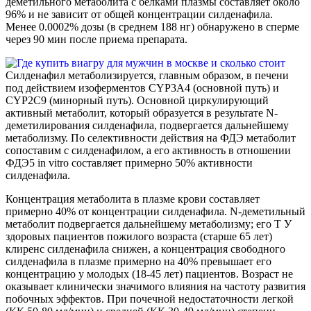
деметильного метаболита с белками плазмы составляет около
96% и не зависит от общей концентрации силденафила.
Менее 0.0002% дозы (в среднем 188 нг) обнаружено в сперме
через 90 мин после приема препарата.
Силденафил метаболизируется, главным образом, в печени
под действием изоферментов CYP3A4 (основной путь) и
CYP2C9 (минорный путь). Основной циркулирующий
активный метаболит, который образуется в результате N-
деметилирования силденафила, подвергается дальнейшему
метаболизму. По селективности действия на ФДЭ метаболит
сопоставим с силденафилом, а его активность в отношении
ФДЭ5 in vitro составляет примерно 50% активности
силденафила.
Концентрация метаболита в плазме крови составляет
примерно 40% от концентрации силденафила. N-деметильный
метаболит подвергается дальнейшему метаболизму; его T У
здоровых пациентов пожилого возраста (старше 65 лет)
клиренс силденафила снижен, а концентрация свободного
силденафила в плазме примерно на 40% превышает его
концентрацию у молодых (18-45 лет) пациентов. Возраст не
оказывает клинически значимого влияния на частоту развития
побочных эффектов. При почечной недостаточности легкой