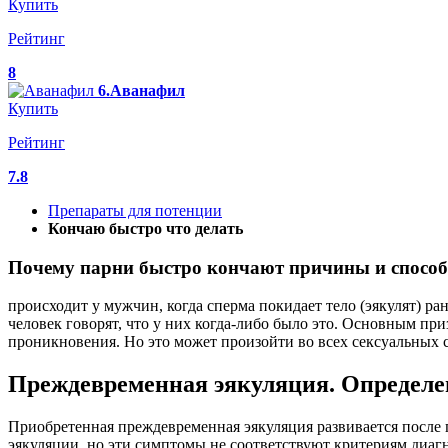
Купить
Рейтинг
8
6.Аванафил
Купить
Рейтинг
7.8
Препараты для потенции
Кончаю быстро что делать
Почему парни быстро кончают причины и способ
происходит у мужчин, когда сперма покидает тело (эякулят) ра
человек говорят, что у них когда-либо было это. Основным пр
проникновения. Но это может произойти во всех сексуальных с
Преждевременная эякуляция. Определен
Приобретенная преждевременная эякуляция развивается после 
эякуляции, но эти симптомы не соответствуют критериям диагн