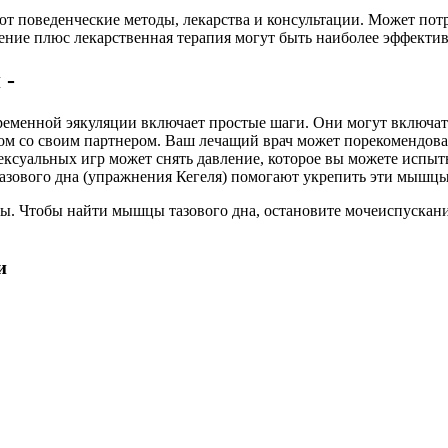
 поведенческие методы, лекарства и консультации. Может потр
чение плюс лекарственная терапия могут быть наиболее эффекти
 -
еменной эякуляции включает простые шаги. Они могут включать 
сом со своим партнером. Ваш лечащий врач может порекомендова
ексуальных игр может снять давление, которое вы можете испыт
азового дна (упражнения Кегеля) помогают укрепить эти мышцы
Чтобы найти мышцы тазового дна, остановите мочеиспускание н
и