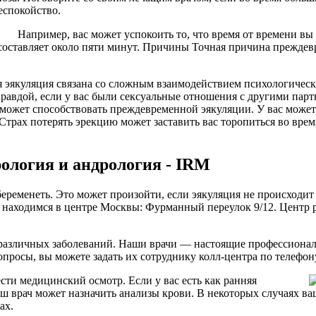
еспокойство.
Например, вас может успокоить то, что время от времени 
и составляет около пяти минут. Причины Точная причина преждев
я эякуляция связана со сложным взаимодействием психологичес
равдой, если у вас были сексуальные отношения с другими парт
 может способствовать преждевременной эякуляции. У вас може
трах потерять эрекцию может заставить вас торопиться во время
ология и андрология - IRM
ременеть. Это может произойти, если эякуляция не происходит 
находимся в центре Москвы: Фурманный переулок 9/12. Центр р
 различных заболеваний. Наши врачи — настоящие профессионалы
опросы, вы можете задать их сотруднику колл-центра по телефо
ести медицинский осмотр. Если у вас есть как ранняя
аш врач может назначить анализы крови. В некоторых случаях в
ах.