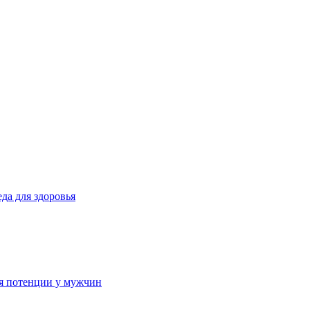
да для здоровья
ия потенции у мужчин