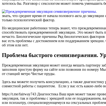
хотелось бы. Разговор с сексологом может помочь уменьшить б
знать, что среднее время от начала полового акта до эякуляци
только психологический фактор.
Но медицинские работники теперь знают, что преждевременна
способствовать преждевременной эякуляции. Это может быть п
нечасто. Биологические причины Ряд биологических факторов
вас есть проблемы с достижением или поддержанием эрекции. С
об этом или нет.
Проблема быстрого семяизвержения. Ур
Преждевременная эякуляция может иногда мешать партнеру забе
заполнив простую форму на сайте или позвонив по номеру Мы 
от станций метро Чистые пруды.
Здесь вы можете получить консультацию, а также диагностику
совместной работы с пациентом. Если у вас есть какие-либо в
https://t.me/fairway743 Диагностика Ваш врач может также пров
эякуляция, так и проблемы с эрекцией или ее поддержанием, в
или психиатру, специализирующемуся на сексуальных проблем