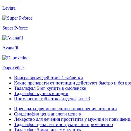
Levitra
Super P-force
Avanafil
Dapoxetine
Виагра время действия 1 таблетки
Какие препараты от потенции действуют быстро и без вре
Тадалафил 5 мг купить в смоленске
Тадалафил купить в индии
Применение таблеток силденафил с 3
Препараты для мгновенного повышения потенции
Силденафил цена аналоги цена в
Лекарство для лечения простатита у мужчин и повышен
Тадалафил цена 5мг инструкция по применению
Тадалафил 5 миллиграмм купить