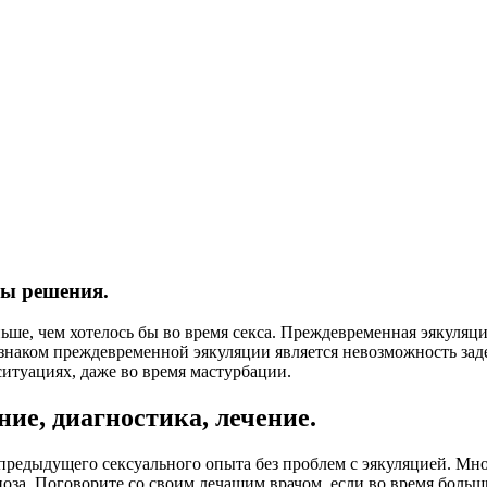
ы решения.
ньше, чем хотелось бы во время секса. Преждевременная эякуляц
изнаком преждевременной эякуляции является невозможность зад
итуациях, даже во время мастурбации.
ие, диагностика, лечение.
предыдущего сексуального опыта без проблем с эякуляцией. Мн
оза. Поговорите со своим лечащим врачом, если во время больш