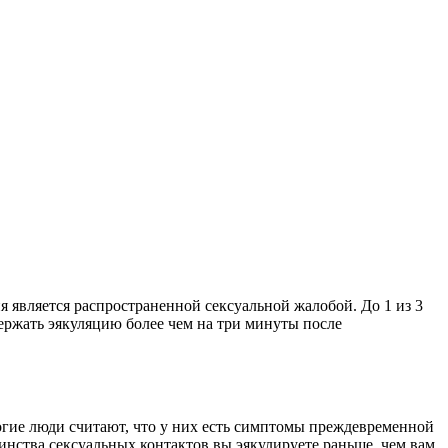
ия является распространенной сексуальной жалобой. До 1 из 3
ержать эякуляцию более чем на три минуты после
огие люди считают, что у них есть симптомы преждевременной
инства сексуальных контактов вы эякулируете раньше, чем вам