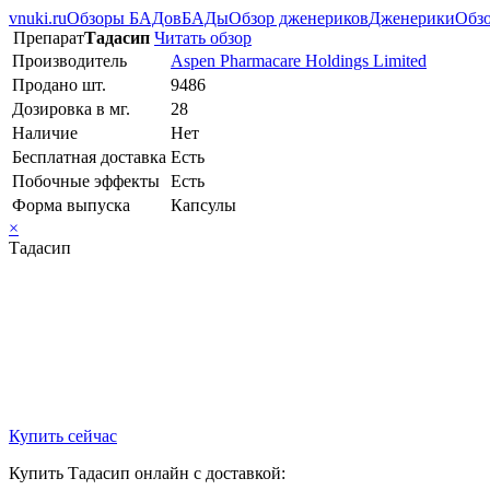
vnuki.ru
Обзоры БАДов
БАДы
Обзор дженериков
Дженерики
Обзо
Препарат
Тадасип
Читать обзор
Производитель
Aspen Pharmacare Holdings Limited
Продано шт.
9486
Дозировка в мг.
28
Наличие
Нет
Бесплатная доставка
Есть
Побочные эффекты
Есть
Форма выпуска
Капсулы
×
Тадасип
Купить сейчас
Купить Тадасип онлайн с доставкой: