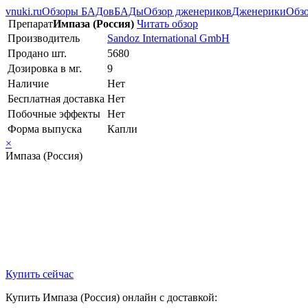
vnuki.ru
Обзоры БАДов
БАДы
Обзор дженериков
Дженерики
Обзо
Препарат
Импаза (Россия)
Читать обзор
Производитель
Sandoz International GmbH
Продано шт.
5680
Дозировка в мг.
9
Наличие
Нет
Бесплатная доставка
Нет
Побочные эффекты
Нет
Форма выпуска
Капли
×
Импаза (Россия)
Купить сейчас
Купить Импаза (Россия) онлайн с доставкой: