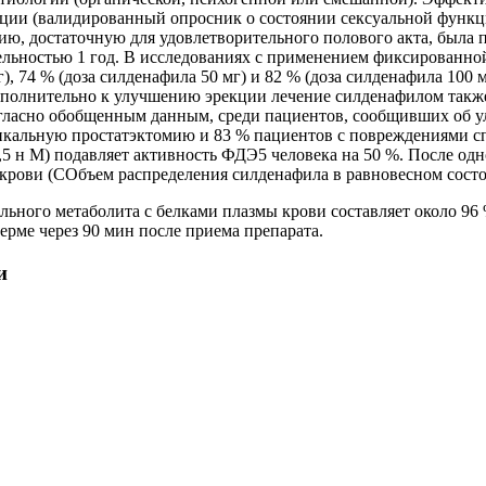
ции (валидированный опросник о состоянии сексуальной функци
цию, достаточную для удовлетворительного полового акта, была
льностью 1 год. В исследованиях с применением фиксированно
), 74 % (доза силденафила 50 мг) и 82 % (доза силденафила 100 
ополнительно к улучшению эрекции лечение силденафилом также
Согласно обобщенным данным, среди пациентов, сообщивших об
кальную простатэктомию и 83 % пациентов с повреждениями спи
3,5 н М) подавляет активность ФДЭ5 человека на 50 %. После од
крови (СОбъем распределения силденафила в равновесном состоя
ьного метаболита с белками плазмы крови составляет около 96 
ерме через 90 мин после приема препарата.
и