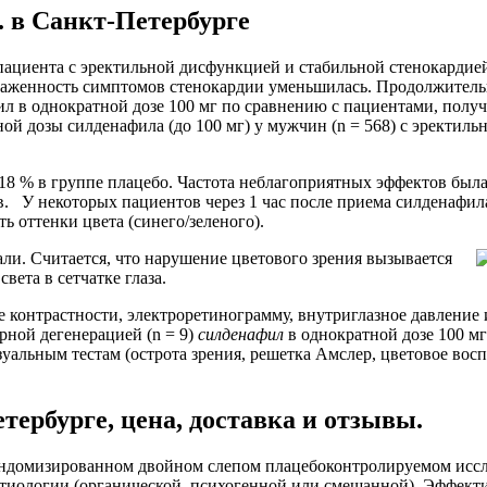
 в Санкт-Петербурге
ациента с эректильной дисфункцией и стабильной стенокардие
раженность симптомов стенокардии уменьшилась. Продолжитель
афил в однократной дозе 100 мг по сравнению с пациентами, по
ой дозы силденафила (до 100 мг) у мужчин (n = 568) с эректи
 % в группе плацебо. Частота неблагоприятных эффектов была с
 У некоторых пациентов через 1 час после приема силденафила
ь оттенки цвета (синего/зеленого).
али. Считается, что нарушение цветового зрения вызывается
вета в сетчатке глаза.
ие контрастности, электроретинограмму, внутриглазное давление
рной дегенерацией (n = 9)
силденафил
в однократной дозе 100 м
альным тестам (острота зрения, решетка Амслер, цветовое вос
ербурге, цена, доставка и отзывы.
андомизированном двойном слепом плацебоконтролируемом иссл
 этиологии (органической, психогенной или смешанной). Эффект