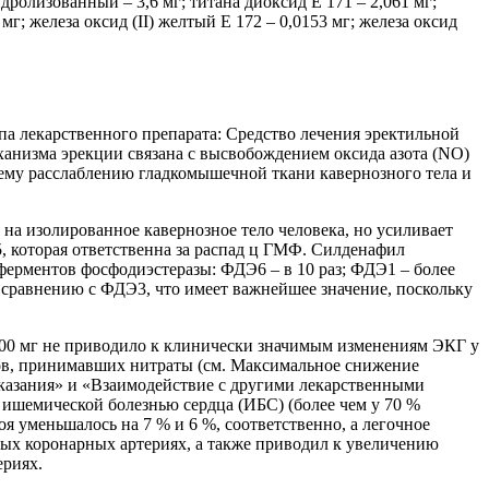
ролизованный – 3,6 мг; титана диоксид Е 171 – 2,061 мг;
г; железа оксид (II) желтый Е 172 – 0,0153 мг; железа оксид
а лекарственного препарата: Средство лечения эректильной
ма эрекции связана с высвобождением оксида азота (NO)
щему расслаблению гладкомышечной ткани кавернозного тела и
на изолированное кавернозное тело человека, но усиливает
, которая ответственна за распад ц ГМФ. Силденафил
ерментов фосфодиэстеразы: ФДЭ6 – в 10 раз; ФДЭ1 – более
 сравнению с ФДЭ3, что имеет важнейшее значение, поскольку
100 мг не приводило к клинически значимым изменениям ЭКГ у
тов, принимавших нитраты (см. Максимальное снижение
показания» и «Взаимодействие с другими лекарственными
й ишемической болезнью сердца (ИБС) (более чем у 70 %
оя уменьшалось на 7 % и 6 %, соответственно, а легочное
ных коронарных артериях, а также приводил к увеличению
ериях.