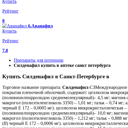
Купить
Рейтинг
8
6.Аванафил
Купить
Рейтинг
7.8
Препараты для потенции
Силденафил купить в аптеке санкт петербурга
Купить Силденафил в Санкт-Петербурге в
Торговое название препарата:
Силденафил
-СЗМеждународное 
покрытая пленочной оболочкой, содержит: целлюлоза микрокрис
(поливинилпирролидон среднемолекулярный)– 4,5 мг; магния сте
макрогол (полиэтиленгликоль 3350) – 1,01 мг; тальк – 0,74 мг; 
черный Е 172 – 0,0005 мг). целлюлоза микрокристаллическая – 
(поливинилпирролидон среднемолекулярный)– 10,0 мг; магния ст
макрогол (полиэтиленгликоль 3350) – 1,212 мг; тальк – 0,888 м
(II) черный Е 172 – 0,0006 мг). целлюлоза микрокристаллическа