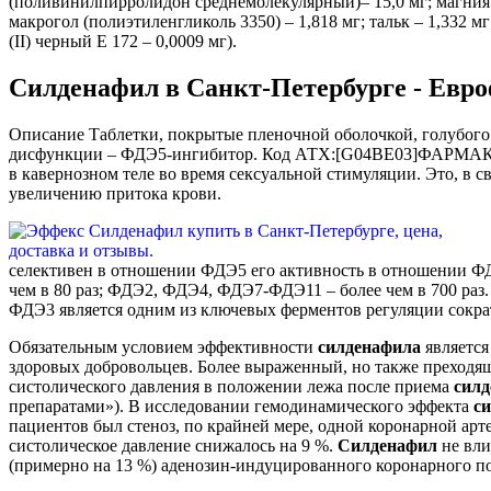
(поливинилпирролидон среднемолекулярный)– 15,0 мг; магния ст
макрогол (полиэтиленгликоль 3350) – 1,818 мг; тальк – 1,332 м
(II) черный Е 172 – 0,0009 мг).
Силденафил в Санкт-Петербурге - Евр
Описание Таблетки, покрытые пленочной оболочкой, голубого 
дисфункции – ФДЭ5-ингибитор. Код АТХ:[G04ВЕ03]ФАРМАКО
в кавернозном теле во время сексуальной стимуляции. Это, в
увеличению притока крови.
селективен в отношении ФДЭ5 его активность в отношении ФД
чем в 80 раз; ФДЭ2, ФДЭ4, ФДЭ7-ФДЭ11 – более чем в 700 раз
ФДЭ3 является одним из ключевых ферментов регуляции сокра
Обязательным условием эффективности
силденафила
является
здоровых добровольцев. Более выраженный, но также преходя
систолического давления в положении лежа после приема
сил
препаратами»). В исследовании гемодинамического эффекта
с
пациентов был стеноз, по крайней мере, одной коронарной арте
систолическое давление снижалось на 9 %.
Силденафил
не вли
(примерно на 13 %) аденозин-индуцированного коронарного по