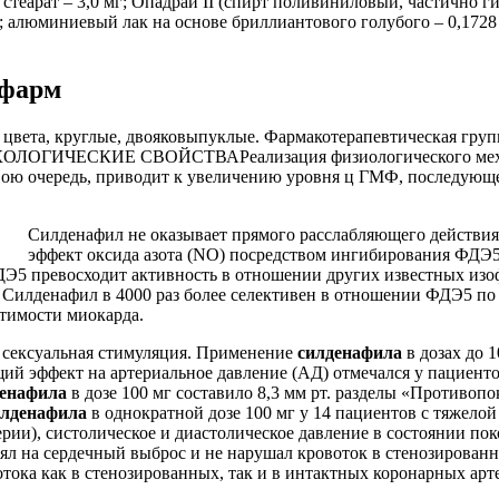
еарат – 3,0 мг; Опадрай II (спирт поливиниловый, частично гид
г; алюминиевый лак на основе бриллиантового голубого – 0,1728 м
офарм
цвета, круглые, двояковыпуклые. Фармакотерапевтическая групп
ЛОГИЧЕСКИЕ СВОЙСТВАРеализация физиологического механиз
 свою очередь, приводит к увеличению уровня ц ГМФ, последую
Силденафил не оказывает прямого расслабляющего действия 
эффект оксида азота (NO) посредством ингибирования ФДЭ5
Э5 превосходит активность в отношении других известных изоф
. Силденафил в 4000 раз более селективен в отношении ФДЭ5 по
тимости миокарда.
 сексуальная стимуляция. Применение
силденафила
в дозах до 
щий эффект на артериальное давление (АД) отмечался у пациен
денафила
в дозе 100 мг составило 8,3 мм рт. разделы «Противо
илденафила
в однократной дозе 100 мг у 14 пациентов с тяжело
рии), систолическое и диастолическое давление в состоянии пок
ял на сердечный выброс и не нарушал кровоток в стенозирован
тока как в стенозированных, так и в интактных коронарных арт