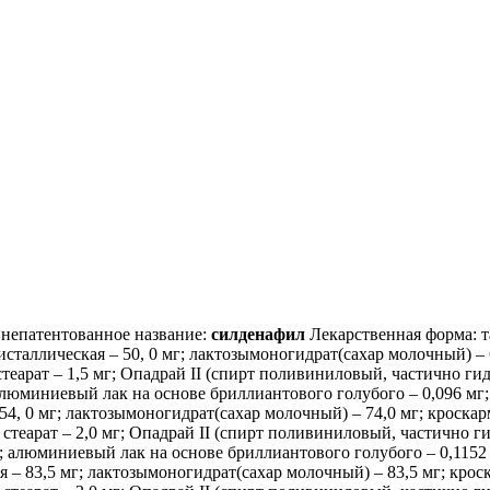
непатентованное название:
силденафил
Лекарственная форма: т
таллическая – 50, 0 мг; лактозымоногидрат(сахар молочный) – 6
арат – 1,5 мг; Опадрай II (спирт поливиниловый, частично гидр
алюминиевый лак на основе бриллиантового голубого – 0,096 мг; ж
54, 0 мг; лактозымоногидрат(сахар молочный) – 74,0 мг; кроскар
еарат – 2,0 мг; Опадрай II (спирт поливиниловый, частично гид
г; алюминиевый лак на основе бриллиантового голубого – 0,1152 м
я – 83,5 мг; лактозымоногидрат(сахар молочный) – 83,5 мг; крос