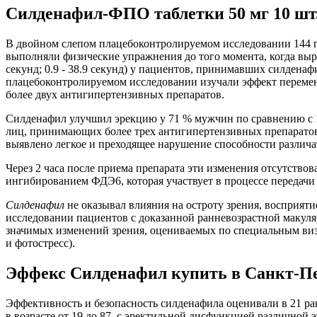
Силденафил-ФПО таблетки 50 мг 10 шт.
В двойном слепом плацебоконтролируемом исследовании 144 п
выполняли физические упражнения до того момента, когда вы
секунд; 0.9 - 38.9 секунд) у пациентов, принимавших силден
плацебоконтролируемом исследовании изучали эффект перемен
более двух антигипертензивных препаратов.
Силденафил улучшил эрекцию у 71 % мужчин по сравнению с 18
лиц, принимающих более трех антигипертензивных препаратов.
выявлено легкое и преходящее нарушение способности различат
Через 2 часа после приема препарата эти изменения отсутствов
ингибированием ФДЭ6, которая участвует в процессе передачи с
Силденафил
не оказывал влияния на остроту зрения, восприят
исследовании пациентов с доказанной ранневозрастной макуля
значимых изменений зрения, оцениваемых по специальным визу
и фотостресс).
Эффекс Силденафил купить в Санкт-Пет
Эффективность и безопасность силденафила оценивали в 21 р
в возрасте от 19 до 87, с эректильной дисфункцией различной