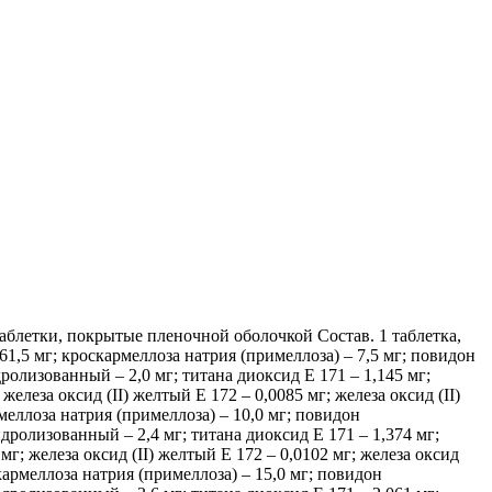
аблетки, покрытые пленочной оболочкой Состав. 1 таблетка,
1,5 мг; кроскармеллоза натрия (примеллоза) – 7,5 мг; повидон
олизованный – 2,0 мг; титана диоксид Е 171 – 1,145 мг;
елеза оксид (II) желтый Е 172 – 0,0085 мг; железа оксид (II)
меллоза натрия (примеллоза) – 10,0 мг; повидон
ролизованный – 2,4 мг; титана диоксид Е 171 – 1,374 мг;
г; железа оксид (II) желтый Е 172 – 0,0102 мг; железа оксид
кармеллоза натрия (примеллоза) – 15,0 мг; повидон