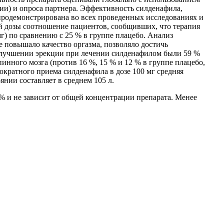
и) и опроса партнера. Эффективность силденафила,
 продемонстрирована во всех проведенных исследованиях и
й дозы соотношение пациентов, сообщивших, что терапия
мг) по сравнению с 25 % в группе плацебо. Анализ
 повышало качество оргазма, позволяло достичь
 улучшении эрекции при лечении силденафилом были 59 %
нного мозга (против 16 %, 15 % и 12 % в группе плацебо,
нократного приема силденафила в дозе 100 мг средняя
нии составляет в среднем 105 л.
% и не зависит от общей концентрации препарата. Менее