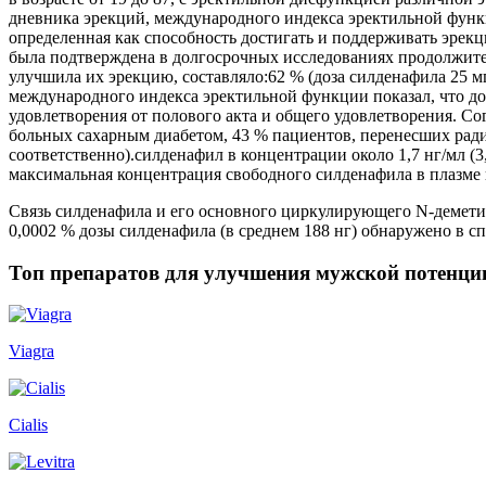
дневника эрекций, международного индекса эректильной функ
определенная как способность достигать и поддерживать эрек
была подтверждена в долгосрочных исследованиях продолжите
улучшила их эрекцию, составляло:62 % (доза силденафила 25 мг
международного индекса эректильной функции показал, что д
удовлетворения от полового акта и общего удовлетворения. 
больных сахарным диабетом, 43 % пациентов, перенесших ради
соответственно).силденафил в концентрации около 1,7 нг/мл (
максимальная концентрация свободного силденафила в плазме 
Связь силденафила и его основного циркулирующего N-деметил
0,0002 % дозы силденафила (в среднем 188 нг) обнаружено в сп
Топ препаратов для улучшения мужской потенци
Viagra
Cialis