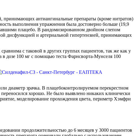
й, принимающих антиангинальные препараты (кроме нитратов)
ность выполнения упражнения была достоверно больше (19,9
лучавшими плацебо. В рандомизированном двойном слепом
льной дисфункцией и артериальной гипертензией, принимающих
равнима с таковой в других группах пациентов, так же как у
 в дозе 100 мг с помощью теста Фарнсворта-Мунселя 100
 или диаметр зрачка. В плацебоконтролируемом перекрестном
г переносился хорошо. Не было выявлено никаких клинически
приятие, моделирование прохождения цвета, периметр Хэмфри
едовании продолжительностью до 6 месяцев у 3000 пациентов
ивность препарата оценивали глобально с использованием