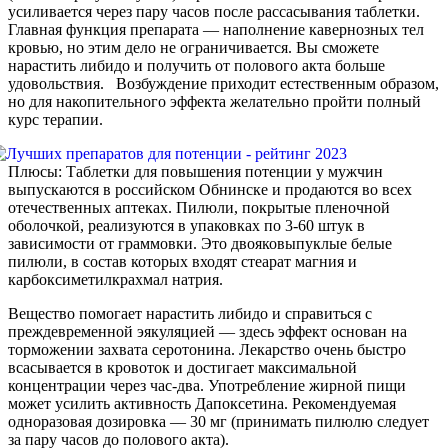
усиливается через пару часов после рассасывания таблетки.
Главная функция препарата — наполнение кавернозных тел
кровью, но этим дело не ограничивается. Вы сможете
нарастить либидо и получить от полового акта больше
удовольствия. Возбуждение приходит естественным образом,
но для накопительного эффекта желательно пройти полный
курс терапии.
Плюсы: Таблетки для повышения потенции у мужчин
выпускаются в российском Обнинске и продаются во всех
отечественных аптеках. Пилюли, покрытые пленочной
оболочкой, реализуются в упаковках по 3-60 штук в
зависимости от граммовки. Это двояковыпуклые белые
пилюли, в состав которых входят стеарат магния и
карбоксиметилкрахмал натрия.
Вещество помогает нарастить либидо и справиться с
преждевременной эякуляцией — здесь эффект основан на
торможении захвата серотонина. Лекарство очень быстро
всасывается в кровоток и достигает максимальной
концентрации через час-два. Употребление жирной пищи
может усилить активность Дапоксетина. Рекомендуемая
одноразовая дозировка — 30 мг (принимать пилюлю следует
за пару часов до полового акта).