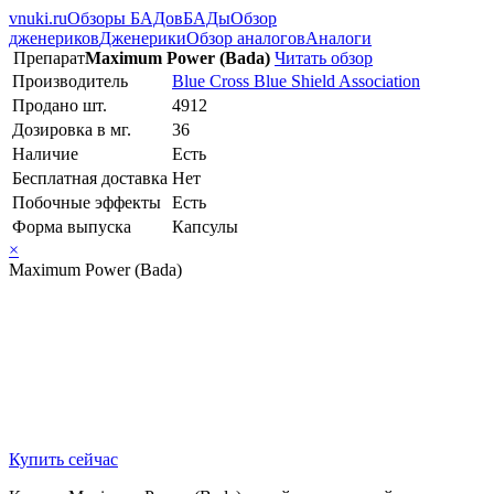
vnuki.ru
Обзоры БАДов
БАДы
Обзор
дженериков
Дженерики
Обзор аналогов
Аналоги
Препарат
Maximum Power (Bada)
Читать обзор
Производитель
Blue Cross Blue Shield Association
Продано шт.
4912
Дозировка в мг.
36
Наличие
Есть
Бесплатная доставка
Нет
Побочные эффекты
Есть
Форма выпуска
Капсулы
×
Maximum Power (Bada)
Купить сейчас