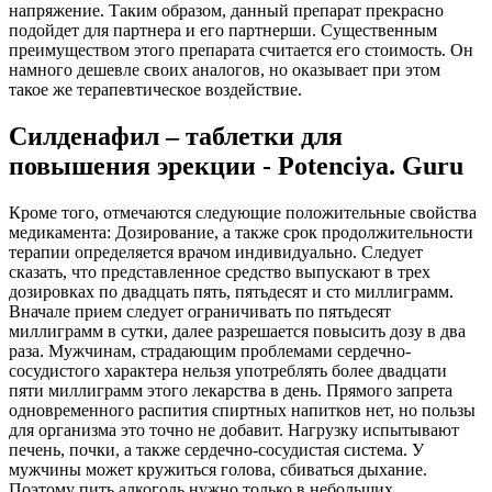
напряжение. Таким образом, данный препарат прекрасно
подойдет для партнера и его партнерши. Существенным
преимуществом этого препарата считается его стоимость. Он
намного дешевле своих аналогов, но оказывает при этом
такое же терапевтическое воздействие.
Силденафил – таблетки для
повышения эрекции - Potenciya. Guru
Кроме того, отмечаются следующие положительные свойства
медикамента: Дозирование, а также срок продолжительности
терапии определяется врачом индивидуально. Следует
сказать, что представленное средство выпускают в трех
дозировках по двадцать пять, пятьдесят и сто миллиграмм.
Вначале прием следует ограничивать по пятьдесят
миллиграмм в сутки, далее разрешается повысить дозу в два
раза. Мужчинам, страдающим проблемами сердечно-
сосудистого характера нельзя употреблять более двадцати
пяти миллиграмм этого лекарства в день. Прямого запрета
одновременного распития спиртных напитков нет, но пользы
для организма это точно не добавит. Нагрузку испытывают
печень, почки, а также сердечно-сосудистая система. У
мужчины может кружиться голова, сбиваться дыхание.
Поэтому пить алкоголь нужно только в небольших