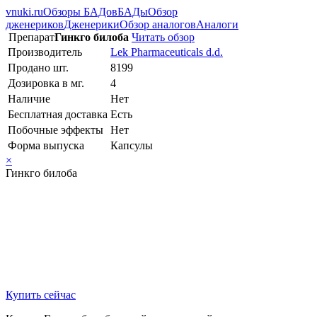
vnuki.ru
Обзоры БАДов
БАДы
Обзор
дженериков
Дженерики
Обзор аналогов
Аналоги
Препарат
Гинкго билоба
Читать обзор
Производитель
Lek Pharmaceuticals d.d.
Продано шт.
8199
Дозировка в мг.
4
Наличие
Нет
Бесплатная доставка
Есть
Побочные эффекты
Нет
Форма выпуска
Капсулы
×
Гинкго билоба
Купить сейчас