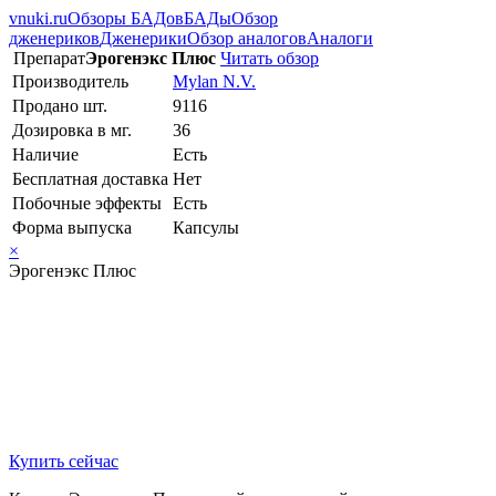
vnuki.ru
Обзоры БАДов
БАДы
Обзор
дженериков
Дженерики
Обзор аналогов
Аналоги
Препарат
Эрогенэкс Плюс
Читать обзор
Производитель
Mylan N.V.
Продано шт.
9116
Дозировка в мг.
36
Наличие
Есть
Бесплатная доставка
Нет
Побочные эффекты
Есть
Форма выпуска
Капсулы
×
Эрогенэкс Плюс
Купить сейчас