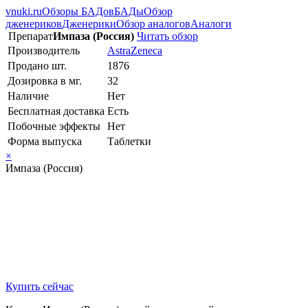
vnuki.ru
Обзоры БАДов
БАДы
Обзор
дженериков
Дженерики
Обзор аналогов
Аналоги
Препарат
Импаза (Россия)
Читать обзор
Производитель
AstraZeneca
Продано шт.
1876
Дозировка в мг.
32
Наличие
Нет
Бесплатная доставка
Есть
Побочные эффекты
Нет
Форма выпуска
Таблетки
×
Импаза (Россия)
Купить сейчас