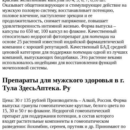
Оказывает общетонизирующее и стимулирующее действие на
мужскую половую систему, восстанавливает потенцию,
половое влечение, наступление эрекции и ее
продолжительность, снимает напряжение, повышает
удовлетворенность интимной жизнью. Форма выпуска –
капсулы по 650 мг, 100 капсул во флаконе. Качественный
относительно недорогой фитопрепарат для
потенции
на
основе 25 растений известной индийской фармацевтической
компании с хорошей репутацией. Качественный БАД средней
ценовой категории для поддержки
потенции
одной из лучших
компаний, выпускающих биодобавки. Это растение веками
использовалось индейцами для восстановления функций
мочеполовой системы.
Препараты для мужского здоровья в г.
Тула ЗдесьАптека. Ру
Цена: 30 г 135 рублей Производитель – Алкой, Россия. Форма
выпуска: гранулы гомеопатические круглые, белого цвета по
15, 30 и 50 г во флаконе. Недорогой гомеопатический
препарат для поддержания потенции, в состав которого
входят растительные компоненты в гомеопатическом
разведении: йохимбин, серенея, прутняк и др. Принимают по