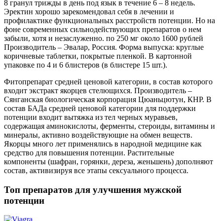
8 гранул трижды в день под язык в течение 6 – 8 недель.
Эректин хорошо зарекомендовал себя в лечении и
профилактике функциональных расстройств потенции. Но на
фоне современных сильнодействующих препаратов о нем
забыли, хотя и незаслуженно. по 250 мг около 1600 рублей
Производитель – Эвалар, Россия. Форма выпуска: круглые
коричневые таблетки, покрытые пленкой. В картонной
упаковке по 4 и 6 блистеров (в блистере 15 шт.).
Фитопрепарат средней ценовой категории, в состав которого
входит экстракт якорцев стелющихся. Производитель –
Сянганская биологическая корпорация Цюаньцютун, КНР. В
состав БАДа средней ценовой категории для поддержки
потенции входит вытяжка из тел черных муравьев,
содержащая аминокислоты, ферменты, стероиды, витамины и
минералы, активно воздействующие на обмен веществ.
Якорцы много лет применялись в народной медицине как
средство для повышения потенции. Растительные
компоненты (шафран, горянки, дереза, женьшень) дополняют
состав, активизируя все этапы сексуального процесса.
Топ препаратов для улучшения мужской
потенции