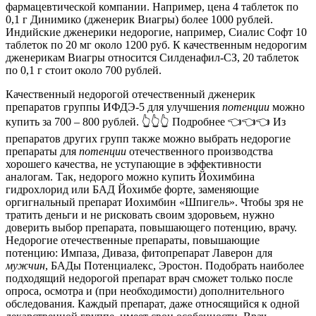
фармацевтической компании. Например, цена 4 таблеток по
0,1 г Динимико (дженерик Виагры) более 1000 рублей.
Индийские дженерики недорогие, например, Сиалис Софт 10
таблеток по 20 мг около 1200 руб. К качественным недорогим
дженерикам Виагры относится Силденафил-СЗ, 20 таблеток
по 0,1 г стоит около 700 рублей.
Качественный недорогой отечественный дженерик
препаратов группы ИФДЭ-5 для улучшения
потенции
можно
купить за 700 – 800 рублей. 👆👆👆 Подробнее 👈👈👈 Из
препаратов других групп также можно выбрать недорогие
препараты для
потенции
отечественного производства
хорошего качества, не уступающие в эффективности
аналогам. Так, недорого можно купить Йохимбина
гидрохлорид или БАД Йохимбе форте, заменяющие
оргигнальный препарат Иохимбин «Шпигель». Чтобы зря не
тратить деньги и не рисковать своим здоровьем, нужно
доверить выбор препарата, повышающего потенцию, врачу.
Недорогие отечественные препараты, повышающие
потенцию: Импаза, Диваза, фитопрепарат Лаверон для
мужчин
, БАДы Потенциалекс, Эростон. Подобрать наиболее
подходящий недорогой препарат врач сможет только после
опроса, осмотра и (при необходимости) дополнительного
обследования. Каждый препарат, даже относящийся к одной