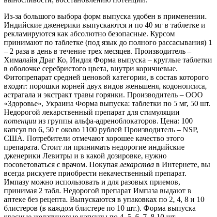
Из-за большого выбора форм выпуска удобен в применении.
Индийские дженерики выпускаются и по 40 мг в таблетке и
рекламируются как абсолютно безопасные. Курсом
принимают по таблетке (под язык до полного рассасывания) 1
– 2 раза в день в течение трех месяцев. Производитель –
Хималайя Драг Ко, Индия Форма выпуска – круглые таблетки
в оболочке серебристого цвета, внутри коричневые.
Фитопрепарат средней ценовой категории, в состав которого
входят: порошки корней двух видов женьшеня, кодонопсиса,
астрагала и экстракт травы горянки. Производитель – ООО
«Здоровье», Украина Форма выпуска: таблетки по 5 мг, 50 шт.
Недорогой лекарственный препарат для стимуляции
потенции
из группы альфа-адреноблокаторов. Цена: 100
капсул по 6, 50 г около 1100 рублей Производитель – NSP,
США. Потребители отмечают хорошее качество этого
препарата. Стоит ли принимать недорогие индийские
дженерики Левитры и в какой дозировке, нужно
посоветоваться с врачом. Покупая
лекарства
в Интернете, вы
всегда рискуете приобрести некачественный препарат.
Импазу можно использовать и для разовых приемов,
принимая 2 табл. Недорогой препарат Импаза выдают в
аптеке без рецепта. Выпускаются в упаковках по 2, 4, 8 и 10
блистеров (в каждом блистере по 10 шт.). Форма выпуска –
красные желатиновые капсулы по 4, 5, 6, 7, 8,10 шт.