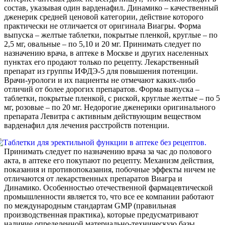
состав, указывая один варденафил. Динамико – качественный
дженерик средней ценовой категории, действие которого
практически не отличается от оригинала Виагры. Форма
выпуска – желтые таблетки, покрытые пленкой, круглые – по
2,5 мг, овальные – по 5,10 и 20 мг. Принимать следует по
назначению врача, в аптеке в Москве и других населенных
пунктах его продают только по рецепту. Лекарственный
препарат из группы ИФДЭ-5 для повышения потенции.
Врачи-урологи и их пациенты не отмечают каких-либо
отличий от более дорогих препаратов. Форма выпуска –
таблетки, покрытые пленкой, с риской, круглые желтые – по 5
мг, розовые – по 20 мг. Недорогие дженерики оригинального
препарата Левитра с активным действующим веществом
варденафил для лечения расстройств потенции.
Принимать следует по назначению врача за час до полового
акта, в аптеке его покупают по рецепту. Механизм действия,
показания и противопоказания, побочные эффекты ничем не
отличаются от лекарственных препаратов Виагра и
Динамико. Особенностью отечественной фармацевтической
промышленности является то, что все ее компании работают
по международным стандартам GMP (правильная
производственная практика), которые предусматривают
наличие определенной материально-техническую базы,