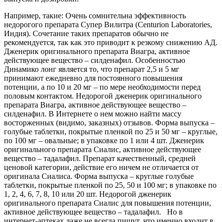
Например, такие: Очень сомнительна эффективность
недорогого препарата Супер Вилитра (Centurion Laboratories,
Индия). Сочетание таких препаратов обычно не
рекомендуется, так как это приводит к резкому снижению АД.
Дженерик оригинального препарата Виагра, активное
действующее вещество – силденафил. Особенностью
Динамико лонг является то, что препарат 2,5 и 5 мг
принимают ежедневно для постоянного повышения
потенции, а по 10 и 20 мг – по мере необходимости перед
половым контактом. Недорогой дженерик оригинального
препарата Виагра, активное действующее вещество –
силденафил. В Интернете о нем можно найти массу
восторженных (видимо, заказных) отзывов. Форма выпуска –
голубые таблетки, покрытые пленкой по 25 и 50 мг – круглые,
по 100 мг – овальные; в упаковке по 1 или 4 шт. Дженерик
оригинального препарата Сиалис, активное действующее
вещество – тадалафил. Препарат качественный, средней
ценовой категории, действие его ничем не отличается от
оригинала Сиалиса. Форма выпуска – круглые голубые
таблетки, покрытые пленкой по 25, 50 и 100 мг; в упаковке по
1, 2, 4, 6, 7, 8, 10 или 20 шт. Недорогой дженерик
оригинального препарата Сиалис для повышения потенции,
активное действующее вещество – тадалафил. Но в
интернет-аптеках даже не всегда пишут, что именно входит в