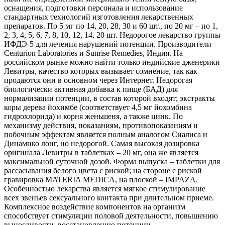
оснащения, подготовки персонала и использование
стандартных технологий изготовления лекарственных
препаратов. По 5 мг по 14, 20, 28, 30 и 60 шт., по 20 мг – по 1,
2, 3, 4, 5, 6, 7, 8, 10, 12, 14, 20 шт. Недорогое лекарство группы
ИФДЭ-5 для лечения нарушений потенции. Производители –
Centurion Laboratories и Sunrise Remedies, Индия. На
российском рынке можно найти только индийские дженерики
Левитры, качество которых вызывает сомнение, так как
продаются они в основном через Интернет. Недорогая
биологически активная добавка к пище (БАД) для
нормализации потенции, в состав которой входят; экстракты
коры дерева йохимбе (соответствует 4,5 мг йохомбина
гидрохлорида) и корня женьшеня, а также цинк. По
механизму действия, показаниям, противопоказаниям и
побочным эффектам является полным аналогом Сиалиса и
Динамико лонг, но недорогой. Самая высокая дозировка
оригинала Левитры в таблетках – 20 мг, она же является
максимальной суточной дозой. Форма выпуска – таблетки для
рассасывания белого цвета с риской; на стороне с риской
гравировка MATERIA MEDICA, на плоской – IMPAZA.
Особенностью лекарства является мягкое стимулирование
всех звеньев сексуального контакта при длительном приеме.
Комплексное воздействие компонентов на организм
способствует стимуляции половой деятельности, повышению
выносливости, восстановлению потенции.