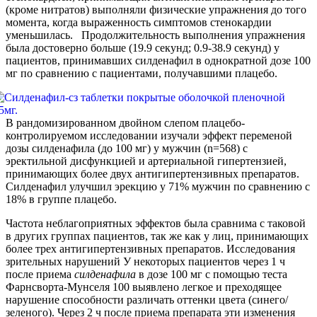
(кроме нитратов) выполняли физические упражнения до того
момента, когда выраженность симптомов стенокардии
уменьшилась. Продолжительность выполнения упражнения
была достоверно больше (19.9 секунд; 0.9-38.9 секунд) у
пациентов, принимавших силденафил в однократной дозе 100
мг по сравнению с пациентами, получавшими плацебо.
В рандомизированном двойном слепом плацебо-
контролируемом исследовании изучали эффект переменой
дозы силденафила (до 100 мг) у мужчин (n=568) с
эректильной дисфункцией и артериальной гипертензией,
принимающих более двух антигипертензивных препаратов.
Силденафил улучшил эрекцию у 71% мужчин по сравнению с
18% в группе плацебо.
Частота неблагоприятных эффектов была сравнима с таковой
в других группах пациентов, так же как у лиц, принимающих
более трех антигипертензивных препаратов. Исследования
зрительных нарушений У некоторых пациентов через 1 ч
после приема
силденафила
в дозе 100 мг с помощью теста
Фарнсворта-Мунселя 100 выявлено легкое и преходящее
нарушение способности различать оттенки цвета (синего/
зеленого). Через 2 ч после приема препарата эти изменения