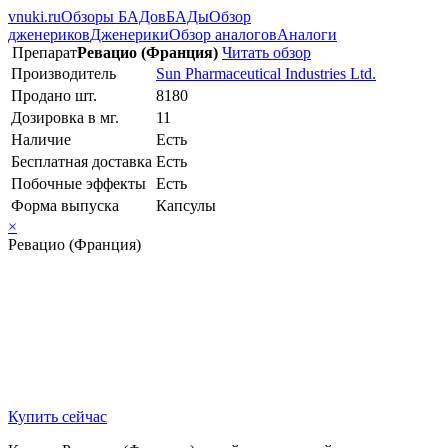
vnuki.ru
Обзоры БАДов
БАДы
Обзор
дженериков
Дженерики
Обзор аналогов
Аналоги
Препарат
Ревацио (Франция)
Читать обзор
Производитель
Sun Pharmaceutical Industries Ltd.
Продано шт.
8180
Дозировка в мг.
11
Наличие
Есть
Бесплатная доставка
Есть
Побочные эффекты
Есть
Форма выпуска
Капсулы
×
Ревацио (Франция)
Купить сейчас