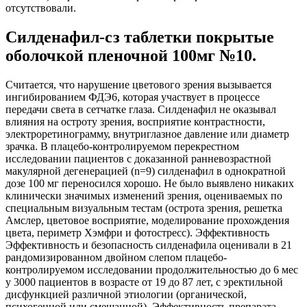
отсутствовали.
Силденафил-сз таблетки покрытые
оболочкой пленочной 100мг №10.
Считается, что нарушение цветового зрения вызывается
ингибированием ФДЭ6, которая участвует в процессе
передачи света в сетчатке глаза. Силденафил не оказывал
влияния на остроту зрения, восприятие контрастности,
электроретинограмму, внутриглазное давление или диаметр
зрачка. В плацебо-контролируемом перекрестном
исследовании пациентов с доказанной ранневозрастной
макулярной дегенерацией (n=9) силденафил в однократной
дозе 100 мг переносился хорошо. Не было выявлено никаких
клинически значимых изменений зрения, оцениваемых по
специальным визуальным тестам (острота зрения, решетка
Амслер, цветовое восприятие, моделирование прохождения
цвета, периметр Хэмфри и фотостресс). Эффективность
Эффективность и безопасность силденафила оценивали в 21
рандомизированном двойном слепом плацебо-
контролируемом исследовании продолжительностью до 6 мес
у 3000 пациентов в возрасте от 19 до 87 лет, с эректильной
дисфункцией различной этиологии (органической,
психогенной или смешанной). Эффективность препарата