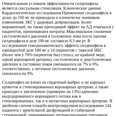
Обязательным условием эффективности силденафила
является сексуальная стимуляция. Клинические данные
Кардиологические исследования Применение силденафила в
дозах до 100 мг не приводило к клинически значимым
изменениям ЭКГ у здоровых добровольцев. Более
выраженный, но также преходящий эффект на АД отмечался у
пациентов, принимавших нитраты. Максимальное снижение
систолического давления в положении лежа после приема
силденафила в дозе 100 мг составило 8.3 мм рт. В
исследовании гемодинамического эффекта силденафила в
однократной дозе 100 мг у 14 пациентов с тяжелой ИБС
(более чем у 70% пациентов был стеноз, по крайней мере,
одной коронарной артерии), систолическое и диастолическое
давление в состоянии покоя уменьшалось на 7% и 6%,
соответственно, а легочное систолическое давление
снижалось на 9%.
Силденафил не влиял на сердечный выброс и не нарушал
кровоток в стенозированных коронарных артериях, а также
приводил к увеличению (примерно на 13%) аденозин-
индуцированного коронарного потока как в
стенозированных, так и в интактных коронарных артериях. В
двойном слепом плацебо-контролируемом исследовании 144
пациента с эректильной дисфункцией и стабильной
стенокардией, принимающих антиангинальные препараты