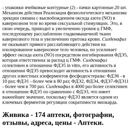
- упаковки ячейковые контурные (2) - пачки картонные.20 шт.
Механизм действия Реализация физиологического механизма
эрекции связана с высвобождением оксида азота (NO) в
кавернозном теле во время сексуальной стимуляции. Это, в
свою очередь, приводит к увеличению уровня ц ГМФ,
последующему расслаблению гладкомышечной ткани
кавернозного тела и увеличению притока крови.
Силденафил
не оказывает прямого расслабляющего действия на
изолированное кавернозное тело человека, но усиливает
эффект оксида азота (NO) посредством ингибирования ФДЭ5,
которая ответственна за распад ц ГМФ.
Силденафил
селективен в отношении ФДЭ5 in vitro, его активность в
отношении ФДЭ5 превосходит активность в отношении
других известных изоферментов фосфодиэстеразы: ФДЭ6 - в
10 раз; ФДЭ1 - более чем в 80 раз; ФДЭ2, ФДЭ4, ФДЭ7-ФДЭ11
- более чем в 700 раз.
Силденафил
в 4000 раз более селективен
в отношении ФДЭ5 по сравнению с ФДЭ3, что имеет
важнейшее значение, поскольку ФДЭ3 является одним из
ключевых ферментов регуляции сократимости миокарда.
Живика - 174 аптеки, фотографии,
отзывы, адреса, цены - Аптеки.