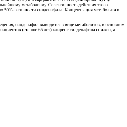
ьнейшему метаболизму. Селективность действия этого
оло 50% активности силденафила. Концентрация метаболита в
ведения, силденафил выводится в виде метаболитов, в основном
ациентов (старше 65 лет) клиренс силденафила снижен, а