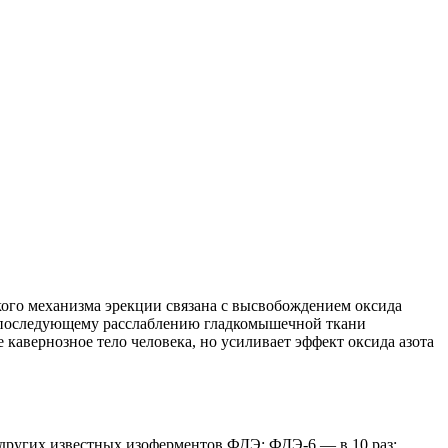
го механизма эрекции связана с высвобождением оксида
Ф, последующему расслаблению гладкомышечной ткани
кавернозное тело человека, но усиливает эффект оксида азота
 других известных изоферментов ФДЭ: ФДЭ-6 — в 10 раз;