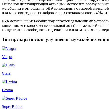
Основной циркулирующий активный метаболит, образующийся в
метаболита в отношении ФДЭ сопоставима с таковой силденафил
плазме крови здоровых добровольцев составляла около 40% от
N-деметильный метаболит подвергается дальнейшему метаболизм
кишечником (около 80% пероральной дозы) и в меньшей степен
концентрация свободного силденафила в плазме крови примерн
Топ препаратов для улучшения мужской потенци
Viagra
Cialis
Levitra
Super P-force