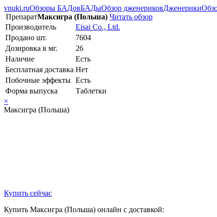
vnuki.ru
Обзоры БАДов
БАДы
Обзор дженериков
Дженерики
Обзо
Препарат
Максигра (Польша)
Читать обзор
Производитель
Eisai Co., Ltd.
Продано шт.
7604
Дозировка в мг.
26
Наличие
Есть
Бесплатная доставка
Нет
Побочные эффекты
Есть
Форма выпуска
Таблетки
×
Максигра (Польша)
Купить сейчас
Купить Максигра (Польша) онлайн с доставкой: