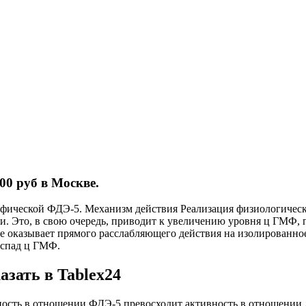
00 руб в Москве.
ческой ФДЭ-5. Механизм действия Реализация физиологическо
ции. Это, в свою очередь, приводит к увеличению уровня ц ГМ
 оказывает прямого расслабляющего действия на изолированное 
аспад ц ГМФ.
зать в Tablex24
вность в отношении ФДЭ-5 превосходит активность в отношении