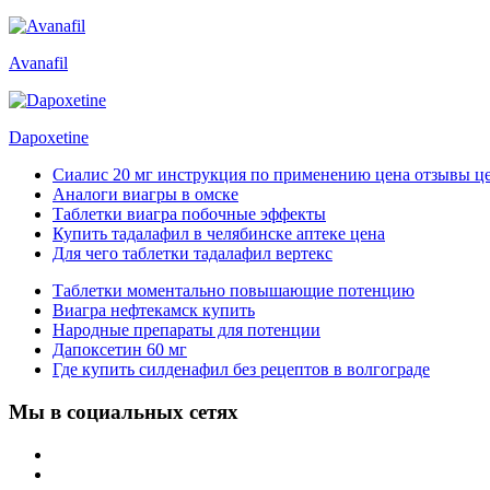
Avanafil
Dapoxetine
Сиалис 20 мг инструкция по применению цена отзывы ц
Аналоги виагры в омске
Таблетки виагра побочные эффекты
Купить тадалафил в челябинске аптеке цена
Для чего таблетки тадалафил вертекс
Таблетки моментально повышающие потенцию
Виагра нефтекамск купить
Народные препараты для потенции
Дапоксетин 60 мг
Где купить силденафил без рецептов в волгограде
Мы в социальных сетях