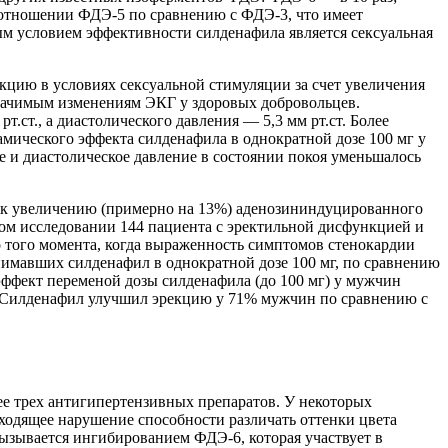
в отношении ФДЭ-5 по сравнению с ФДЭ-3, что имеет
ым условием эффективности силденафила является сексуальная
цию в условиях сексуальной стимуляции за счет увеличения
значимым изменениям ЭКГ у здоровых добровольцев.
.ст., а диастолического давления — 5,3 мм рт.ст. Более
мического эффекта силденафила в однократной дозе 100 мг у
е и диастолическое давление в состоянии покоя уменьшалось
л к увеличению (примерно на 13%) аденозининдуцированного
мом исследовании 144 пациента с эректильной дисфункцией и
 того момента, когда выраженность симптомов стенокардии
нимавших силденафил в однократной дозе 100 мг, по сравнению
ффект переменой дозы силденафила (до 100 мг) у мужчин
. Силденафил улучшил эрекцию у 71% мужчин по сравнению с
ее трех антигипертензивных препаратов. У некоторых
еходящее нарушение способности различать оттенки цвета
 вызывается ингибированием ФДЭ-6, которая участвует в