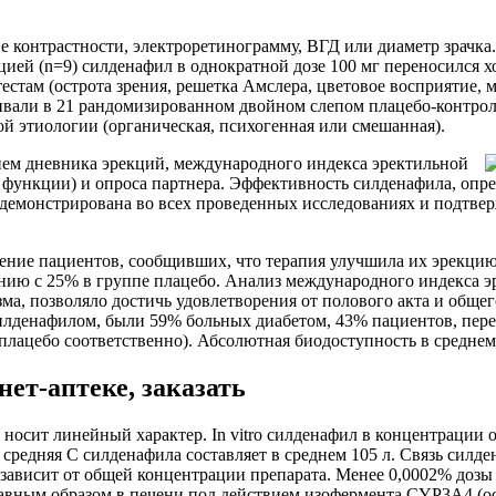
ие контрастности, электроретинограмму, ВГД или диаметр зрачк
ацией (n=9) силденафил в однократной дозе 100 мг переносилс
стам (острота зрения, решетка Амслера, цветовое восприятие,
нивали в 21 рандомизированном двойном слепом плацебо-контро
ой этиологии (органическая, психогенная или смешанная).
ием дневника эрекций, международного индекса эректильной
ункции) и опроса партнера. Эффективность силденафила, опред
родемонстрирована во всех проведенных исследованиях и подтве
ие пациентов, сообщивших, что терапия улучшила их эрекцию, 
нению с 25% в группе плацебо. Анализ международного индекса 
ма, позволяло достичь удовлетворения от полового акта и обще
илденафилом, были 59% больных диабетом, 43% пациентов, пер
плацебо соответственно). Абсолютная биодоступность в среднем 
нет‐аптеке, заказать
осит линейный характер. In vitro силденафил в концентрации ок
 средняя C силденафила составляет в среднем 105 л. Связь сил
 зависит от общей концентрации препарата. Менее 0,0002% дозы 
лавным образом в печени под действием изофермента CYP3A4 (о