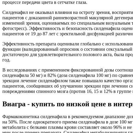
процессе передачи цвета в сетчатке глаза.
Силденафил не оказывал влияния на остроту зрения, восприят
пациентов с доказанной ранневозрастной макулярной дегенер
изменений зрения, оцениваемых по специальным визуальным те
фотостресс). Эффективность и безопасность силденафила оце
пациентов от 19 до 87 лет с эректильной дисфункцией различн
Эффективность препарата оценивали глобально с использован
функции (валидированный опросник о состоянии сексуальный ф
достаточную для удовлетворительного полового акта, была п
год.
В исследованиях с применением фиксированной дозы соотношен
силденафила 50 мг) и 82% (доза силденафила 100 мг) по срав
эрекции лечение силденафилом также повышало качество оргаз
пациентов, сообщивших об улучшении эрекции при лечении с
повреждениями спинного мозга (против 16, 15 и 12% в группе 
Виагра - купить по низкой цене в интер
Фармакокинетика силденафила в рекомендуемом диапазоне доз н
на 50%. После однократного приема силденафила в дозе 100 мг
метаболита с белками плазмы крови составляет около 96% и не
мин после приема препарата. Силденафил метаболизируется г