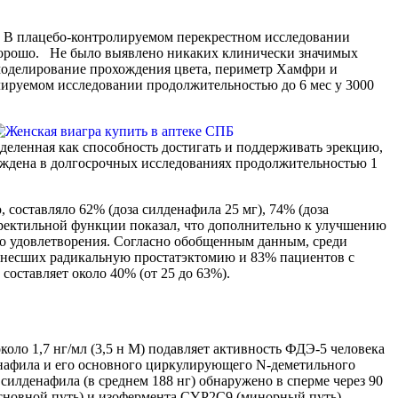
а. В плацебо-контролируемом перекрестном исследовании
я хорошо. Не было выявлено никаких клинически значимых
 моделирование прохождения цвета, периметр Хамфри и
лируемом исследовании продолжительностью до 6 мес у 3000
еленная как способность достигать и поддерживать эрекцию,
рждена в долгосрочных исследованиях продолжительностью 1
составляло 62% (доза силденафила 25 мг), 74% (доза
эректильной функции показал, что дополнительно к улучшению
го удовлетворения. Согласно обобщенным данным, среди
енесших радикальную простатэктомию и 83% пациентов с
составляет около 40% (от 25 до 63%).
оло 1,7 нг/мл (3,5 н М) подавляет активность ФДЭ-5 человека
денафила и его основного циркулирующего N-деметильного
силденафила (в среднем 188 нг) обнаружено в сперме через 90
сновной путь) и изофермента CYP2C9 (минорный путь).