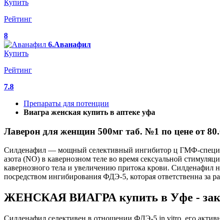
Купить
Рейтинг
8
6.Аванафил
Купить
Рейтинг
7.8
Препараты для потенции
Виагра женская купить в аптеке уфа
Лаверон для женщин 500мг таб. №1 по цене от 80.
Силденафил — мощный селективный ингибитор ц ГМФ-специфи
азота (NO) в кавернозном теле во время сексуальной стимуля
кавернозного тела и увеличению притока крови. Силденафил не
посредством ингибирования ФДЭ-5, которая ответственна за р
ЖЕНСКАЯ ВИАГРА купить в Уфе - зака
Силденафил селективен в отношении ФДЭ-5 in vitro, его акти