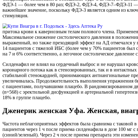
ФДЭ-1 — более чем в 80 раз; ФДЭ-2, ФДЭ-4, ФДЭ-7–ФДЭ-11 — б
важнейшее значение, поскольку ФДЭ-3 является одним из клю
стимуляция.
притока крови к кавернозным телам полового члена. Применен
Максимальное снижение систолического давления в положении ле
выраженный, но также преходящий эффект на АД отмечался у 
14 пациентов с тяжелой ИБС (более чем у 70% пациентов был с
на 7 и 6% соответственно, а легочное систолическое давление 
Силденафил не влиял на сердечный выброс и не нарушал кров
коронарного потока как в стенозированных, так и в интактны
стабильной стенокардией, принимающих антиангинальные преп
увеличивалась. Продолжительность выполнения упражнения был
с пациентами, получавшими плацебо. В рандомизированном дв
(n=568) с эректильной дисфункцией и артериальной гипертен
18% в группе плацебо.
Дженерик женская Уфа. Женская, виагр
Частота неблагоприятных эффектов была сравнима с таковой в
пациентов через 1 ч после приема силденафила в дозе 100 мг 
(синий/зеленый). Через 2 ч после приема препарата эти измен