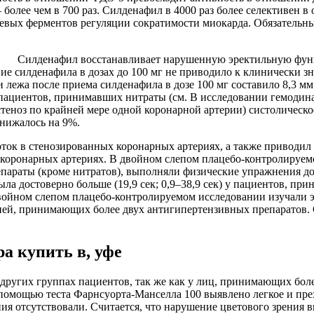
олее чем в 700 раз. Силденафил в 4000 раз более селективен 
чевых ферментов регуляции сократимости миокарда. Обязательн
Силденафил восстанавливает нарушенную эректильную функ
ие силденафила в дозах до 100 мг не приводило к клинически 
жа после приема силденафила в дозе 100 мг составило 8,3 мм рт
пациентов, принимавших нитраты (см. В исследовании гемодина
теноз по крайней мере одной коронарной артерии) систолическо
снижалось на 9%.
оток в стенозированных коронарных артериях, а также приводи
х коронарных артериях. В двойном слепом плацебо-контролируе
араты (кроме нитратов), выполняли физические упражнения до
а достоверно больше (19,9 сек; 0,9–38,9 сек) у пациентов, при
ойном слепом плацебо-контролируемом исследовании изучали э
зией, принимающих более двух антигипертензивных препаратов
а купить в, уфе
 других группах пациентов, так же как у лиц, принимающих бол
с помощью теста Фарнсуорта-Манселла 100 выявлено легкое и пр
ения отсутствовали. Считается, что нарушение цветового зрения