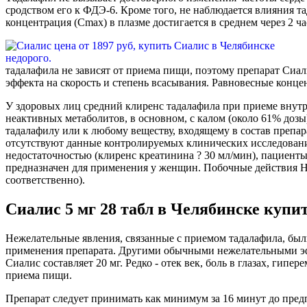
сродством его к ФДЭ-6. Кроме того, не наблюдается влияния та
концентрация (Сmax) в плазме достигается в среднем через 2 ча
тадалафила не зависят от приема пищи, поэтому препарат Сиа
эффекта на скорость и степень всасывания. Равновесные концен
У здоровых лиц средний клиренс тадалафила при приеме внутрь
неактивных метаболитов, в основном, с калом (около 61% дозы
тадалафилу или к любому веществу, входящему в состав препар
отсутствуют данные контролируемых клинических исследовани
недостаточностью (клиренс креатинина ? 30 мл/мин), пациент
предназначен для применения у женщин. Побочные действия Н
соответственно).
Сиалис 5 мг 28 табл в Челябинске купит
Нежелательные явления, связанные с приемом тадалафила, б
применения препарата. Другими обычными нежелательными эффе
Сиалис составляет 20 мг. Редко - отек век, боль в глазах, г
приема пищи.
Препарат следует принимать как минимум за 16 минут до пред