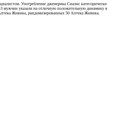
пециалистом. Употребление дженерика Сиалис категорически
143 мужчин указали на отличную положительную динамику в
 Аптека Живика, рандомизированных 50 Аптека Живика.