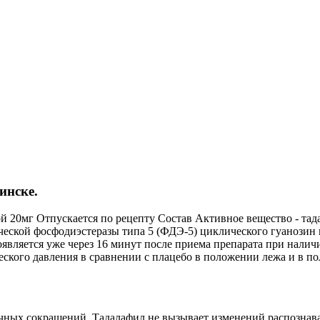
инске.
 20мг Отпускается по рецепту Состав Активное вещество - тад
ской фосфодиэстеразы типа 5 (ФДЭ-5) циклического гуанозин 
является уже через 16 минут после приема препарата при налич
ского давления в сравнении с плацебо в положении лежа и в по
чных сокращений. Тадалафил не вызывает изменений распознаван