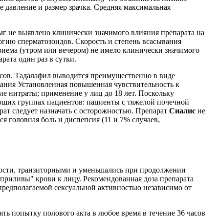
е давление и размер зрачка. Средняя максимальная
мг не выявлено клинически значимого влияния препарата на
гию сперматозоидов. Скорость и степень всасывания
риема (утром или вечером) не имело клинически значимого
рата один раз в сутки.
часов. Тадалафил выводится преимущественно в виде
азания Установленная повышенная чувствительность к
ие нитраты; применение у лиц до 18 лет. Поскольку
щих группах пациентов: пациенты с тяжелой почечной
рат следует назначать с осторожностью. Препарат
Сиалис
не
 головная боль и диспепсия (11 и 7% случаев,
ности, транзиторными и уменьшались при продолжении
приливы" крови к лицу. Рекомендованная доза препарата
 предполагаемой сексуальной активностью независимо от
ть попытку полового акта в любое время в течение 36 часов