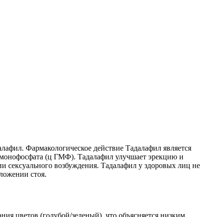
алафил. Фармакологическое действие Тадалафил является
монофосфата (ц ГМФ). Тадалафил улучшает эрекцию и
ии сексуального возбуждения. Тадалафил у здоровых лиц не
ложении стоя.
ия цветов (голубой/зеленый), что объясняется низким