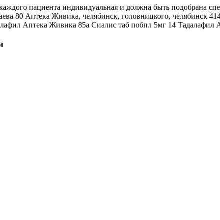
ля каждого пациента индивидуальная и должна быть подобрана с
аева 80 Аптека Живика, челябинск, головницкого, челябинск 4
далафил Аптека Живика 85а Сиалис таб побпл 5мг 14 Тадалафил
и