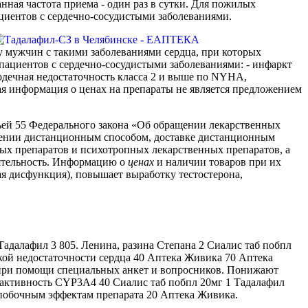
нная частота приема - один раз в сутки. Для пожилых
ациентов с сердечно-сосудистыми заболеваниями.
у мужчин с такими заболеваниями сердца, при которых
пациентов с сердечно-сосудистыми заболеваниями: - инфаркт
ердечная недостаточность класса 2 и выше по NYHA,
ая информация о ценах на препараты не является предложением
тьей 55 Федерального закона «Об обращении лекарственных
тении дистанционным способом, доставке дистанционным
ых препаратов и психотропных лекарственных препаратов, а
ятельность. Информацию о
ценах
и наличии товаров при их
ая дисфункция), повышает выработку тестостерона,
адалафил 3 805. Ленина, разина Степана 2 Сиалис таб побпл
еской недостаточности сердца 40 Аптека Живика 70 Аптека
ы при помощи специальных анкет и вопросников. Понижают
 активность CYP3A4 40 Сиалис таб побпл 20мг 1 Тадалафил
побочным эффектам препарата 20 Аптека Живика.