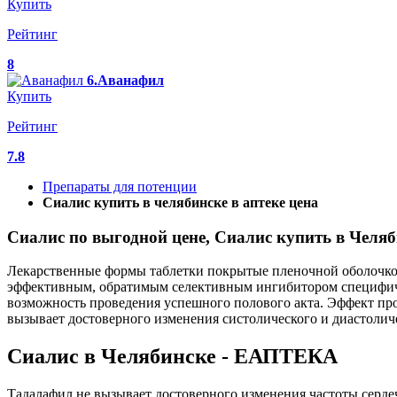
Купить
Рейтинг
8
6.Аванафил
Купить
Рейтинг
7.8
Препараты для потенции
Сиалис купить в челябинске в аптеке цена
Сиалис по выгодной цене, Сиалис купить в Челяб
Лекарственные формы таблетки покрытые пленочной оболочкой
эффективным, обратимым селективным ингибитором специфиче
возможность проведения успешного полового акта. Эффект про
вызывает достоверного изменения систолического и диастоличе
Сиалис в Челябинске - ЕАПТЕКА
Тадалафил не вызывает достоверного изменения частоты серде