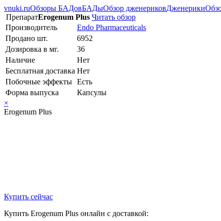
vnuki.ru
Обзоры БАДов
БАДы
Обзор дженериков
Дженерики
Обзо
Препарат
Erogenum Plus
Читать обзор
Производитель
Endo Pharmaceuticals
Продано шт.
6952
Дозировка в мг.
36
Наличие
Нет
Бесплатная доставка
Нет
Побочные эффекты
Есть
Форма выпуска
Капсулы
×
Erogenum Plus
Купить сейчас
Купить Erogenum Plus онлайн с доставкой: