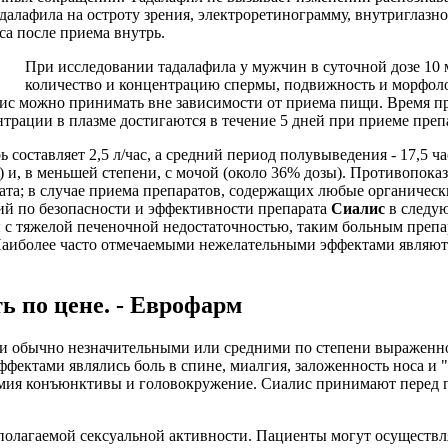
далафила на остроту зрения, электроретинограмму, внутриглазно
са после приема внутрь.
При исследовании тадалафила у мужчин в суточной дозе 10 
количество и концентрацию спермы, подвижность и морфоло
лис можно принимать вне зависимости от приема пищи. Время п
трации в плазме достигаются в течение 5 дней при приеме препа
 составляет 2,5 л/час, а средний период полувыведения - 17,5 
) и, в меньшей степени, с мочой (около 36% дозы). Противопок
ата; в случае приема препаратов, содержащих любые органическ
й по безопасности и эффективности препарата
Сиалис
в следую
ы с тяжелой печеночной недостаточностью, таким больным препа
аиболее часто отмечаемыми нежелательными эффектами являются
ь по цене. - Еврофарм
ыли обычно незначительными или средними по степени выражен
ктами являлись боль в спине, миалгия, заложенность носа и "
иперемия конъюнктивы и головокружение. Сиалис принимают перед
полагаемой сексуальной активности. Пациенты могут осуществля