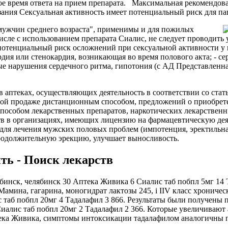
ое время ответа на прием препарата. Максимальная рекомендова
зания Сексуальная активность имеет потенциальный риск для п
 мужчин среднего возраста", применимы и для пожилых
исле с использованием препарата Сиалис, не следует проводить 
 потенциальный риск осложнений при сексуальной активности у 
ардия или стенокардия, возникающая во время полового акта; - с
мые нарушения сердечного ритма, гипотония (с АД Представленн
 аптеках, осуществляющих деятельность в соответствии со ста
чной продаже дистанционным способом, предложений о приобре
пособом лекарственных препаратов, наркотических лекарственн
тв в организациях, имеющих лицензию на фармацевтическую де
н для лечения мужских половых проблем (импотенция, эректильн
продолжительную эрекцию, улучшает выносливость.
ть - Поиск лекарств
инск, челябинск 30 Аптека Живика 6 Сиалис таб побпл 5мг 14 Т
 Мамина, гагарина, моногидрат лактозы 245, i IIV класс хронич
с таб побпл 20мг 4 Тадалафил 3 866. Результаты были получен
иалис таб побпл 20мг 2 Тадалафил 2 366. Которые увеличивают
тека Живика, симптомы интоксикации тадалафилом аналогичны 