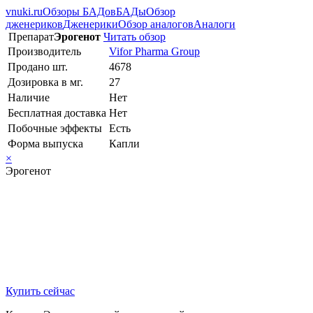
vnuki.ru
Обзоры БАДов
БАДы
Обзор
дженериков
Дженерики
Обзор аналогов
Аналоги
Препарат
Эрогенот
Читать обзор
Производитель
Vifor Pharma Group
Продано шт.
4678
Дозировка в мг.
27
Наличие
Нет
Бесплатная доставка
Нет
Побочные эффекты
Есть
Форма выпуска
Капли
×
Эрогенот
Купить сейчас