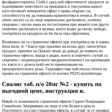
фосфадиестеразата, Cialis е сред най-ефективните продукти за
подобряване качеството на ерекцията и сексуалния живот,
като неговият невероятен ефект е пряко свързан със
способността му да повишава кръвопотока в пениса. В случай
обаче, когато са на лице хормонални дисбаланси, особено
свързани с ниски нива на тестостерона при мъжете или други
химични дисбаланси в мозъка, които водят до ниско либидо,
употребата на продукта не би била така ефективна.
Възможни ли са странични ефекти при употребата му и какви
биха били те ? Както при приемът на всеки друг синтетичен
продукт, приемът на Циалис може да доведе до появата на
странични ефекти, макар и рядко, които в повечето случай са
свързани с индивидуалната предразположеност на приемащия
го, както и с дозата (най-често превишаване на
препоръчителната доза). Тадалафил има най-ниска степен на
проява на странични ефекти от всички PED5 инхибитори.
Сиалис таб. п/о 20мг №2 - купить по
выгодной цене, инструкция и.
Някой от възможните странични ефекти Гадене Повръщане
Главоболие Зачервяване на лице и очи Болки в кръста
Посочените по-горе странични ефекти, в случай че се прояват,