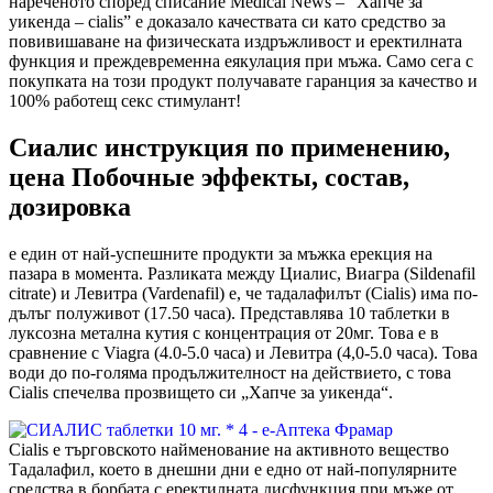
нареченото според списание Medical News – “Хапче за
уикенда – cialis” е доказало качествата си като средство за
повивишаване на физическата издръжливост и еректилната
функция и преждевременна еякулация при мъжа. Само сега с
покупката на този продукт получавате гаранция за качество и
100% работещ секс стимулант!
Сиалис инструкция по применению,
цена Побочные эффекты, состав,
дозировка
е един от най-успешните продукти за мъжка ерекция на
пазара в момента. Разликата между Циалис, Виагра (Sildenafil
citrate) и Левитра (Vardenafil) е, че тадалафилът (Cialis) има по-
дълъг полуживот (17.50 часа). Представлява 10 таблетки в
луксозна метална кутия с концентрация от 20мг. Това е в
сравнение с Viagra (4.0-5.0 часа) и Левитра (4,0-5.0 часа). Това
води до по-голяма продължителност на действието, с това
Cialis спечелва прозвището си „Хапче за уикенда“.
Cialis е търговското найменование на активното вещество
Тадалафил, което в днешни дни е едно от най-популярните
средства в борбата с еректилната дисфункция при мъже от