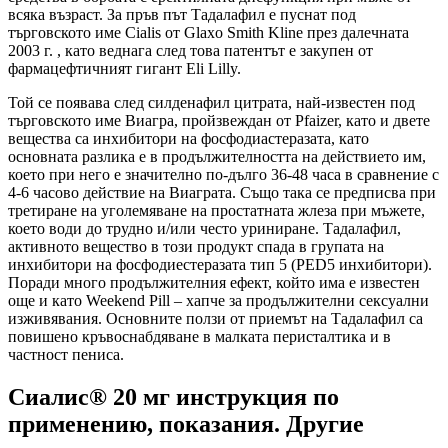
всяка възраст. За пръв път Тадалафил е пуснат под
търговското име Cialis от Glaxo Smith Kline през далечната
2003 г. , като веднага след това патентът е закупен от
фармацефтичният гигант Eli Lilly.
Той се появава след силденафил цитрата, най-известен под
търговското име Виагра, пройзвеждан от Pfaizer, като и двете
вещества са инхибитори на фосфодиастеразата, като
основната разлика е в продължителността на действието им,
което при него е значително по-дълго 36-48 часа в сравнение с
4-6 часово действие на Виаграта. Също така се предписва при
третиране на уголемяване на простатната жлеза при мъжете,
което води до трудно и/или често уриниране. Тадалафил,
активното вещество в този продукт спада в групата на
инхибитори на фосфодиестеразата тип 5 (PED5 инхибитори).
Поради много продължителния ефект, който има е известен
още и като Weekend Pill – хапче за продължителни сексуални
изживявания. Основните ползи от приемът на Тадалафил са
повишено кръвоснабдяване в малката перисталтика и в
частност пениса.
Сиалис® 20 мг инструкция по
применению, показания. Другие