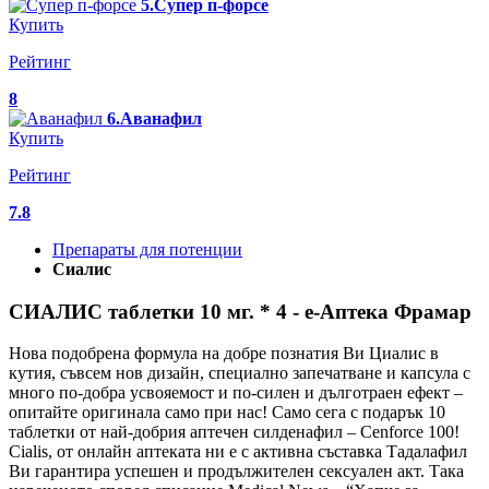
5.Супер п-форсе
Купить
Рейтинг
8
6.Аванафил
Купить
Рейтинг
7.8
Препараты для потенции
Сиалис
СИАЛИС таблетки 10 мг. * 4 - е-Аптека Фрамар
Нова подобрена формула на добре познатия Ви Циалис в
кутия, съвсем нов дизайн, специално запечатване и капсула с
много по-добра усвояемост и по-силен и дълготраен ефект –
опитайте оригинала само при нас! Само сега с подарък 10
таблетки от най-добрия аптечен силденафил – Cenforce 100!
Cialis, от онлайн аптеката ни е с активна съставка Тадалафил
Ви гарантира успешен и продължителен сексуален акт. Така