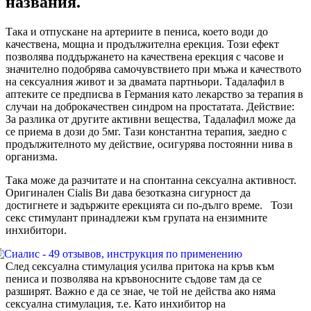
названия.
Така и отпускане на артериите в пениса, което води до
качествена, мощна и продължителна ерекция. Този ефект
позволява поддържането на качествена ерекция с часове и
значително подобрява самочувствието при мъжа и качеството
на сексуалния живот и за двамата партньори. Тадалафил в
аптеките се предписва в Германия като лекарство за терапия в
случаи на доброкачествен синдром на простатата. Действие:
За разлика от другите активни вещества, Тадалафил може да
се приема в дози до 5мг. Тази константна терапия, заедно с
продължителното му действие, осигурява постоянни нива в
организма.
Така може да разчитате и на спонтанна сексуална активност.
Оригинален Cialis Ви дава безотказна сигурност да
достигнете и задържите ерекцията си по-дълго време. Този
секс стимулант принадлежи към групата на ензимните
инхибитори.
След сексуална стимулация усилва притока на кръв към
пениса и позволява на кръвоносните съдове там да се
разширят. Важно е да се знае, че той не действа ако няма
сексуална стимулация, т.е. Като инхибитор на