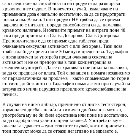
са в следствие на способността на продукта да разширява
кръвоносните съдове. В повечето случай, нямаляване на
приеманата доза е напълно достатъчно, за да се предотврати
появата им. Важно: Този продукт НЕ трябва да се приема
паралелно с нитрати, поради способността си да намалява
кръвното налягане. Избягвайте приемът на нитрати поне 48
часа преди приемът на Cialis. Дозировка Cialis Дозировка:
Препоръчително е да се приеме една таблетка преди
очакваната сексуална активност с или без храна. Тази доза
трябва да бъде приета поне 30 минути преди това. Тадалафил
е предназначен за употреба преди очаквана сексуална
активност и не се препоръчва в тази концентрация за
ежедневна употреба. Да се съхранява в оригинална опаковка,
за да се предпази от влага. Той е панацея и помага независимо
от първоизточника на проблема – както споменахме по-горе в
статията, действието на Тадалафил помага само при случай на
затруднено и/или нарушено правилното кръвоснабдяване на
пениса.
В случай на ниско либидо, причинено от нисък тестостерон,
хормонален дисбаланс и/или химичен дисбаланс в мозъка,
употребата му не би била ефективна или поне не достатъчно,
за да подобри сексуалното представяне;2. Употребата му е
опасна за здравето – единствените случай, когато приемът на
този продукт може да се отрази негативно на здравето е,