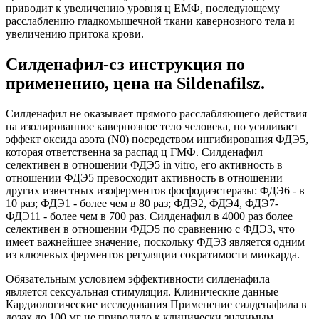
приводит к увеличению уровня ц ЕМФ, последующему
расслаблению гладкомышечной ткани кавернозного тела и
увеличению притока крови.
Силденафил-сз инструкция по
применению, цена на Sildenafilsz.
Силденафил не оказывает прямого расслабляющего действия
на изолированное кавернозное тело человека, но усиливает
эффект оксида азота (N0) посредством ингибирования ФДЭ5,
которая ответственна за распад ц ГМФ. Силденафил
селективен в отношении ФДЭ5 in vitro, его активность в
отношении ФДЭ5 превосходит активность в отношении
других известных изоферментов фосфодиэстеразы: ФДЭ6 - в
10 раз; ФДЭ1 - более чем в 80 раз; ФДЭ2, ФДЭ4, ФДЭ7-
ФДЭ11 - более чем в 700 раз. Силденафил в 4000 раз более
селективен в отношении ФДЭ5 по сравнению с ФДЭЗ, что
имеет важнейшее значение, поскольку ФДЭЗ является одним
из ключевых ферментов регуляции сократимости миокарда.
Обязательным условием эффективности силденафила
является сексуальная стимуляция. Клинические данные
Кардиологические исследования Применение силденафила в
дозах до 100 мг не приводило к клинически значимым