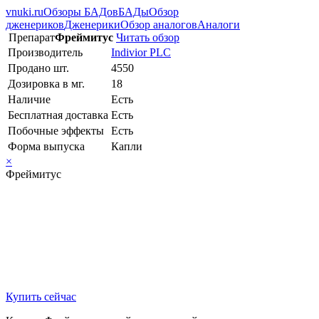
vnuki.ru
Обзоры БАДов
БАДы
Обзор
дженериков
Дженерики
Обзор аналогов
Аналоги
Препарат
Фреймитус
Читать обзор
Производитель
Indivior PLC
Продано шт.
4550
Дозировка в мг.
18
Наличие
Есть
Бесплатная доставка
Есть
Побочные эффекты
Есть
Форма выпуска
Капли
×
Фреймитус
Купить сейчас