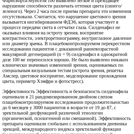
Фарнсворта-Мунселя 100 выявлено легкое и преходящее
нарушение способности различать оттенки цвета (синего/
зеленого). Через 2 часа после приема препарата эти изменения
отсутствовали. Считается, что нарушение цветового зрения
вызывается ингибированием ФДЭ6, которая участвует в
процессе передачи света в сетчатке глаза. Силденафил не
оказывал влияния на остроту зрения, восприятие
контрастности, электроретинограмму, внутриглазное давление
или диаметр зрачка. В плацебоконтролируемом перекрестном
исследовании пациентов с доказанной ранневозрастной
макулярной дегенерацией (п = 9) силденафил в однократной
дозе 100 мг переносился хорошо. Не было выявлено никаких
клинически значимых изменений зрения, оцениваемых по
специальным визуальным тестам (острота зрения, решетка
Амслер, цветовое восприятие, моделирование прохождения
цвета, периметр Хэмфри и фотостресс).
Эффективность Эффективность и безопасность силденафила
оценивали в 21 рандомизиро­ванном двойном слепом
плацебоконтроли­руемом исследовании продолжительностью
до 6 месяцев у 3000 пациентов в возрасте от 19 до 87, с
эректильной дисфункцией различной этиологии
(органической, психогенной или смешанной). Эффективность
препарата оценивали глобально с использованием дневника
эрекций, международного индекса эректильной функции