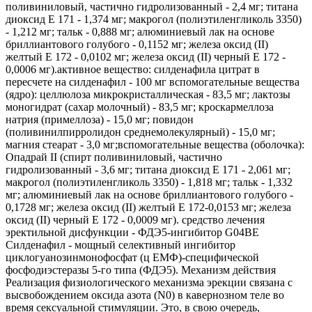
поливиниловый, частично гидролизованный - 2,4 мг; титана
диоксид Е 171 - 1,374 мг; макрогол (полиэтиленгликоль 3350)
- 1,212 мг; тальк - 0,888 мг; алюмини­евый лак на основе
бриллиантового голубого - 0,1152 мг; железа оксид (II)
желтый Е 172 - 0,0102 мг; железа оксид (II) черный Е 172 -
0,0006 мг).активное вещество: силденафила цитрат в
пересчете на силденафил - 100 мг вспомогательные вещества
(ядро): целлюлоза микрокристаллическая - 83,5 мг; лактозы
моногидрат (сахар молочный) - 83,5 мг; кроскармеллоза
натрия (примеллоза) - 15,0 мг; повидон
(поливинилпирролидон среднемоле­кулярный) - 15,0 мг;
магния стеарат - 3,0 мг;вспомогательные вещества (оболочка):
Опадрай II (спирт поливиниловый, частично
гидролизованный - 3,6 мг; титана диоксид Е 171 - 2,061 мг;
макрогол (полиэтиленгликоль 3350) - 1,818 мг; тальк - 1,332
мг; алюмини­евый лак на основе бриллиантового голубого -
0,1728 мг; железа оксид (II) желтый Е 172-0,0153 мг; железа
оксид (II) черный Е 172 - 0,0009 мг). средство лечения
эректильной дисфункции - ФДЭ5-ингибитор G04BE
Силденафил - мощный селективный ингибитор
циклогуанозинмонофосфат (ц ЕМФ)-специфической
фосфодиэстеразы 5-го типа (ФДЭ5). Механизм действия
Реализация физиологического механизма эрекции связана с
высвобождением оксида азота (N0) в кавернозном теле во
время сексуальной стимуляции. Это, в свою очередь,