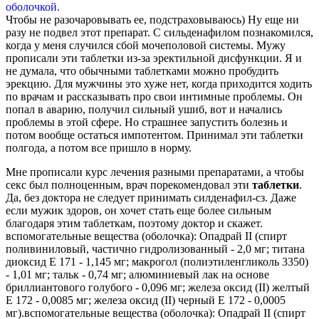
Чтобы не разочаровывать ее, подстраховываюсь) Ну еще ни
разу не подвел этот препарат. С сильденафилом познакомился,
когда у меня случился сбой мочеполовой системы. Мужу
прописали эти таблетки из-за эректильной дисфункции. Я и
не думала, что обычными таблетками можно пробудить
эрекцию. Для мужчины это хуже нет, когда приходится ходить
по врачам и рассказывать про свои интимные проблемы. Он
попал в аварию, получил сильный ушиб, вот и начались
проблемы в этой сфере. Но страшнее запустить болезнь и
потом вообще остаться импотентом. Принимал эти таблетки
полгода, а потом все пришло в норму.
Мне прописали курс лечения разными препаратами, а чтобы
секс был полноценным, врач порекомендовал эти
таблетки
.
Да, без доктора не следует принимать силденафил-сз. Даже
если мужик здоров, он хочет стать еще более сильным
благодаря этим таблеткам, поэтому доктор и скажет.
вспомогательные вещества (оболочка): Опадрай II (спирт
поливиниловый, частично гидролизованный - 2,0 мг; титана
диоксид Е 171 - 1,145 мг; макрогол (полиэтиленгликоль 3350)
- 1,01 мг; тальк - 0,74 мг; алюминиевый лак на основе
бриллиантового голубого - 0,096 мг; железа оксид (II) желтый
Е 172 - 0,0085 мг; железа оксид (II) черный Е 172 - 0,0005
мг).вспомогательные вещества (оболочка): Опадрай II (спирт