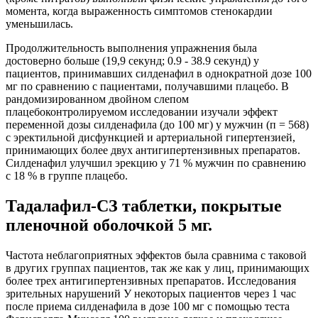
момента, когда выраженность симптомов стенокардии
уменьшилась.
Продолжительность выполнения упражнения была
достоверно больше (19,9 секунд; 0.9 - 38.9 секунд) у
пациентов, принимавших силденафил в однократной дозе 100
мг по сравнению с пациентами, получавшими плацебо. В
рандомизированном двойном слепом
плацебоконтролируемом исследовании изучали эффект
переменной дозы силденафила (до 100 мг) у мужчин (п = 568)
с эректильной дисфункцией и артериальной гипертензией,
принимающих более двух антигипертензивных препаратов.
Силденафил улучшил эрекцию у 71 % мужчин по сравнению
с 18 % в группе плацебо.
Тадалафил-СЗ таблетки, покрытые
пленочной оболочкой 5 мг.
Частота неблагоприятных эффектов была сравнима с таковой
в других группах пациентов, так же как у лиц, принимающих
более трех антигипертензивных препаратов. Исследования
зрительных нарушений У некоторых пациентов через 1 час
после приема силденафила в дозе 100 мг с помощью теста