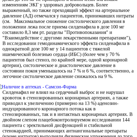
изменениям ЭКГ у здоровых добровольцев. Более
выраженный, но также преходящий эффект на артериальное
давление (АД) отмечался у пациентов, принимавших нитраты
(см. Максимальное снижение систолического давления в
положении лежа после приема силденафила в дозе 100 мг
составило 8,3 мм рт. разделы "Противопоказания" и
"Взаимодействие с другими лекарственными препаратами"),
В исследовании гемодинамического эффекта силденафила в
однократной дозе 100 мг у 14 пациентов с тяжелой
ишемической болезнью сердца (ИБС) (более чем у 70 %
пациентов был стеноз, по крайней мере, одной коронарной
артерии), систолическое и диастолическое давление в
состоянии покоя уменьшалось на 7 % и 6 %, соответственно, а
легочное систолическое давление снижалось на 9 %.
Силденафил не влиял на сердечный выброс и не нарушал
кровоток в стенозированных коронарных артериях, а также
приводил к увеличению (примерно на 13 %) аденозин-
индуцированного коронарного потока как в
стенозированных, так и в интактных коронарных артериях. В
двойном слепом плацебоконтролируемом исследовании 144
пациента с эректильной дисфункцией и стабильной
стенокардией, принимающих антиангинальные препараты
(кроме нитратов) выполняли физические упражнения до того