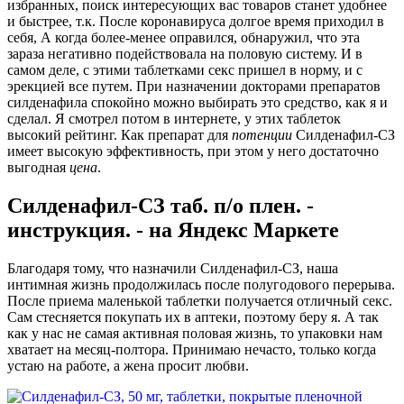
избранных, поиск интересующих вас товаров станет удобнее
и быстрее, т.к. После коронавируса долгое время приходил в
себя, А когда более-менее оправился, обнаружил, что эта
зараза негативно подействовала на половую систему. И в
самом деле, с этими таблетками секс пришел в норму, и с
эрекцией все путем. При назначении докторами препаратов
силденафила спокойно можно выбирать это средство, как я и
сделал. Я смотрел потом в интернете, у этих таблеток
высокий рейтинг. Как препарат для
потенции
Силденафил-СЗ
имеет высокую эффективность, при этом у него достаточно
выгодная
цена
.
Силденафил-СЗ таб. п/о плен. -
инструкция. - на Яндекс Маркете
Благодаря тому, что назначили Силденафил-СЗ, наша
интимная жизнь продолжилась после полугодового перерыва.
После приема маленькой таблетки получается отличный секс.
Сам стесняется покупать их в аптеки, поэтому беру я. А так
как у нас не самая активная половая жизнь, то упаковки нам
хватает на месяц-полтора. Принимаю нечасто, только когда
устаю на работе, а жена просит любви.