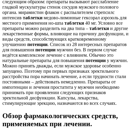
следующим образом: препараты вызывают расслабление
гладкой мускулатуры стенок сосудов мужского полового
органа. мирамистин флакон с распылителем стрепсилс
интенсив
таблетки
медово-лимонные гексорал аэрозоль для
местного применения но-шпа
таблетки
40 мг. Условно все
препараты можно разделить на два типа –
таблетки
и другие
лекарственные формы, влияющие на причину дисфункции, и
виды средств, способствующих кратковременному
улучшению
потенции
. Список из 28 интересных препаратов
для повышения
потенции
мужчин без. В первом случае
ведётся комплексное лечение с влиянием. Обычно это
натуральные препараты для повышения
потенции
у мужчин.
Можно принять дважды, если мужское здоровье особенно
запущено. Поэтому при первых признаках эректильного
расстройства пора начинать лечение, а если трудности стали
постоянными – действовать немедленно. Препараты от
импотенции и лечения простатита у мужчин необходимо
принимать при проявлении следующих признаков
эректильной дисфункции. Капсулы, лекарства,
стимулирующие эрекцию, назначаются во всех случаях.
Обзор фармакологических средств,
применяемых при лечении.