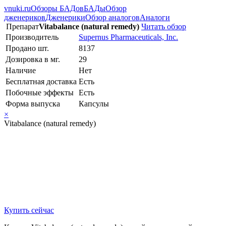
vnuki.ru
Обзоры БАДов
БАДы
Обзор
дженериков
Дженерики
Обзор аналогов
Аналоги
Препарат
Vitabalance (natural remedy)
Читать обзор
Производитель
Supernus Pharmaceuticals, Inc.
Продано шт.
8137
Дозировка в мг.
29
Наличие
Нет
Бесплатная доставка
Есть
Побочные эффекты
Есть
Форма выпуска
Капсулы
×
Vitabalance (natural remedy)
Купить сейчас