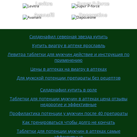
Levitra
Super P-force
Avanafil
Dapoxetine
Силденафил северная звезда купить
Купить виагру в аптеке ярославль
Левитра таблетки для мужчин действие и инструкция по
применению
Цены в аптеках на виагру в аптеках
Для мужской потенции препараты без рецептов
Силденафил купить в орле
Таблетки для потенции мужчин в аптеках цена отзывы
недорогие и эффективные
Профилактика потенции у мужчин после 40 препараты
Как тренироваться чтобы долго не кончать
Таблетки для потенции мужчин в аптеках самые
эффективные