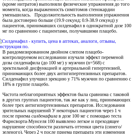
(кроме нитратов) выполняли физические упражнения до того
момента, когда выраженность симптомов стенокардии
уменьшилась. Продолжительность выполнения упражнения
была достоверно больше (19.9 секунд; 0.9-38.9 секунд) у
пациентов, принимавших силденафил в однократной дозе 100
мг по сравнению с пациентами, получавшими плацебо.
В рандомизированном двойном слепом плацебо-
контролируемом исследовании изучали эффект переменой
дозы силденафила (до 100 мг) у мужчин (n=568) с
эректильной дисфункцией и артериальной гипертензией,
принимающих более двух антигипертензивных препаратов.
Силденафил улучшил эрекцию у 71% мужчин по сравнению с
18% в группе плацебо.
Частота неблагоприятных эффектов была сравнима с таковой
в других группах пациентов, так же как у лиц, принимающих
более трех антигипертензивных препаратов. Исследования
зрительных нарушений У некоторых пациентов через 1 ч
после приема
силденафила
в дозе 100 мг с помощью теста
Фарнсворта-Мунселя 100 выявлено легкое и преходящее
нарушение способности различать оттенки цвета (синего/
зеленого). Через 2 ч после приема препарата эти изменения