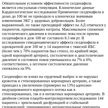
Обязательным условием эффективности силденафила
является сексуальная стимуляция. Клинические данные
Кардиологические исследования Применение силденафила в
дозах до 100 мг не приводило к клинически значимым
изменениям ЭКГ у здоровых добровольцев. Более
выраженный, но также преходящий эффект на АД отмечался у
пациентов, принимавших нитраты. Максимальное снижение
систолического давления в положении лежа после приема
силденафила в дозе 100 мг составило 8.3 мм рт. В
исследовании гемодинамического эффекта силденафила в
однократной дозе 100 мг у 14 пациентов с тяжелой ИБС
(более чем у 70% пациентов был стеноз, по крайней мере,
одной коронарной артерии), систолическое и диастолическое
давление в состоянии покоя уменьшалось на 7% и 6%,
соответственно, а легочное систолическое давление
снижалось на 9%.
Силденафил не влиял на сердечный выброс и не нарушал
кровоток в стенозированных коронарных артериях, а также
приводил к увеличению (примерно на 13%) аденозин-
индуцированного коронарного потока как в
стенозированных, так и в интактных коронарных артериях. В
двойном слепом плацебо-контролируемом исследовании 144
пациента с эректильной дисфункцией и стабильной
стенокардией, принимающих антиангинальные препараты