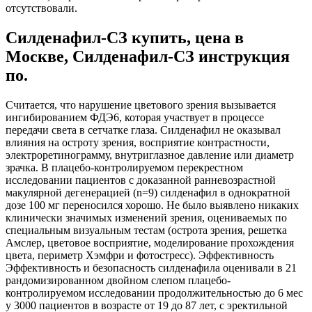
отсутствовали.
Силденафил-СЗ купить, цена в
Москве, Силденафил-СЗ инструкция
по.
Считается, что нарушение цветового зрения вызывается
ингибированием ФДЭ6, которая участвует в процессе
передачи света в сетчатке глаза. Силденафил не оказывал
влияния на остроту зрения, восприятие контрастности,
электроретинограмму, внутриглазное давление или диаметр
зрачка. В плацебо-контролируемом перекрестном
исследовании пациентов с доказанной ранневозрастной
макулярной дегенерацией (n=9) силденафил в однократной
дозе 100 мг переносился хорошо. Не было выявлено никаких
клинически значимых изменений зрения, оцениваемых по
специальным визуальным тестам (острота зрения, решетка
Амслер, цветовое восприятие, моделирование прохождения
цвета, периметр Хэмфри и фотостресс). Эффективность
Эффективность и безопасность силденафила оценивали в 21
рандомизированном двойном слепом плацебо-
контролируемом исследовании продолжительностью до 6 мес
у 3000 пациентов в возрасте от 19 до 87 лет, с эректильной