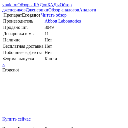
vnuki.ru
Обзоры БАДов
БАДы
Обзор
дженериков
Дженерики
Обзор аналогов
Аналоги
Препарат
Erogenot
Читать обзор
Производитель
Abbott Laboratories
Продано шт.
3049
Дозировка в мг.
11
Наличие
Нет
Бесплатная доставка
Нет
Побочные эффекты
Нет
Форма выпуска
Капли
×
Erogenot
Купить сейчас