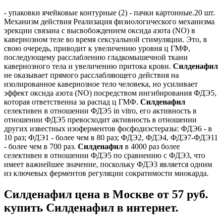
- упаковки ячейковые контурные (2) - пачки картонные.20 шт.
Механизм действия Реализация физиологического механизма
эрекции связана с высвобождением оксида азота (NO) в
кавернозном теле во время сексуальной стимуляции. Это, в
свою очередь, приводит к увеличению уровня ц ГМФ,
последующему расслаблению гладкомышечной ткани
кавернозного тела и увеличению притока крови.
Силденафил
не оказывает прямого расслабляющего действия на
изолированное кавернозное тело человека, но усиливает
эффект оксида азота (NO) посредством ингибирования ФДЭ5,
которая ответственна за распад ц ГМФ.
Силденафил
селективен в отношении ФДЭ5 in vitro, его активность в
отношении ФДЭ5 превосходит активность в отношении
других известных изоферментов фосфодиэстеразы: ФДЭ6 - в
10 раз; ФДЭ1 - более чем в 80 раз; ФДЭ2, ФДЭ4, ФДЭ7-ФДЭ11
- более чем в 700 раз.
Силденафил
в 4000 раз более
селективен в отношении ФДЭ5 по сравнению с ФДЭ3, что
имеет важнейшее значение, поскольку ФДЭ3 является одним
из ключевых ферментов регуляции сократимости миокарда.
Силденафил цена в Москве от 57 руб.
купить Силденафил в интернет.