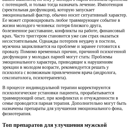
с потенцией, и только тогда назначать лечение. Импотенция
(эректильная дисфункция), которую запускает
эмоциональный фактор, обычно носит ситуативный характер.
Ее может спровоцировать любое травмирующее событие в
жизни молодого человека: потеря близкого друга,
болезненное расставание, конфликты на работе, финансовый
крах. Часто триггером становится уже сам страх оказаться
несостоятельным. Однажды потерпев неудачу в постели,
мужчина зацикливается на проблеме и заранее готовится к
провалу. Помимо временных причин, причиной психогенной
дисфункции у молодых парней могут стать: Проблемы
эмоционального характера, приводящие к нарушениям
эрекции в молодом возрасте, рекомендуется решать у
психолога с возможным привлечением врача (андролога,
сексопатолога, психотерапевта).
В процессе индивидуальной терапии корректируются
психологические установки пациента, прорабатывается
травмирующий опыт, при конфликтах и отчужденности в
семье проводится парная терапия. Дополнительно могут быть
назначены препараты для улучшения эмоционального фона,
физиотерапия.
Топ препаратов для улучшения мужской