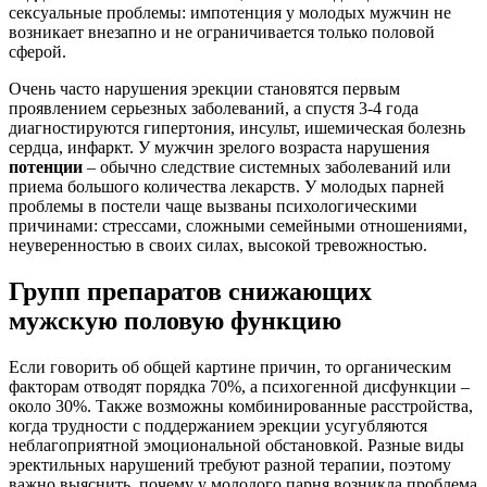
сексуальные проблемы: импотенция у молодых мужчин не
возникает внезапно и не ограничивается только половой
сферой.
Очень часто нарушения эрекции становятся первым
проявлением серьезных заболеваний, а спустя 3-4 года
диагностируются гипертония, инсульт, ишемическая болезнь
сердца, инфаркт. У мужчин зрелого возраста нарушения
потенции
– обычно следствие системных заболеваний или
приема большого количества лекарств. У молодых парней
проблемы в постели чаще вызваны психологическими
причинами: стрессами, сложными семейными отношениями,
неуверенностью в своих силах, высокой тревожностью.
Групп препаратов снижающих
мужскую половую функцию
Если говорить об общей картине причин, то органическим
факторам отводят порядка 70%, а психогенной дисфункции –
около 30%. Также возможны комбинированные расстройства,
когда трудности с поддержанием эрекции усугубляются
неблагоприятной эмоциональной обстановкой. Разные виды
эректильных нарушений требуют разной терапии, поэтому
важно выяснить, почему у молодого парня возникла проблема