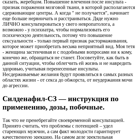
сказать, жеребцом. Повышение влечения после инсульта -
признак поражения мозговой ткани, в которой располагаются
сдерживающие центры. А когда " не получается", начинает
еще больше нервничать и расстраиваться. Дяде нужно
ЛИЧНО консультироваться у свего невропатолога, а
возможно - у психиатра, чтобы нормализовать его
психическую деятельность, потому что повышение
сексуальности - только первый признак растормаживания,
которое может приобретать весьма неприятный вид. Моя тетя
- женщина застенчивая и с подобными вопросами ни к кому,
конечно же, обращаться не станет. Посоветуйте, как быть в
данной ситуации, чтобы облегчить ей жизнь и не навредить
здоровью, учитывая перенесенные инсульты.
Несдерживаемые желания будут проявляться в самых разных
областях жизни - от секса до обжорста, от неудержания мочи
до агрессии.
Силденафил-СЗ — инструкция по
применению, дозы, побочные.
Так что не пренебрегайте своевременной консультацией.
Принято считать, что проблемы с потенцией – удел
стареющих мужчин, а сам факт молодости гарантирует
качественную эрекцию. На самом деле эректильная