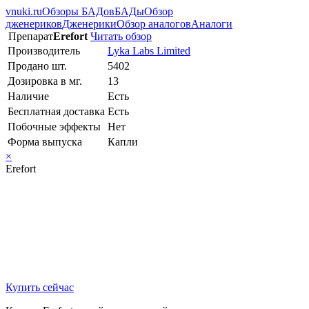
vnuki.ru
Обзоры БАДов
БАДы
Обзор
дженериков
Дженерики
Обзор аналогов
Аналоги
Препарат
Erefort
Читать обзор
Производитель
Lyka Labs Limited
Продано шт.
5402
Дозировка в мг.
13
Наличие
Есть
Бесплатная доставка
Есть
Побочные эффекты
Нет
Форма выпуска
Капли
×
Erefort
Купить сейчас