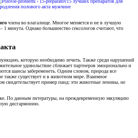
ого
члена во влагалище. Многое меняется и не в лучшую
 — 1 минута. Однако большинство сексологов считают, что
 акта
функцию, которую необходимо лечить. Также среди нарушений
лжительное удовольствие сближает партнеров эмоционально и
аются шансы забеременеть. Одним словом, природа все
ие также существует и в животном мире. Взаимное
м свидетельствует пример панд: эти животные ленивы, не
еже. По данным литературы, на преждевременную эякуляцию
ьную дисгармонию.