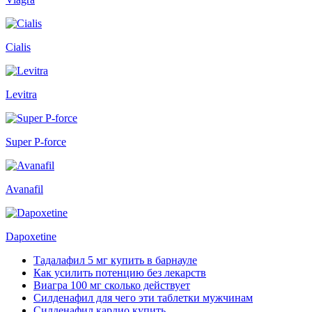
Cialis
Levitra
Super P-force
Avanafil
Dapoxetine
Тадалафил 5 мг купить в барнауле
Как усилить потенцию без лекарств
Виагра 100 мг сколько действует
Силденафил для чего эти таблетки мужчинам
Силденафил кардио купить