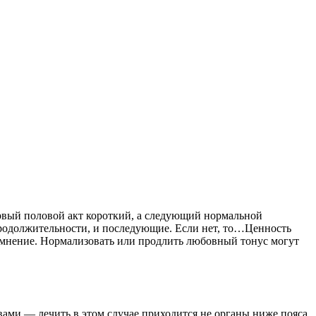
первый половой акт короткий, а следующий нормальной
продолжительности, и последующие. Если нет, то…Ценность
омнение. Нормализовать или продлить любовный тонус могут
ами — лечить в этом случае приходится не органы ниже пояса,