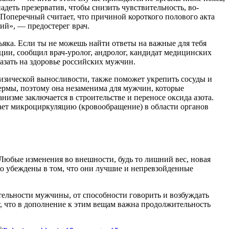
адеть презерватив, чтобы снизить чувствительность, во-
 Поперечный считает, что причиной короткого полового акта
ий», — предостерег врач.
яка. Если ты не можешь найти ответы на важные для тебя
и, сообщил врач-уролог, андролог, кандидат медицинских
казать на здоровье российских мужчин.
изической выносливости, также поможет укрепить сосуды и
пермы, поэтому она незаменима для мужчин, которые
низме заключается в строительстве и переносе оксида азота.
ает микроциркуляцию (кровообращение) в области органов
 Любые изменения во внешности, будь то лишний вес, новая
ко убеждены в том, что они лучшие и непревзойденные
ательности мужчины, от способности говорить и возбуждать
т, что в дополнение к этим вещам важна продолжительность