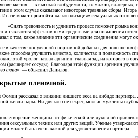
мяизвержения — в высокой возбудимости, то можно, во-первых, н
твие в этом случае оказывают некоторые травяные сборы. Игорь
а. Иначе может произойти «алкоголизация» сексуальных отношен
«Снять тревожность и удлинить процесс поможет рюмка конь
нин являются эффективными средствами для повышения потенци
азал о том, какое влияние эти органические соединения могут о
се в качестве популярной спортивной добавки для повышения ф
также способна улучшить качество, количество и подвижность с
ислотой уролог назвал аргинин, главная задача которого в орга
ом (расширяет сосуды). Благодаря этой функции аргинин улучш
ого
акта
», — объяснил Данилов.
покрытые пленочной.
й Фомин рассказал о влиянии лишнего веса на либидо партнера.
мной жизни пары. Ни для кого не секрет, многие мужчины глубо
е удовлетворение женщины: от физической или духовной привлек
знания сексуальных техник или других вещей. Ученые утверждаю
уляции может быть очень важной для удовлетворения партнера.