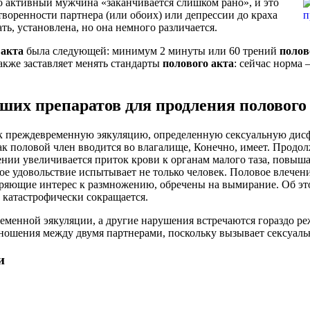
о активный мужчина «заканчивается слишком рано», и это
творенности партнера (или обоих) или депрессии до краха
ть, установлена, но она немного различается.
акта
была следующей: минимум 2 минуты или 60 трений
полов
акже заставляет менять стандарты
полового
акта
: сейчас норма
лучших препаратов для продления полового
как преждевременную эякуляцию, определенную сексуальную дис
ак половой член вводится во влагалище, Конечно, имеет. Продо
ении увеличивается приток крови к органам малого таза, повыш
ное удовольствие испытывает не только человек. Половое влечен
ряющие интерес к размножению, обречены на вымирание. Об это
 катастрофически сокращается.
менной эякуляции, а другие нарушения встречаются гораздо р
тношения между двумя партнерами, поскольку вызывает сексуал
и