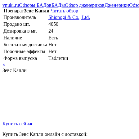
vnuki.ru
Обзоры БАДов
БАДы
Обзор дженериков
Дженерики
Обзо
Препарат
Зевс Капли
Читать обзор
Производитель
Shionogi & Co., Ltd.
Продано шт.
4050
Дозировка в мг.
24
Наличие
Есть
Бесплатная доставка
Нет
Побочные эффекты
Нет
Форма выпуска
Таблетки
×
Зевс Капли
Купить сейчас
Купить Зевс Капли онлайн с доставкой: