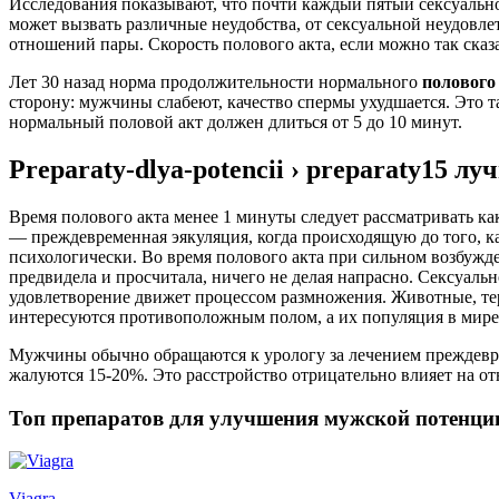
Исследования показывают, что почти каждый пятый сексуальн
может вызвать различные неудобства, от сексуальной неудовле
отношений пары. Скорость полового акта, если можно так сказа
Лет 30 назад норма продолжительности нормального
полового
сторону: мужчины слабеют, качество спермы ухудшается. Это т
нормальный половой акт должен длиться от 5 до 10 минут.
Preparaty-dlya-potencii › preparaty15 
Время полового акта менее 1 минуты следует рассматривать 
— преждевременная эякуляция, когда происходящую до того, к
психологически. Во время полового акта при сильном возбужд
предвидела и просчитала, ничего не делая напрасно. Сексуаль
удовлетворение движет процессом размножения. Животные, те
интересуются противоположным полом, а их популяция в мире
Мужчины обычно обращаются к урологу за лечением преждевре
жалуются 15-20%. Это расстройство отрицательно влияет на о
Топ препаратов для улучшения мужской потенци
Viagra