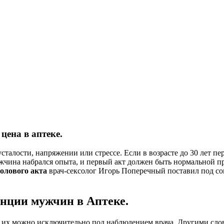
цена в аптеке.
усталости, напряжении или стрессе. Если в возрасте до 30 лет 
мужчина набрался опыта, и первый акт должен быть нормальной 
олового
акта
врач-сексолог Игорь Поперечный поставил под с
нции мужчин в Аптеке.
ь их можно исключительно под наблюдением врача. Другими слов