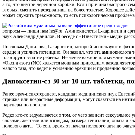
а то, что внутри черепной коробки. Если причина быстрого се
вторых, сменить презервативы на более толстые. Хорошее дейс
может служить тревожность, то есть психологическая проблем
вопросы — пиши нам he@ru. Аминокислоты L-карнитин и арги
наук Александр Данилов. В беседе с «Известиями» медик расск
По словам Данилова, L-карнитин, который используют в фитне
сердце и усилить потенцию. Он заявил, что эта аминокислота 
планируют зачатие ребенка. Не менее важной для мужчин аминок
«Оксид азота (NO) является мощным природным вазодилятатор
малого таза, что ведет к усилению эрекции и продлению
полов
Дапоксетин-сз 30 мг 10 шт. таблетки, 
Ранее врач-психотерапевт, кандидат медицинских наук Евгени
стрижка или возрастные деформации, могут сказаться на инти
партнеры по постели.
Редко кто-то задумывается о том, от чего зависит сексуально
словами, жестами или взглядом, размера гениталий, опыта и 
полового акта. То есть время от начала полового акта до эяк