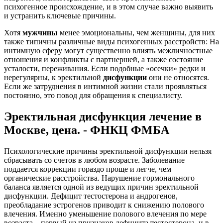
психогенное происхождение, и в этом случае важно выявить
и устранить ключевые причины.
Хотя
мужчины
менее эмоциональны, чем женщины, для них
также типичны различные виды психогенных расстройств: На
интимную сферу могут существенно влиять межличностные
отношения и конфликты с партнершей, а также состояние
усталости, переживания. Если подобные «осечки» редки и
нерегулярны, к эректильной
дисфункции
они не относятся.
Если же затруднения в интимной жизни стали проявляться
постоянно, это повод для обращения к специалисту.
Эректильная дисфункция лечение в
Москве, цена. - ФНКЦ ФМБА
Психологические причины эректильной дисфункции нельзя
сбрасывать со счетов в любом возрасте. Заболевание
поддается коррекции гораздо проще и легче, чем
органические расстройства. Нарушение гормонального
баланса является одной из ведущих причин эректильной
дисфункции. Дефицит тестостерона и андрогенов,
преобладание эстрогенов приводит к снижению полового
влечения. Именно уменьшение полового влечения по мере
возраста – первый из признаков дефицита тестостерона, и в