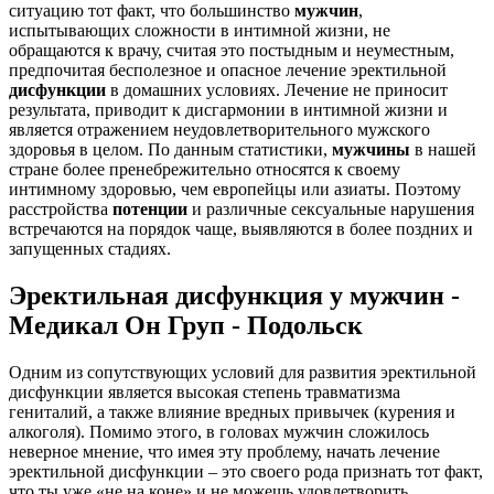
ситуацию тот факт, что большинство
мужчин
,
испытывающих сложности в интимной жизни, не
обращаются к врачу, считая это постыдным и неуместным,
предпочитая бесполезное и опасное лечение эректильной
дисфункции
в домашних условиях. Лечение не приносит
результата, приводит к дисгармонии в интимной жизни и
является отражением неудовлетворительного мужского
здоровья в целом. По данным статистики,
мужчины
в нашей
стране более пренебрежительно относятся к своему
интимному здоровью, чем европейцы или азиаты. Поэтому
расстройства
потенции
и различные сексуальные нарушения
встречаются на порядок чаще, выявляются в более поздних и
запущенных стадиях.
Эректильная дисфункция у мужчин -
Медикал Он Груп - Подольск
Одним из сопутствующих условий для развития эректильной
дисфункции является высокая степень травматизма
гениталий, а также влияние вредных привычек (курения и
алкоголя). Помимо этого, в головах мужчин сложилось
неверное мнение, что имея эту проблему, начать лечение
эректильной дисфункции – это своего рода признать тот факт,
что ты уже «не на коне» и не можешь удовлетворить