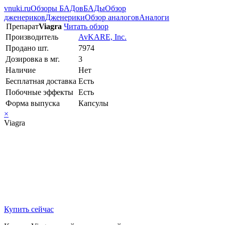
vnuki.ru
Обзоры БАДов
БАДы
Обзор
дженериков
Дженерики
Обзор аналогов
Аналоги
Препарат
Viagra
Читать обзор
Производитель
AvKARE, Inc.
Продано шт.
7974
Дозировка в мг.
3
Наличие
Нет
Бесплатная доставка
Есть
Побочные эффекты
Есть
Форма выпуска
Капсулы
×
Viagra
Купить сейчас