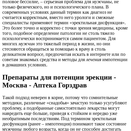
половое бессилие, – серьезная проблема для
мужчины
, не
только физического, но и психологического плана. В
современных условиях данный термин как диагноз не
считается корректным, вместо него урологи и смежные
специалисты применяют термин «эректильная дисфункция».
Это более точно и корректно с точки зрения медицины, кроме
того, подобное определение патологии не столь тяжело
психологически воспринимается самим пациентом. Для
многих
мужчин
это тяжелый период в жизни, но они
стесняются обращаться за помощью к врачу в столь
деликатном вопросе, предпочитая искать в интернете или по
советам знакомых средства и методы для
лечения
импотенции
в домашних условиях.
Препараты для потенции эрекции -
Москва - Аптека Горздрав
Такой подход неверен в корне, потому что сомнительные
методики, различные «снадобья» зачастую только усугубляют
проблему, а подобранные самостоятельно лекарства могут
навредить еще больше, приведя к стойким и нередко уже
необратимым последствиям. Под термином эректильная
дисфункция (ранее – импотенция) понимают такое состояние
мужчины любого возраста, когда он не способен достигать