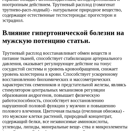
ноотропным действием. Трутневый расплод (гомогенат
трутнево-расп-лодный) - натуральное природное вещество,
содержащее естественные тестостероиды: прогестерон и
эстрадиол.
Влияние гипертонической болезни на
мужскую потенцию статьи.
Трутневый расплод восстанавливает обмен веществ и
питание тканей, способствует стабилизации артериального
давления, оказывает регулирующее действие на тонус
сосудистой системы и уровень кровообращения, снижает
уровень холестерина в крови. Способствует ускоренному
восстановлению биохимических и массометрических
характеристик семенников и предстательной железы, являясь
стимулятором центральных механизмов регуляции
образования андрогенов, повышает физическую
работоспособность, способствует восстановлению
нарушенной половой функции у мужчин и повышению
полового влечения. Цветочная пыльца (пчелиная обножка) -
это мужские клетки растений, природный концентрат,
содержащий белки, все независимые аминокислоты,
углеводы, липиды, минеральные веще- ства и микроэлементы