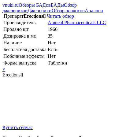
vnuki.ru
Обзоры БАДов
БАДы
Обзор
дженериков
Дженерики
Обзор аналогов
Аналоги
Препарат
Erectionsil
Читать обзор
Производитель
Amneal Pharmaceuticals LLC
Продано шт.
1966
Дозировка в мг.
35
Наличие
Нет
Бесплатная доставка
Есть
Побочные эффекты
Нет
Форма выпуска
Таблетки
×
Erectionsil
Купить сейчас