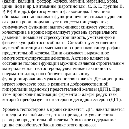
(калий, кальций, фосфор, железо, магний, марганец, хром,
цинк, йод и др.), витамины (каротиноиды, С, Б, Е, группы В,
Р, РР, К и др.), фитогормоны и флавоноиды. Пчелиная
обножка восстанавливает функции печени; снижает уровень
сахара в крови; нормализует процессы пищеварения;
стимулирует функцию надпочечников; снижает уровень
холестерина в крови; нормализует уровень артериального
давления; повышает стрессоустойчивость, умственную и
физическую работоспособность. Способствует усилению
мужской потенции и уменьшению признаков гипертрофии
предстательной железы. Цинк оказывает выраженное
иммуностимулирующее действие. Активно влияет на
состояние половой функции мужчин: является строительным
материалом для тестостерона, увеличивает активность
сперматозоидов, способствует правильному
функционированию мужских половых желёз. Дефицит цинка
играет ключевую роль в развитии доброкачественной
гиперплазии (аденомы) предстательной железы (ДГП). При
этом происходит активация фермента 5-альфы-редук-тазы,
который преобразует тестостерон в дегидро-тестерон (ДГТ).
Уровень тестостерона в крови снижается, ДГТ накапливается
в предстательной железе, что и приводит к увеличению
размеров предстательной железы. А высокое содержание
цинка способствует блокировке этого процесса.