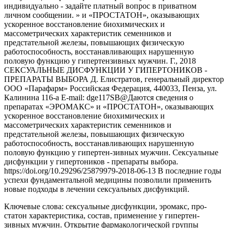
индивидуально - задайте платный вопрос в приватном
личном сообщении. » и «ПРОСТАТОН», оказывающих
ускоренное восстановление биохимических и
массометрических характеристик семенников и
предстательной железы, повышающих физическую
работоспособность, восстанавливающих нарушенную
половую функцию у гипертензивных мужчин. Г., 2018
СЕКСУАЛЬНЫЕ ДИСФУНКЦИИ У ГИПЕРТОНИКОВ -
ПРЕПАРАТЫ ВЫБОРА Д. Елистратов, генеральный директор
ООО «Парафарм» Российская Федерация, 440033, Пенза, ул.
Калинина 116-а E-mail: dge117SB@Даются сведения о
препаратах «ЭРОМАКС» и «ПРОСТАТОН», оказывающих
ускоренное восстановление биохимических и
массометрических характеристик семенников и
предстательной железы, повышающих физическую
работоспособность, восстанавливающих нарушенную
половую функцию у гипертен-зивных мужчин. Сексуальные
дисфункции у гипертоников - препараты выбора.
https://doi.org/10.29296/25879979-2018-06-13 В последние годы
успехи фундаментальной медицины позволили применить
новые подходы в лечении сексуальных дисфункций.
Ключевые слова: сексуальные дисфункции, эромакс, про-
статон характеристика, состав, применение у гипертен-
зивных мужчин. Открытие фармакологической группы