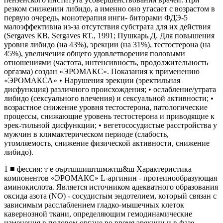
резком снижении либидо, а именно оно угасает с возрастом в
первую очередь, монотерапия инги- биторами ФДЭ-5
малоэффективна из-за отсутствия субстрата для их действия
(Sergaves КВ, Sergaves RT., 1991; Пушкарь Д. Для повышения
уровня либидо (на 43%), эрекции (на 31%), тестостерона (на
45%), увеличения общего удовлетворения половыми
отношениями (частота, интенсивность, продолжительность
оргазма) создан «ЭРОМАКС». Показания к применению
«ЭРОМАКСА» • Нарушения эрекции (эректильная
дисфункция) различного происхождения; • ослабление/утрата
либидо (сексуального влечения) и сексуальной активности; •
возрастное снижение уровня тестостерона, патологические
процессы, снижающие уровень тестостерона и приводящие к
эрек-тильной дисфункции; • вегетососудистые расстройства у
мужчин в климактерическом периоде (слабость,
утомляемость, снижение физической активности, снижение
либидо).
1 ■ фессия: т е оъртшшиштшмжтш&ш Характеристика
компонентов «ЭРОМАКС» L-аргинин - протеинообразующая
аминокислота. Является источником адекватного образования
оксида азота (NO) - сосудистым эндотелием, который связан с
зависимым расслаблением гладко-мышечных клеток
кавернозной ткани, определяющим гемодинамические
изменения в половом органе во время эрекции и в фазе