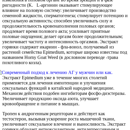
ригидности (K. L-аргинин оказывает стимулирующее
влияние на половую систему: увеличивает производство
семенной жидкости, сперматогенеза; стимулирует потенцию и
сексуальную активность; способен увеличивать силу и
продолжительность кровенаполнения половых органов;
продлевает время полового акта; усиливает приятные
половые ощущения; делает оргазм более продолжительным;
увеличивает частоту и интенсивность оргазмов. Экстракт
горянки содержит икариин - фла-вонол, получаемый из
растений семейства Epimedium, которые широко известны под
названием Horny Goat Weed (в дословном переводе -трава
похотливого козла).
Экстракт Epimedium уже в течение многих столетий
применяется для лечения импотенции и улучшения
сексуальных функций в китайской народной медицине.
Механизм действия подобен ингибиторам фосфо-диэстеразы.
Увеличивает продукцию оксида азота, улучшает
кровообращение и питание в мышцах.
Тропен к андрогенным рецепторам и действует как
тестостерон, вызывая ускорение роста мышечной ткани,
увеличивает сексуальное влечение и выносливость. Экстракт
горянки обладает антиоксидантным, антидепрессивным и