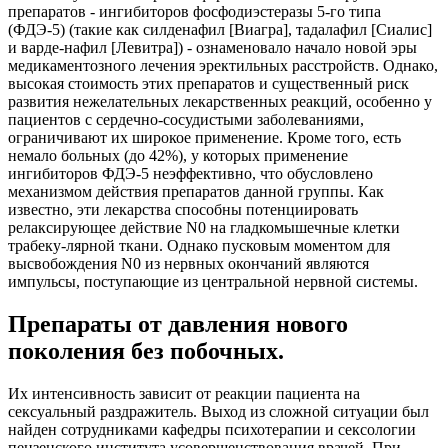
препаратов - ингибиторов фосфодиэстеразы 5-го типа
(ФДЭ-5) (такие как силденафил [Виагра], тадалафил [Сиалис]
и варде-нафил [Левитра]) - ознаменовало начало новой эры
медикаментозного лечения эректильных расстройств. Однако,
высокая стоимость этих препаратов и существенный риск
развития нежелательных лекарственных реакций, особенно у
пациентов с сердечно-сосудистыми заболеваниями,
ограничивают их широкое применение. Кроме того, есть
немало больных (до 42%), у которых применение
ингибиторов ФДЭ-5 неэффективно, что обусловлено
механизмом действия препаратов данной группы. Как
известно, эти лекарства способны потенциировать
релаксирующее действие N0 на гладкомышечные клетки
трабеку-лярной ткани. Однако пусковым моментом для
высвобождения N0 из нервных окончаний являются
импульсы, поступающие из центральной нервной системы.
Препараты от давления нового
поколения без побочных.
Их интенсивность зависит от реакции пациента на
сексуальный раздражитель. Выход из сложной ситуации был
найден сотрудниками кафедры психотерапии и сексологии
пензенского института усовершенствования врачей. При