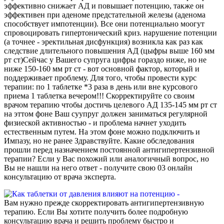
эффективно снижает АД и повышает потенцию, также он
эффективен при аденоме предстательной железы (аденома
способствует импотенции). Все они потенциально моогут
спровоцировать гипертонический криз. нарушение потенции
(а точнее - эректильная дисфункция) возникла как раз как
следствие длительного повышения АД (цыфры выше 160 мм
рт ст)Сейчас у Вашего супруга цифры гораздо ниже, но не
ниже 150-160 мм рт ст - вот основной фактор, который и
поддерживает проблему. Для того, чтобы провести курс
терапии: по 1 таблетке *3 раза в день или вне курсового
приема 1 таблетка вечером!!! Скорректируйте со своим
врачом терапию чтобы достичь целевого АД 135-145 мм рт ст
на эттом фоне Ваш суупруг должен заниматься регулярной
физиеской активностью - и проблема начнет уходить
естественным путем. На этом фоне можно подключить и
Импазу, но не ранее Здравствуйте. Какие обследования
прошли перед назначением постоянной антигипертензивной
терапии? Если у Вас похожий или аналогичный вопрос, но
Вы не нашли на него ответ - получите свою 03 онлайн
консультацию от врача эксперта.
Вам нужно прежде скорректировать антигипертензивную
терапию. Если Вы хотите получить более подробную
консультацию врача и решить проблему быстро и