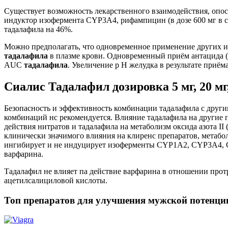
Существует возможность лекарственного взаимодействия, опо
индуктор изофермента CYP3A4, рифампицин (в дозе 600 мг в 
тадалафила на 46%.
Можно предполагать, что одновременное применение других и
тадалафила
в плазме крови. Одновременный приём антацида
AUC
тадалафила
. Увеличение p H желудка в результате при
Сиалис Тадалафил дозировка 5 мг, 20 мг
Безопасность и эффективность комбинации тадалафила с друг
комбинаций нс рекомендуется. Влияние тадалафила на другие п
действия нитратов и тадалафила на метаболизм оксида азота I
клинически значимого влияния на клиренс препаратов, метабо
ингибирует и не индуцирует изоферменты CYP1A2, CYP3A4, 
варфарина.
Тадалафил не влияет па действие варфарина в отношении про
ацетилсалициловой кислоты.
Топ препаратов для улучшения мужской потенци