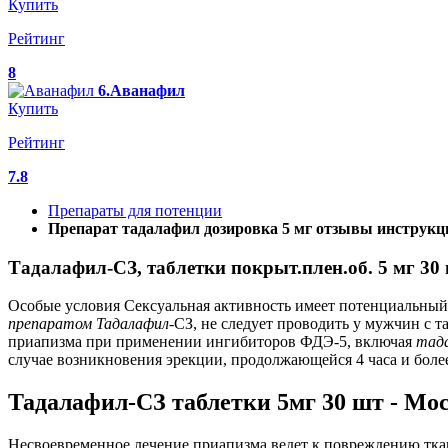
Купить
Рейтинг
8
6.Аванафил
Купить
Рейтинг
7.8
Препараты для потенции
Препарат тадалафил дозировка 5 мг отзывы инструкц
Тадалафил-СЗ, таблетки покрыт.плен.об. 5 мг 3
Особые условия Сексуальная активность имеет потенциальный 
препаратом
Тадалафил
-СЗ, не следует проводить у мужчин с 
приапизма при применении ингибиторов ФДЭ-5, включая
тад
случае возникновения эрекции, продолжающейся 4 часа и боле
Тадалафил-СЗ таблетки 5мг 30 шт - Мо
Несвоевременное лечение приапизма ведет к повреждению ткан