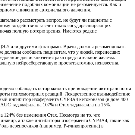
рименение подобных комбинаций не рекомендуется. Как и
торному снижению артериального давления.
ательно рассмотреть вопрос, не будут ли пациенты с
ьному воздействию за счет таких сосудорасширяющих
лючая полную потерю зрения. Имеются редкие
ДЭ-5 или другими факторами. Врачи должны рекомендовать
же должны сообщить пациентам, что у людей, перенесших
вание для исключения рака предстательной железы.
икальную нейросберегающую простатэктомию, неизвестна.
ходимо соблюдать осторожность при вождении автотранспорта
роты психомоторных реакций. Лекарственное взаимодействие
ный ингибитор изофермента CYP3A4 кетоконазол (в дозе 400
ет AUC тадалафила на 107% и Стах тадалафила на 15%.
а 124% без изменения Стах. Несмотря на то, что
винавир, а также ингибиторы изофермента CYP3A4, такие как
оль переносчиков (например, Р-гликопротеина) в