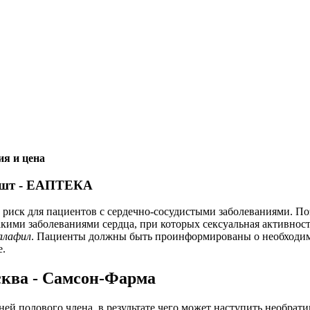
ия и цена
0 шт - ЕАПТЕКА
риск для пациентов с сердечно-сосудистыми заболеваниями. По
такими заболеваниями сердца, при которых сексуальная активно
алафил
. Пациенты должны быть проинформированы о необходим
е.
сква - Самсон-Фарма
ей полового члена, в результате чего может наступить необрат