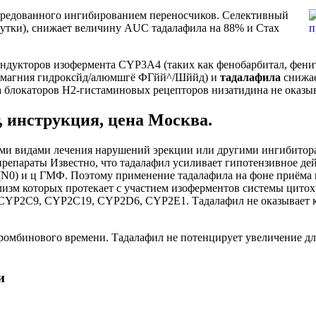
средованного ингибированием переносчиков. Селективный
сутки), снижает величину AUC тадалафила на 88% и Стах
ндукторов изофермента CYP3A4 (таких как фенобарбитал, фени
 (магния гидроксйд/алюмшгё ФГйй^/Шййд) и
тадалафила
снижае
ёма блокаторов Н2-гистаминовых рецепторов низатидина не оказ
, инструкция, цена Москва.
ими видами лечения нарушений эрекции или другими ингибитор
репараты Известно, что тадалафил усиливает гипотензивное дей
I (N0) и ц ГМФ. Поэтому применение тадалафила на фоне приёма
лизм которых протекает с участием изоферментов системы цитох
CYP2C9, CYP2C19, CYP2D6, CYP2E1. Тадалафил не оказывает к
тромбинового времени. Тадалафил не потенцирует увеличение д
и