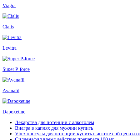
Viagra
Cialis
Levitra
Super P-force
Avanafil
Dapoxetine
Лекарства для потенции с алкоголем
Виагра в каплях для мужчин купить
Virex капсулы для потенции купить в аптеке спб цена и 
Силденафил время действия препарата 100 мг