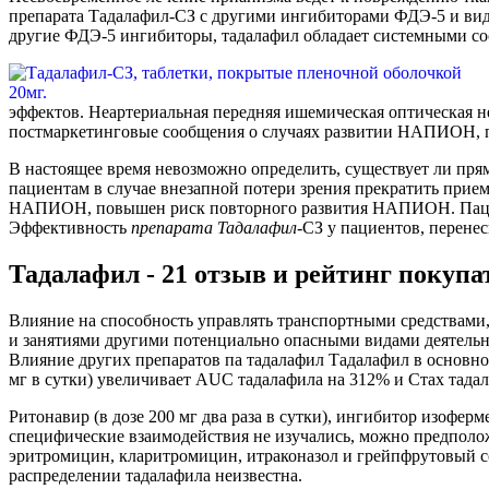
препарата Тадалафил-СЗ с другими ингибиторами ФДЭ-5 и вид
другие ФДЭ-5 ингибиторы, тадалафил обладает системными с
эффектов. Неартериальная передняя ишемическая оптическая 
постмаркетинговые сообщения о случаях развитии НАПИОН, п
В настоящее время невозможно определить, существует ли п
пациентам в случае внезапной потери зрения прекратить прие
НАПИОН, повышен риск повторного развития НАПИОН. Пациен
Эффективность
препарата
Тадалафил
-СЗ у пациентов, перене
Тадалафил - 21 отзыв и рейтинг покупа
Влияние на способность управлять транспортными средствами
и занятиями другими потенциально опасными видами деятель
Влияние других препаратов па тадалафил Тадалафил в основн
мг в сутки) увеличивает AUC тадалафила на 312% и Стах тадал
Ритонавир (в дозе 200 мг два раза в сутки), ингибитор изофе
специфические взаимодействия не изучались, можно предполож
эритромицин, кларитромицин, итраконазол и грейпфрутовый со
распределении тадалафила неизвестна.