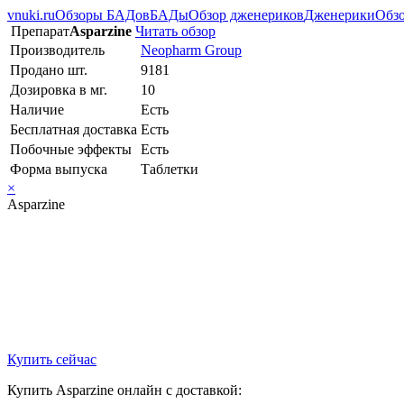
vnuki.ru
Обзоры БАДов
БАДы
Обзор дженериков
Дженерики
Обзо
Препарат
Asparzine
Читать обзор
Производитель
Neopharm Group
Продано шт.
9181
Дозировка в мг.
10
Наличие
Есть
Бесплатная доставка
Есть
Побочные эффекты
Есть
Форма выпуска
Таблетки
×
Asparzine
Купить сейчас
Купить Asparzine онлайн с доставкой: