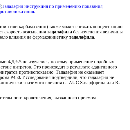
тоин или карбамазепин) также может снижать концентрацию
т скорость всасывания
тадалафила
без изменения величины
ывало влияния на фармакокинетику
тадалафила
.
ами ФДЭ-5 не изучались, поэтому применение подобных
ствие нитратов. Это происходит в результате аддитивного
 нитратов противопоказано. Тадалафил не оказывает
рома Р450. Исследования подтвердили, что тадалафил не
линически значимого влияния на AUC S-варфарина или R-
лительности кровотечения, вызванного приемом