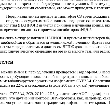
ами лечения эректильной дисфункции не изучались. Поэтому п
осудорасширяющими свойствами, что может приводить к транзи
Перед назначением препарата Тадалафил-СЗ врачи должны тщ
сердечно-сосудистым заболеванием подвергаться нежелател
нейропатия (НАПИОН) является причиной нарушения зрения, вк
о времени связанных с приемом ингибиторов ФДЭ-5.
рямая связь между развитием НАПИОН и приемом ингибиторов Ф
м
тадалафила
и обратиться за медицинской помощью. Врачи так
ты с предполагаемым диагнозом ДГПЖ должны пройти обследо
сших хирургическую операцию на органах малого таза или рад
телей
, механизмами В период лечения препаратом Тадалафил-СЗ необ
ности, требующими повышенной концентрации внимания и быст
ом метаболизируется с участием изофермента CYP3A4. Селектив
афила на 22%, а кетоконазол (в дозе 200 мг в сутки) увеличива
рментов CYP3A4, 2С9, 2С19 и 2D6, увеличивает AUC тадалафила н
ить, что другие ингибиторы ВИЧ-протеазы, как, например, сак
к, могут повышать концентрации тадалафила в плазме крови. Р