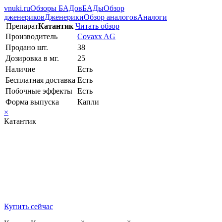
vnuki.ru
Обзоры БАДов
БАДы
Обзор
дженериков
Дженерики
Обзор аналогов
Аналоги
Препарат
Катантик
Читать обзор
Производитель
Covaxx AG
Продано шт.
38
Дозировка в мг.
25
Наличие
Есть
Бесплатная доставка
Есть
Побочные эффекты
Есть
Форма выпуска
Капли
×
Катантик
Купить сейчас