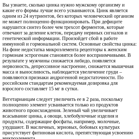
Вы узнаете, сколько цинка нужно мужскому организму и
какие его формы лучше всего усваиваются. Цинк является
одним из 24 нутриентов, без которых человеческий организм
не может полноценно функционировать. При дефиците
нарушится синтез более чем трехсот ферментов, которые
отвечают за деление клеток, передачу нервных сигналов и
генетической информации. Произойдет сбой в работе
иммунной и гормональной систем. Основные свойства цинка:
На фоне недостатка микроэлемента рецепторы к женским
гормонам эстрогенам становятся более восприимчивыми. В
результате у мужчины снижается либидо, появляется
нервозность, депрессивное настроение, снижается мышечная
масса и выносливость, наблюдается увеличение груди –
появляются признаки андрогенной недостаточности. По
российским стандартам рекомендуемая дозировка для
взрослого составляет 15 мг в сутки.
Вегетарианцам следует увеличить ее в 2 раза, поскольку
полноценно элемент усваивается только из продуктов
животного происхождения. Зеленый чай увеличивает
всасывание цинка, а овощи, хлебобулочные изделия и
продукты, содержащие фосфаты, например, молочные,
ухудшают. В масличных, зерновых, бобовых культурах
присутствует фитиновая кислота, препятствующая усвоению
микроэлемента.