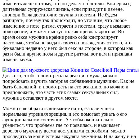
изменять жене по тому, что он делает в постели. Во-первых,
длительная супружеская жизнь, если приводит к измене,
априори была достаточно скучна в постели. Не будем
разбирать, почему так происходит, но уточним, что любое
изменение в позе, ритме, страсти в постели, сразу вызывает
подозрение, и может выступать как признак «рогов». Во
время секса мужчина крайне редко себя контролирует
настолько, чтобы не выдать своего наслаждения от того, что
буквально недавно у него был секс на стороне, в котором как
раз и были другие позы и другие ритмы, вот вам и признаки
измены мужа.
Для того, чтобы посмотреть на реакцию мужа, можно
попробовать изучить материал соблазнение мужчины. Как не
быть банальной, и посмотреть на его реакцию. но можно и
предположить, что часть этих самых сексуальных сил,
мужчина оставляет в другом месте.
Можно еще обратить внимание на то, есть ли у него
нормальная утренняя эрекция, и это помогает узнать о его
функциональном состоянии. А чтобы окончательно
убедиться, что проблема где-то появилась, и выжимает
дорогого мужчину всеми доступными способами, можно
проследить за количеством эякулята мужчины. И на жену и на