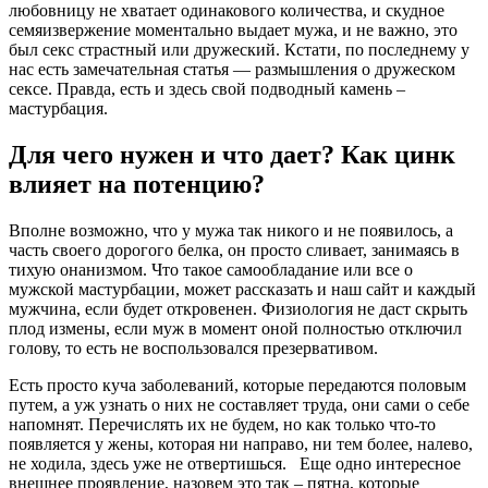
любовницу не хватает одинакового количества, и скудное
семяизвержение моментально выдает мужа, и не важно, это
был секс страстный или дружеский. Кстати, по последнему у
нас есть замечательная статья — размышления о дружеском
сексе. Правда, есть и здесь свой подводный камень –
мастурбация.
Для чего нужен и что дает? Как цинк
влияет на потенцию?
Вполне возможно, что у мужа так никого и не появилось, а
часть своего дорогого белка, он просто сливает, занимаясь в
тихую онанизмом. Что такое самообладание или все о
мужской мастурбации, может рассказать и наш сайт и каждый
мужчина, если будет откровенен. Физиология не даст скрыть
плод измены, если муж в момент оной полностью отключил
голову, то есть не воспользовался презервативом.
Есть просто куча заболеваний, которые передаются половым
путем, а уж узнать о них не составляет труда, они сами о себе
напомнят. Перечислять их не будем, но как только что-то
появляется у жены, которая ни направо, ни тем более, налево,
не ходила, здесь уже не отвертишься. Еще одно интересное
внешнее проявление, назовем это так – пятна, которые