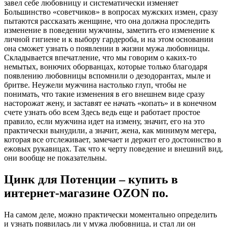
завел себе любовницу и систематически изменяет
Большинство «советчиков» в вопросах мужских измен, сразу
пытаются рассказать женщине, что она должна проследить
изменение в поведении мужчины, заметить его изменение к
личной гигиене и к выбору гардероба, и на этом основании
она сможет узнать о появлении в жизни мужа любовницы.
Складывается впечатление, что мы говорим о каких-то
немытых, вонючих оборванцах, которые только благодаря
появлению любовницы вспомнили о дезодорантах, мыле и
бритве. Неужели мужчина настолько глуп, чтобы не
понимать, что такие изменения в его внешнем виде сразу
насторожат жену, и заставят ее начать «копать» и в конечном
счете узнать обо всем Здесь ведь еще и работает простое
правило, если мужчина идет на измену, значит, его на это
практически вынудили, а значит, жена, как минимум мегера,
которая все отслеживает, замечает и держит его достоинство в
ежовых рукавицах. Так что к черту поведение и внешний вид,
они вообще не показательны.
Цинк для Потенции – купить в
интернет-магазине OZON по.
На самом деле, можно практически моментально определить
и узнать появилась ли у мужа любовница, и стал ли он