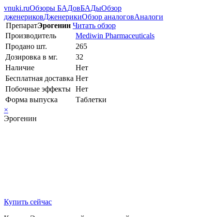
vnuki.ru
Обзоры БАДов
БАДы
Обзор
дженериков
Дженерики
Обзор аналогов
Аналоги
Препарат
Эрогенин
Читать обзор
Производитель
Mediwin Pharmaceuticals
Продано шт.
265
Дозировка в мг.
32
Наличие
Нет
Бесплатная доставка
Нет
Побочные эффекты
Нет
Форма выпуска
Таблетки
×
Эрогенин
Купить сейчас