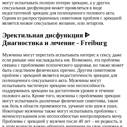
могут испытывать полную потерю эрекции, а у других
сексуальная дисфункция может проявляться в виде
недостаточной эрекции для полноценного полового акта.
Одним из распространенных симптомов проблем с эрекцией
является низкое сексуальное желание, или летаргия.
Эректильная дисфункция ᐈ
Диагностика и лечение - Freiburg
Мужчины могут перестать испытывать интерес к сексу, даже
если раньше они наслаждались им. Возможно, эта проблема
связана с проблемами психического здоровья, но также может
быть следствием физических причин. Другим симптомом
проблем с эрекцией является недостаточность эрекции для
полноценного сексуального акта. Мужчины могут
испытывать частичную эрекцию или неспособность
поддерживать эрекцию на достаточном уровне в течение
полового акта. Кроме того, мужчины с проблемами эрекции
могут испытывать различные физические симптомы, такие
как боль в области промежности, урчание или шум в ушах.
Некоторые мужчины также могут испытывать проблемы с
мочеиспусканием или неспособностью контролировать мочу.
Проблемы с эрекцией у мужчин после 40 лет – не редкость, и
в этом возрасте важно обращать внимание на свое здоровье и