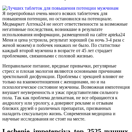
Я перепробовал очень много всяких таблеточек для
повышения потенции, но остановился на потенциале.
Медмаркет Аптека24 не несет ответственности за возможные
негативные последствия, возникшие в результате
использования информации, размещенной на сайте apteka24
Меня и цена устроила, результат хороший (за ночь 3-4 раза с
женой можем) и побочек никаких не было. По статистике
каждый второй мужчина в возрасте от 45 лет страдает
проблемами, связанными с половой жизнью.
Неправильное питание, вредные привычки, регулярные
стресс и плохая экология являются основными причинами
эректильной дисфункции. Проблемы с эрекцией влияют не
только на взаимоотношения с женщинами, но и на
психологическое состояние мужчины. Возможная импотенция
внушает неуверенность и ужас представителям сильного
пола. Так как проблема деликатная, не все обращаются к
андрологу или урологу, а доверяют рекламе и отзывам
близких друзей о различных препаратах, призванных
наладить сексуальную жизнь. Современная медицина и
научные исследования не стоят на месте.
Lechenie_impotenciya_top_2525 лучших