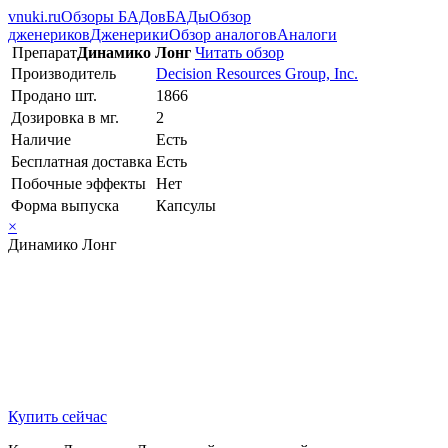
vnuki.ru
Обзоры БАДов
БАДы
Обзор
дженериков
Дженерики
Обзор аналогов
Аналоги
Препарат
Динамико Лонг
Читать обзор
Производитель
Decision Resources Group, Inc.
Продано шт.
1866
Дозировка в мг.
2
Наличие
Есть
Бесплатная доставка
Есть
Побочные эффекты
Нет
Форма выпуска
Капсулы
×
Динамико Лонг
Купить сейчас