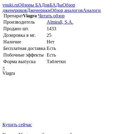
vnuki.ru
Обзоры БАДов
БАДы
Обзор
дженериков
Дженерики
Обзор аналогов
Аналоги
Препарат
Viagra
Читать обзор
Производитель
Almirall, S.A.
Продано шт.
1433
Дозировка в мг.
25
Наличие
Нет
Бесплатная доставка
Есть
Побочные эффекты
Есть
Форма выпуска
Таблетки
×
Viagra
Купить сейчас