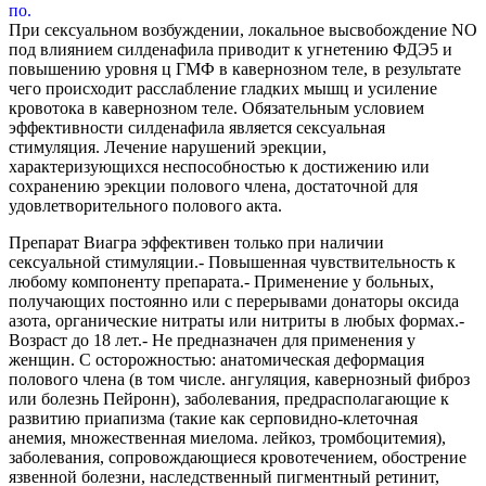
При сексуальном возбуждении, локальное высвобождение NO
под влиянием силденафила приводит к угнетению ФДЭ5 и
повышению уровня ц ГМФ в кавернозном теле, в результате
чего происходит расслабление гладких мышц и усиление
кровотока в кавернозном теле. Обязательным условием
эффективности силденафила является сексуальная
стимуляция. Лечение нарушений эрекции,
характеризующихся неспособностью к достижению или
сохранению эрекции полового члена, достаточной для
удовлетворительного полового акта.
Препарат Виагра эффективен только при наличии
сексуальной стимуляции.- Повышенная чувствительность к
любому компоненту препарата.- Применение у больных,
получающих постоянно или с перерывами донаторы оксида
азота, органические нитраты или нитриты в любых формах.-
Возраст до 18 лет.- Не предназначен для применения у
женщин. С осторожностью: анатомическая деформация
полового члена (в том числе. ангуляция, кавернозный фиброз
или болезнь Пейронн), заболевания, предрасполагающие к
развитию приапизма (такие как серповидно-клеточная
анемия, множественная миелома. лейкоз, тромбоцитемия),
заболевания, сопровождающиеся кровотечением, обострение
язвенной болезни, наследственный пигментный ретинит,