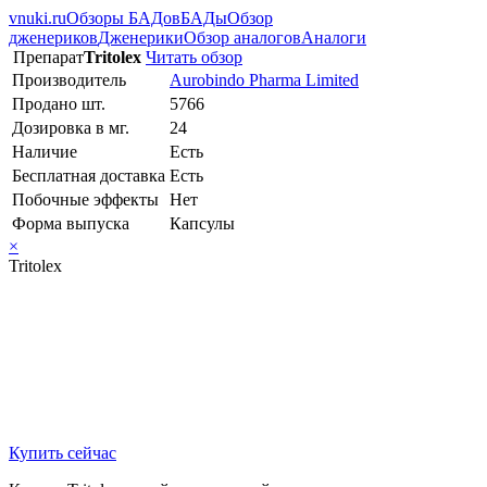
vnuki.ru
Обзоры БАДов
БАДы
Обзор
дженериков
Дженерики
Обзор аналогов
Аналоги
Препарат
Tritolex
Читать обзор
Производитель
Aurobindo Pharma Limited
Продано шт.
5766
Дозировка в мг.
24
Наличие
Есть
Бесплатная доставка
Есть
Побочные эффекты
Нет
Форма выпуска
Капсулы
×
Tritolex
Купить сейчас