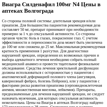
Виагра Силденафил 100мг N4 Цены в
аптеках Волгограда
Со стороны половой системы: длительная эрекция и/или
приапизм. Для большинства пациентов рекомендуемая доза
составляет 50 мг, препарат принимают при необходимости
примерно за 1 ч до сексуальной активности. Со стороны
органов чувств: боль в глазах, покраснение глаз. С учетом
эффективности и переносимости доза может быть увеличена
до 100 мг или снижена до 25 мг. Максимальная рекомендуемая
кратность применения 1 раз/сутки. Для диагностики
нарушений эрекции, определения их возможных причин и
выбора адекватного лечения необходимо собрать полный
медицинский анамнез и провести тщательное физикальное
обследование. Средства лечения эректильной дисфункции
должны использоваться с осторожностью у пациентов с
анатомической деформацией полового члена (ангуляция,
кавернозный фиброз, болезнь Пейрони), или у пациентов с
факторами риска развития приапизма (серповидноклеточная
анемия, множественная миелома, лейкемия). Препараты,
предназначенные для лечения нарушений эрекции, не следует
назначать мужчинам, для которых сексуальная активность
нежелательна. Цены на Виагра в аптеках Волгоград: найдено
173 предложения и 28 аптек. Сравнение цен и наличие