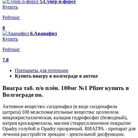
5.Супер п-форсе
Купить
Рейтинг
8
6.Аванафил
Купить
Рейтинг
7.8
Препараты для потенции
Купить виагру в волгограде в аптеке
Виагра таб. п/о плён. 100мг №1 Pfizer купить в
Волгограде по.
Активное вещество: силденафил (в виде силденафила
цитрата) 100 мг,вспомагательные вещества: целлюлоза
микрокристаллическая, кальция гидрофосфат (безводный),
натрия кроскармеллоза, магния стеарат,пленочное покрытие
Opadry голубой и Opadry прозрачный. ВИАГРА - препарат для
лечения расстройств эрекции - эректильной дисфункции.