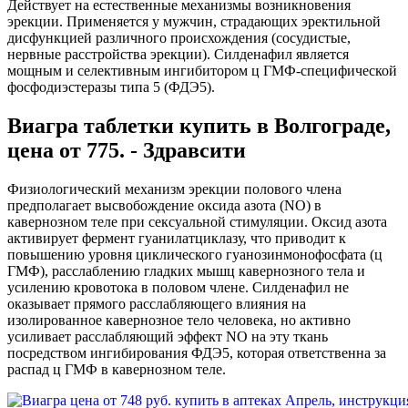
Действует на естественные механизмы возникновения
эрекции. Применяется у мужчин, страдающих эректильной
дисфункцией различного происхождения (сосудистые,
нервные расстройства эрекции). Силденафил является
мощным и селективным ингибитором ц ГМФ-специфической
фосфодиэстеразы типа 5 (ФДЭ5).
Виагра таблетки купить в Волгограде,
цена от 775. - Здравсити
Физиологический механизм эрекции полового члена
предполагает высвобождение оксида азота (NO) в
кавернозном теле при сексуальной стимуляции. Оксид азота
активирует фермент гуанилатциклазу, что приводит к
повышению уровня циклического гуанозинмонофосфата (ц
ГМФ), расслаблению гладких мышц кавернозного тела и
усилению кровотока в половом члене. Силденафил не
оказывает прямого расслабляющего влияния на
изолированное кавернозное тело человека, но активно
усиливает расслабляющий эффект NO на эту ткань
посредством ингибирования ФДЭ5, которая ответственна за
распад ц ГМФ в кавернозном теле.