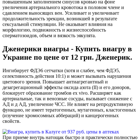
повышенным заполнением синусов кровью на фоне
увеличения артериального кровотока в половом члене и
сдавлением выносящих вен. Усиливает и увеличивает
продолжительность эрекции, возникшей в результате
сексуальной стимуляции. Не оказывает влияния на
морфологию, подвижность и жизнеспособность
сперматозоидов, объем и вязкость эякулята.
Дженерики виагры - Купить виагру в
Украине по цене от 12 грн. Дженерик.
Ингибирует ФДЭ6 сетчатки (хотя и слабее, чем ФДЭ5,
селективность действия 10:1) и может вызывать нарушения
цветового зрения. Повышает антиагрегантный и
дезагрегационный эффекты оксида азота (II) и его доноров,
блокирует образование тромбов ex vivo. Расширяет как
артериальные, так и венозные сосуды, вызывает снижение с
АД и д АД, увеличение ЧСС. Не влияет на репродуктивную
функцию, не имеет тератогенных, мутагенных, кластогенных
(изучение хромосомных аббераций) и канцерогенных
свойств.
При приеме внутрь натощак быстро и практически полностью