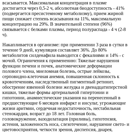
всасывается. Максимальная концентрация в плазме
достигается через 0,5-2 ч, абсолютная биодоступность - 41%
(подвергается пресистемному метаболизму), прием жирной
пищи снижает степень всасывания на 11%, максимальную
концентрацию на 29%. В значительной степени (96%)
связывается с белками плазмы, период полураспада - 4 ч (2-8
ч).
Накапливается в организме: при применении 3 раза в сутки в
течение 9 дней, кумуляция составляет 36%. До 80%
метаболитов силденафила выводится с фекалиями и 14% - с
мочой. Ограничения к применению: Тяжелые нарушения
функции печени и почек, анатомические деформации
полового члена, миеломная болезнь, острые лейкозы,
серповидно-клеточная анемия, повышенная склонность к
кровотечениям, наследственный пигментный ретинит,
обострение язвенной болезни желудка и двенадцатиперстной
кишки, тяжелые формы артериальной гипертонии и
гипотонии, анамнестические указания на перенесенный в
предшествующие 6 месяцев инфаркт и инсульт, угрожающие
жизни аритмии, сердечная недостаточность, нестабильная
стенокардия, возраст до 18 лет. Головная боль,
головокружение, вазодилатация (приливы), гипотензия,
астения, заложенность носа, слезотечение, нарушение свето- и
цветовосприятия, четкости зрения, диспепсия, диарея,