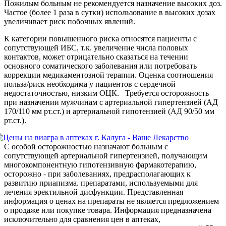
Пожилым больным не рекомендуется назначение высоких доз.
Частое (более 1 раза в сутки) использование в высоких дозах
увеличивает риск побочных явлений.
К категории повышенного риска относятся пациенты с
сопутствующей ИБС, т.к. увеличение числа половых
контактов, может отрицательно сказаться на течении
основного соматического заболевания или потребовать
коррекции медикаментозной терапии. Оценка соотношения
польза/риск необходима у пациентов с сердечной
недостаточностью, низким ОЦК. Требуется осторожность
при назначении мужчинам с артериальной гипертензией (АД
170/110 мм рт.ст.) и артериальной гипотензией (АД 90/50 мм
рт.ст.).
С особой осторожностью назначают больным с
сопутствующей артериальной гипертензией, получающим
многокомпонентную гипотензивную фармакотерапию,
осторожно - при заболеваниях, предрасполагающих к
развитию приапизма. препаратами, используемыми для
лечения эректильной дисфункции. Представленная
информация о ценах на препараты не является предложением
о продаже или покупке товара. Информация предназначена
исключительно для сравнения цен в аптеках,