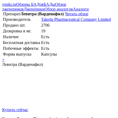
vnuki.ru
Обзоры БАДов
БАДы
Обзор
дженериков
Дженерики
Обзор аналогов
Аналоги
Препарат
Левитра (Варденафил)
Читать обзор
Производитель
Takeda Pharmaceutical Company Limited
Продано шт.
2706
Дозировка в мг.
19
Наличие
Есть
Бесплатная доставка
Есть
Побочные эффекты
Есть
Форма выпуска
Капсулы
×
Левитра (Варденафил)
Купить сейчас