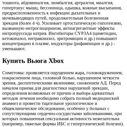
тошнота, абдоминалгия, люмбалгия, артралгия, миалгия,
гипертонус мышц, бессонница, одышка, кожные высыпания,
предрасположенность к инфекции дыхательных и
мочевыводящих путей, продолжительная болезненная
эрекция (более 4 ч). Усиливает ортостатическую гипотензию,
вызванную нитроглицерином, антиагрегантные эффекты
нитропруссида натрия. Ингибиторы CYР3А4 (циметидин,
кетоконазол, интраконазол, эритромицин и др.) повышают
концентрацию в плазме, индукторы (рифампицин и др.) -
уменьшают.
Купить Вьюга Xbox
Симптомы: проявляется ощущением жара, головокружением,
покраснением лица, головной болью, нарушением четкости
зрения, диспептическими явлениями, снижением АД. Перед
началом приема для диагностики нарушений эрекции,
определения возможных ее причин и выбора адекватных
методов лечения необходимо собрать полный медицинский
анамнез и провести тщательное урологическое и
общеклиническое обследование, особенно у больных с
сопутствующими сердечно-сосудистыми заболеваниями, при
которых повышенная сексуальная активность нежелательна
(например, тяжелые формы ИБС и гипертонической болезни).