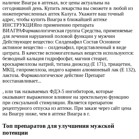
наличие Виагра в аптеках, все цены актуальны на
сегодняшний день. Купить лекарства вы сможете в любой из
нижеперечисленных аптек Калуга. Укажите ваш точный
адрес, чтобы купить Виагра в ближайшей аптеке
ИНСТРУКЦИЯпо применению препарата
ВИАГРАФармакологическая группа Средства, применяемые
для лечения нарушений половой функции у мужчин
Действующее вещество: Силденафил Состав Основное
активное вещество – силденафил, представленный в виде
цитрата. В качестве вспомогательных веществ используются:
безводный кальция гидрофосфат, магния стеарат,
кроскармеллозы натрий, титана диоксид (E 171), триацетин,
МКЦ, гипромеллоза, индиго кармин алюминевый лак (E 132),
лактоза. Фармакологическое действие Препарат
восстанавливает...
, или так называемых ФДЭ-5 ингибиторов, которые
оказывают выраженное влияние на эректильную функцию
при сексуальной стимуляции. Является препаратом
рецептурного отпуска из аптеки. При заказе через сайт цена
на Виагру ниже, чем в аптеке Виагра в г.
Топ препаратов для улучшения мужской
потенции