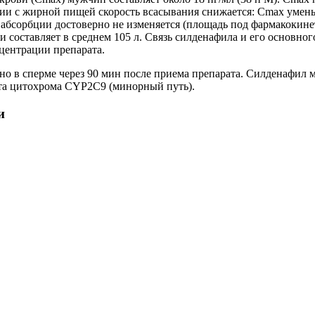
ании с жирной пищей скорость всасывания снижается: Сmax умен
ь абсорбции достоверно не изменяется (площадь под фармакокин
и составляет в среднем 105 л. Связь силденафила и его основн
нцентрации препарата.
но в сперме через 90 мин после приема препарата. Силденафил 
та цитохрома СYР2С9 (минорный путь).
и