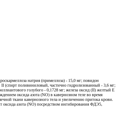
роскармеллоза натрия (примеллоза) - 15,0 мг; повидон
 II (спирт поливиниловый, частично гидролизованный - 3,6 мг;
риллиантового голубого - 0,1728 мг; железа оксид (II) желтый Е
бождением оксида азота (NO) в кавернозном теле во время
ечной ткани кавернозного тела и увеличению притока крови.
кт оксида азота (NO) посредством ингибирования ФДЭ5,