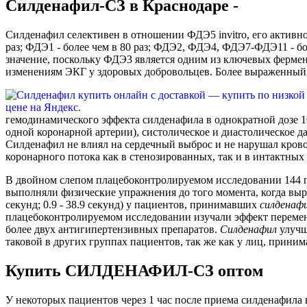
Силденафил-СЗ в Краснодаре -
Силденафил селективен в отношении ФДЭ5 invitro, его активн
раз; ФДЭ1 - более чем в 80 раз; ФДЭ2, ФДЭ4, ФДЭ7-ФДЭ11 - б
значение, поскольку ФДЭ3 является одним из ключевых фермен
изменениям ЭКГ у здоровых добровольцев. Более выраженный,
гемодинамического эффекта силденафила в однократной дозе 10
одной коронарной артерии), систолическое и диастолическое да
Силденафил не влиял на сердечный выброс и не нарушал крово
коронарного потока как в стенозированных, так и в интактных
В двойном слепом плацебоконтролируемом исследовании 144 п
выполняли физические упражнения до того момента, когда вы
секунд; 0.9 - 38.9 секунд) у пациентов, принимавших
силденаф
плацебоконтролируемом исследовании изучали эффект переме
более двух антигипертензивных препаратов.
Силденафил
улучш
таковой в других группах пациентов, так же как у лиц, прин
Купить СИЛДЕНАФИЛ-СЗ оптом
У некоторых пациентов через 1 час после приема силденафила