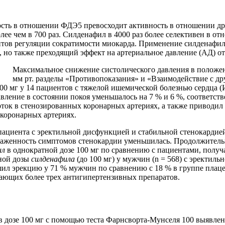
ость в отношении ФДЭ5 превосходит активность в отношении др
олее чем в 700 раз. Силденафил в 4000 раз более селективен в
тов регуляции сократимости миокарда. Применение силденафила
 но также преходящий эффект на артериальное давление (АД) от
Максимальное снижение систолического давления в положени
мм рт. разделы «Противопоказания» и «Взаимодействие с д
0 мг у 14 пациентов с тяжелой ишемической болезнью сердца (И
вление в состоянии покоя уменьшалось на 7 % и 6 %, соответств
ток в стенозированных коронарных артериях, а также приводил
 коронарных артериях.
ациента с эректильной дисфункцией и стабильной стенокардие
раженность симптомов стенокардии уменьшилась. Продолжитель
ил
в однократной дозе 100 мг по сравнению с пациентами, пол
ной дозы
силденафила
(до 100 мг) у мужчин (n = 568) с эректи
ил эрекцию у 71 % мужчин по сравнению с 18 % в группе плаце
имающих более трех антигипертензивных препаратов.
 в дозе 100 мг с помощью теста Фарнсворта-Мунселя 100 выявлен