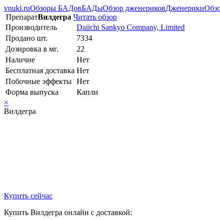
vnuki.ru
Обзоры БАДов
БАДы
Обзор дженериков
Дженерики
Обзо
Препарат
Вилдегра
Читать обзор
Производитель
Daiichi Sankyo Company, Limited
Продано шт.
7334
Дозировка в мг.
22
Наличие
Нет
Бесплатная доставка
Нет
Побочные эффекты
Нет
Форма выпуска
Капли
×
Вилдегра
Купить сейчас
Купить Вилдегра онлайн с доставкой: