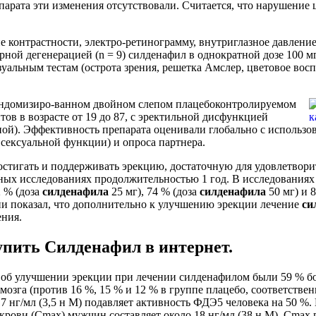
препарата эти изменения отсутствовали. Считается, что нарушени
е контрастности, электро-ретинограмму, внутриглазное давлени
рной дегенерацией (n = 9) силденафил в однократной дозе 100
альным тестам (острота зрения, решетка Амслер, цветовое вос
рандомизиро-ванном двойном слепом плацебоконтролируемом
ов в возрасте от 19 до 87, с эректильной дисфункцией
ной). Эффективность препарата оценивали глобально с использ
сексуальной функции) и опроса партнера.
достигать и поддерживать эрекцию, достаточную для удовлетвори
ных исследованиях продолжительностью 1 год. В исследования
2 % (доза
силденафила
25 мг), 74 % (доза
силденафила
50 мг) и 
и показал, что дополнительно к улучшению эрекции лечение
си
ения.
упить Силденафил в интернет.
об улучшении эрекции при лечении силденафилом были 59 % бо
зга (против 16 %, 15 % и 12 % в группе плацебо, соответствен
1,7 нг/мл (3,5 н М) подавляет активность ФДЭ5 человека на 50 %
рови (Сmax) мужчин составляет около 18 нг/мл (38 н М). Сmax 