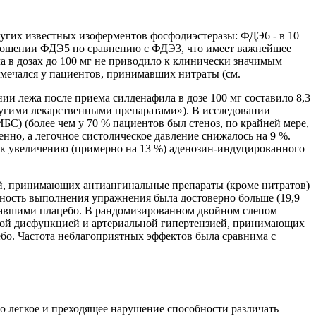
угих известных изоферментов фосфодиэстеразы: ФДЭ6 - в 10
 отношении ФДЭ5 по сравнению с ФДЭ3, что имеет важнейшее
 в дозах до 100 мг не приводило к клинически значимым
мечался у пациентов, принимавших нитраты (см.
и лежа после приема силденафила в дозе 100 мг составило 8,3
ругими лекарственными препаратами»). В исследовании
БС) (более чем у 70 % пациентов был стеноз, по крайней мере,
енно, а легочное систолическое давление снижалось на 9 %.
 к увеличению (примерно на 13 %) аденозин-индуцированного
й, принимающих антиангинальные препараты (кроме нитратов)
ность выполнения упражнения была достоверно больше (19,9
учавшими плацебо. В рандомизированном двойном слепом
льной дисфункцией и артериальной гипертензией, принимающих
бо. Частота неблагоприятных эффектов была сравнима с
о легкое и преходящее нарушение способности различать