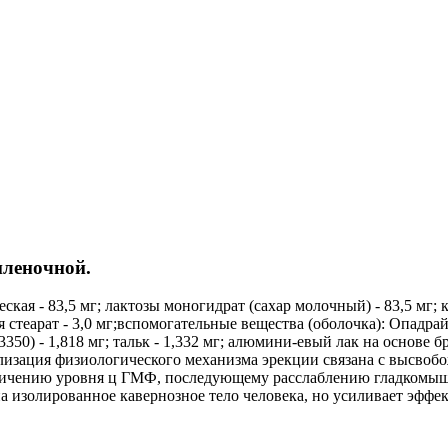
пленочной.
кая - 83,5 мг; лактозы моногидрат (сахар молочный) - 83,5 мг; к
стеарат - 3,0 мг;вспомогательные вещества (оболочка): Опадрай
350) - 1,818 мг; тальк - 1,332 мг; алюмини-евый лак на основе б
 Реализация физиологического механизма эрекции связана с высво
величению уровня ц ГМФ, последующему расслаблению гладкомыш
а изолированное кавернозное тело человека, но усиливает эффе