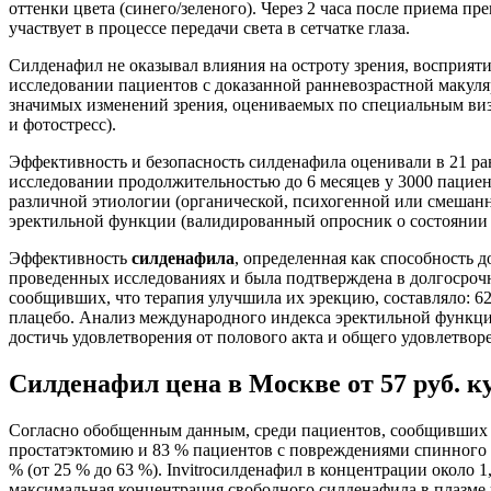
оттенки цвета (синего/зеленого). Через 2 часа после приема 
участвует в процессе передачи света в сетчатке глаза.
Силденафил не оказывал влияния на остроту зрения, восприяти
исследовании пациентов с доказанной ранневозрастной макуля
значимых изменений зрения, оцениваемых по специальным визу
и фотостресс).
Эффективность и безопасность силденафила оценивали в 21 
исследовании продолжительностью до 6 месяцев у 3000 пациент
различной этиологии (органической, психогенной или смешан
эректильной функции (валидированный опросник о состоянии 
Эффективность
силденафила
, определенная как способность 
проведенных исследованиях и была подтверждена в долгосроч
сообщивших, что терапия улучшила их эрекцию, составляло: 6
плацебо. Анализ международного индекса эректильной функци
достичь удовлетворения от полового акта и общего удовлетвор
Силденафил цена в Москве от 57 руб. к
Согласно обобщенным данным, среди пациентов, сообщивших 
простатэктомию и 83 % пациентов с повреждениями спинного мо
% (от 25 % до 63 %). Invitroсилденафил в концентрации около 
максимальная концентрация свободного силденафила в плазме к