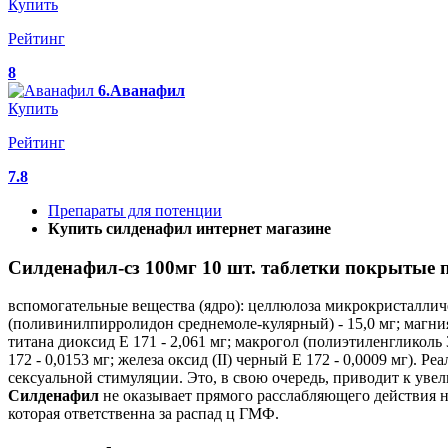
Купить
Рейтинг
8
6.Аванафил
Купить
Рейтинг
7.8
Препараты для потенции
Купить силденафил интернет магазине
Силденафил-сз 100мг 10 шт. таблетки покрытые 
вспомогательные вещества (ядро): целлюлоза микрокристалличес
(поливинилпирролидон среднемоле-кулярный) - 15,0 мг; магния 
титана диоксид Е 171 - 2,061 мг; макрогол (полиэтиленгликоль 3
172 - 0,0153 мг; железа оксид (II) черный Е 172 - 0,0009 мг).
сексуальной стимуляции. Это, в свою очередь, приводит к у
Силденафил
не оказывает прямого расслабляющего действия н
которая ответственна за распад ц ГМФ.