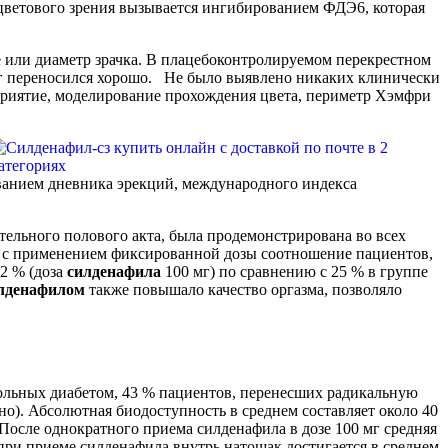
е цветового зрения вызывается ингибированием ФДЭ6, которая
е или диаметр зрачка. В плацебоконтролируемом перекрестном
 мг переносился хорошо. Не было выявлено никаких клинически
приятие, моделирование прохождения цвета, периметр Хэмфри
ованием дневника эрекций, международного индекса
тельного полового акта, была продемонстрирована во всех
х с применением фиксированной дозы соотношение пациентов,
82 % (доза
силденафила
100 мг) по сравнению с 25 % в группе
лденафилом
также повышало качество оргазма, позволяло
льных диабетом, 43 % пациентов, перенесших радикальную
но). Абсолютная биодоступность в среднем составляет около 40
. После однократного приема силденафила в дозе 100 мг средняя
при приеме силденафила внутрь натощак достигается в среднем