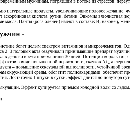
современным мужчинам, погрязшим в потоке из стрессов, переу
о натуральные продукты, увеличивающие половое желание, чув
т аскорбиновая кислота, рутин, бетаин. Эвкомия вязолистная (
 масла. Панты (рога оленей) имеют в составе: И, наконец, жен
ужчин -
оистине богат целым спектром витаминов и микроэлементов. Одн
а 2 -3 половых акта озвучивали принимавшие препарат мужчины
ул в день во время приема пищи 30 дней. Потенции король тигр
эффектов в виде повышенной нервозности, скачков АД, аллергич
одукта – повышение сексуальной выносливости, устойчивой эр
рам окружающей среды, обогатит полисахаридами, обеспечит п
ития. Достаточно 1 штуки в сутки, эффект длится до полутора сут
эякуляции. Эффект купируется приемом холодной воды со льдом,
и