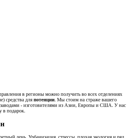
правления в регионы можно получить во всех отделениях
е) средства для
потенции
. Мы стоим на страже вашего
 заводами - изготовителями из Азии, Европы и США. У нас
у в подарок.
ин
етный день. Урбанизация, стрессы, плохая экология и ряд