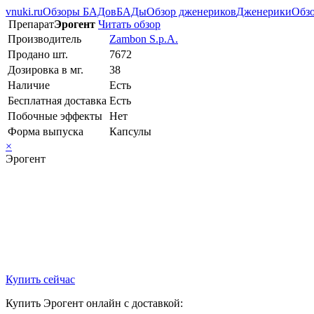
vnuki.ru
Обзоры БАДов
БАДы
Обзор дженериков
Дженерики
Обзо
Препарат
Эрогент
Читать обзор
Производитель
Zambon S.p.A.
Продано шт.
7672
Дозировка в мг.
38
Наличие
Есть
Бесплатная доставка
Есть
Побочные эффекты
Нет
Форма выпуска
Капсулы
×
Эрогент
Купить сейчас
Купить Эрогент онлайн с доставкой: