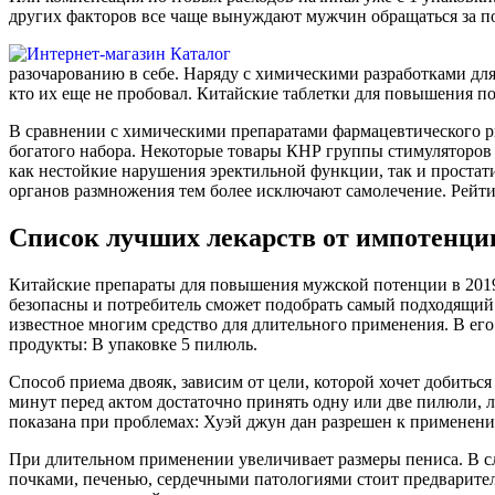
других факторов все чаще вынуждают мужчин обращаться за п
разочарованию в себе. Наряду с химическими разработками д
кто их еще не пробовал. Китайские таблетки для повышения 
В сравнении с химическими препаратами фармацевтического ры
богатого набора. Некоторые товары КНР группы стимуляторо
как нестойкие нарушения эректильной функции, так и простати
органов размножения тем более исключают самолечение. Рейти
Список лучших лекарств от импотенции у
Китайские препараты для повышения мужской потенции в 2019
безопасны и потребитель сможет подобрать самый подходящий 
известное многим средство для длительного применения. В его
продукты: В упаковке 5 пилюль.
Способ приема двояк, зависим от цели, которой хочет добиться
минут перед актом достаточно принять одну или две пилюли, л
показана при проблемах: Хуэй джун дан разрешен к применени
При длительном применении увеличивает размеры пениса. В с
почками, печенью, сердечными патологиями стоит предварител