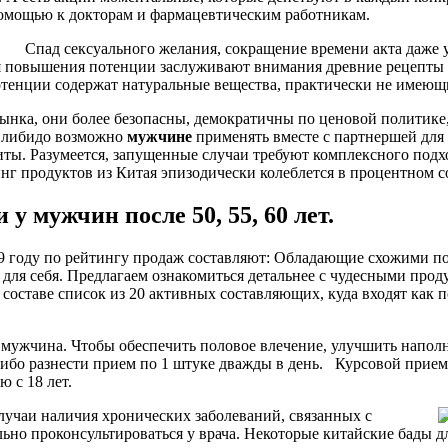
омощью к докторам и фармацевтическим работникам.
Спад сексуального желания, сокращение времени акта даже 
ля повышения потенции заслуживают внимания древние рецепты 
потенции содержат натуральные вещества, практически не имею
нка, они более безопасны, демократичны по ценовой политике, 
в либидо возможно
мужчине
применять вместе с партнершей для
ты. Разумеется, запущенные случаи требуют комплексного подхо
нг продуктов из Китая эпизодически колеблется в процентном 
 мужчин после 50, 55, 60 лет.
 году по рейтингу продаж составляют: Обладающие схожими пок
для себя. Предлагаем ознакомиться детальнее с чудесными прод
 составе список из 20 активных составляющих, куда входят как
 мужчина. Чтобы обеспечить половое влечение, улучшить наполне
ибо разнести прием по 1 штуке дважды в день. Курсовой прием –
ю с 18 лет.
лучаи наличия хронических заболеваний, связанных с
ьно проконсультироваться у врача. Некоторые китайские бады 