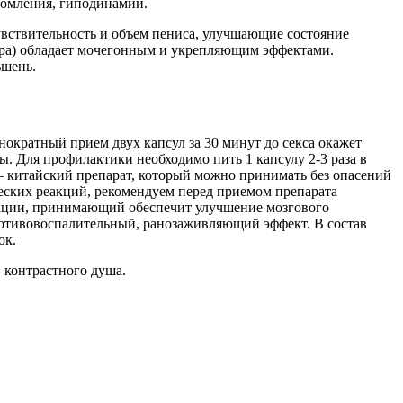
томления, гиподинамии.
ствительность и объем пениса, улучшающие состояние
кора) обладает мочегонным и укрепляющим эффектами.
ьшень.
ократный прием двух капсул за 30 минут до секса окажет
. Для профилактики необходимо пить 1 капсулу 2-3 раза в
 – китайский препарат, который можно принимать без опасений
еских реакций, рекомендуем перед приемом препарата
екции, принимающий обеспечит улучшение мозгового
ротивовоспалительный, ранозаживляющий эффект. В состав
ок.
 контрастного душа.