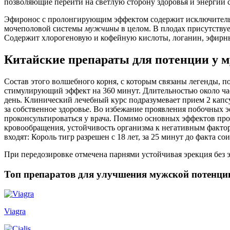
позволяющие перейти на светлую сторону здоровья и энергии 
Эфиронос с пролонгирующим эффектом содержит исключительн
мочеполовой системы
мужчины
в целом. В плодах присутствуе
Содержит хлорогеновую и кофейную кислоты, логанин, эфирные
Китайские препараты для потенции у м
Состав этого волшебного корня, с которым связаны легенды, п
стимулирующий эффект на 360 минут. Длительностью около час
день. Клинический лечебный курс подразумевает прием 2 капс
за собственное здоровье. Во избежание проявления побочных 
проконсультироваться у врача. Помимо основных эффектов пр
кровообращения, устойчивость организма к негативным факто
входят: Король тигр разрешен с 18 лет, за 25 минут до факта со
При передозировке отмечена парнями устойчивая эрекция без 
Топ препаратов для улучшения мужской потенци
Viagra