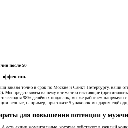
чин после 50
 эффектов.
и заказы точно в срок по Москве и Санкт-Петербургу, наши от
.00). Мы представляем вашему вниманию настоящие (оригинальны
ете сегодня 98% дешёвых подделок, мы же работаем напрямую с
кции вечные, например, при заказе 5 упаковок мы дарим ещё одн
епараты для повышения потенции у мужч
 А есть акции моментальные, которые действуют в каждый конкр