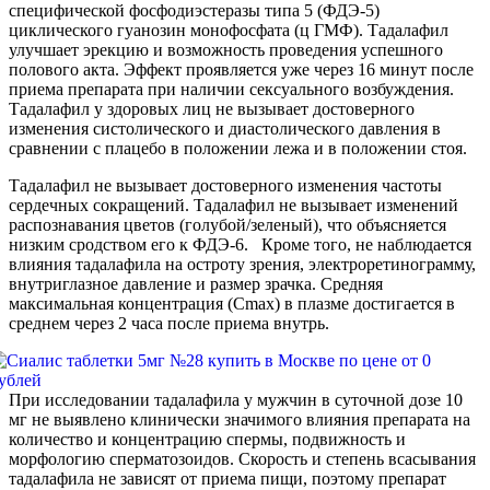
специфической фосфодиэстеразы типа 5 (ФДЭ-5)
циклического гуанозин монофосфата (ц ГМФ). Тадалафил
улучшает эрекцию и возможность проведения успешного
полового акта. Эффект проявляется уже через 16 минут после
приема препарата при наличии сексуального возбуждения.
Тадалафил у здоровых лиц не вызывает достоверного
изменения систолического и диастолического давления в
сравнении с плацебо в положении лежа и в положении стоя.
Тадалафил не вызывает достоверного изменения частоты
сердечных сокращений. Тадалафил не вызывает изменений
распознавания цветов (голубой/зеленый), что объясняется
низким сродством его к ФДЭ-6. Кроме того, не наблюдается
влияния тадалафила на остроту зрения, электроретинограмму,
внутриглазное давление и размер зрачка. Средняя
максимальная концентрация (Сmax) в плазме достигается в
среднем через 2 часа после приема внутрь.
При исследовании тадалафила у мужчин в суточной дозе 10
мг не выявлено клинически значимого влияния препарата на
количество и концентрацию спермы, подвижность и
морфологию сперматозоидов. Скорость и степень всасывания
тадалафила не зависят от приема пищи, поэтому препарат