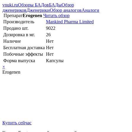
vnuki.ru
Обзоры БАДов
БАДы
Обзор
дженериков
Дженерики
Обзор аналогов
Аналоги
Препарат
Erogenen
Читать обзор
Производитель
Mankind Pharma Limited
Продано шт.
9022
Дозировка в мг.
26
Наличие
Нет
Бесплатная доставка
Нет
Побочные эффекты
Нет
Форма выпуска
Капсулы
×
Erogenen
Купить сейчас