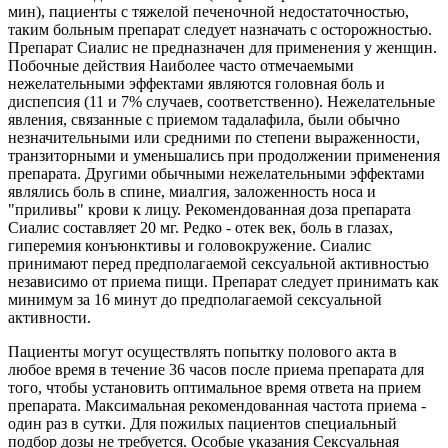
мин), пациенты с тяжелой печеночной недостаточностью,
таким больным препарат следует назначать с осторожностью.
Препарат Сиалис не предназначен для применения у женщин.
Побочные действия Наиболее часто отмечаемыми
нежелательными эффектами являются головная боль и
диспепсия (11 и 7% случаев, соответственно). Нежелательные
явления, связанные с приемом тадалафила, были обычно
незначительными или средними по степени выраженности,
транзиторными и уменьшались при продолжении применения
препарата. Другими обычными нежелательными эффектами
являлись боль в спине, миалгия, заложенность носа и
"приливы" крови к лицу. Рекомендованная доза препарата
Сиалис составляет 20 мг. Редко - отек век, боль в глазах,
гиперемия конъюнктивы и головокружение. Сиалис
принимают перед предполагаемой сексуальной активностью
независимо от приема пищи. Препарат следует принимать как
минимум за 16 минут до предполагаемой сексуальной
активности.
Пациенты могут осуществлять попытку полового акта в
любое время в течение 36 часов после приема препарата для
того, чтобы установить оптимальное время ответа на прием
препарата. Максимальная рекомендованная частота приема -
один раз в сутки. Для пожилых пациентов специальный
подбор дозы не требуется. Особые указания Сексуальная