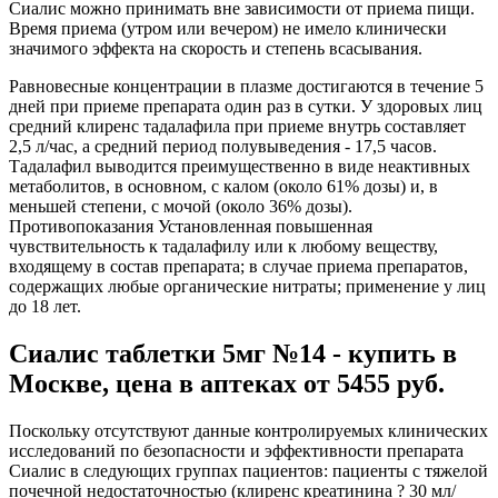
Сиалис можно принимать вне зависимости от приема пищи.
Время приема (утром или вечером) не имело клинически
значимого эффекта на скорость и степень всасывания.
Равновесные концентрации в плазме достигаются в течение 5
дней при приеме препарата один раз в сутки. У здоровых лиц
средний клиренс тадалафила при приеме внутрь составляет
2,5 л/час, а средний период полувыведения - 17,5 часов.
Тадалафил выводится преимущественно в виде неактивных
метаболитов, в основном, с калом (около 61% дозы) и, в
меньшей степени, с мочой (около 36% дозы).
Противопоказания Установленная повышенная
чувствительность к тадалафилу или к любому веществу,
входящему в состав препарата; в случае приема препаратов,
содержащих любые органические нитраты; применение у лиц
до 18 лет.
Сиалис таблетки 5мг №14 - купить в
Москве, цена в аптеках от 5455 руб.
Поскольку отсутствуют данные контролируемых клинических
исследований по безопасности и эффективности препарата
Сиалис в следующих группах пациентов: пациенты с тяжелой
почечной недостаточностью (клиренс креатинина ? 30 мл/