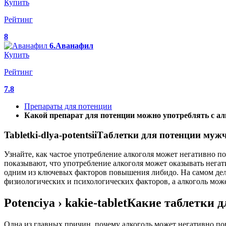
Купить
Рейтинг
8
6.Аванафил
Купить
Рейтинг
7.8
Препараты для потенции
Какой препарат для потенции можно употреблять с а
Tabletki-dlya-potentsiiТаблетки для потенции му
Узнайте, как частое употребление алкоголя может негативно 
показывают, что употребление алкоголя может оказывать нега
одним из ключевых факторов повышения либидо. На самом деле
физиологических и психологических факторов, а алкоголь мож
Potenciya › kakie-tabletКакие таблетк
Одна из главных причин, почему алкоголь может негативно по