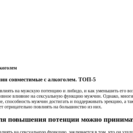
лкоголем
жчин совместимые с алкоголем. ТОП-5
повлиять на мужскую потенцию и либидо, и как уменьшить его в
тивное влияние на сексуальную функцию мужчин. Однако, многие
, способность мужчин достигать и поддерживать эрекцию, а так
ет отрицательно повлиять на большинство из них.
и для повышения потенции можно принима
влиять на сексуальную функцию, заключается в том, что он уху