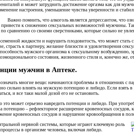
 гениталий и может затруднить достижение оргазма как для мужч
изменение настроения, уменьшение чувства уверенности и стаби
Важно помнить, что алкоголь является депрессантом, что озн
т привести к снижению сексуальных возможностей мужчины. Та
по сравнению со своими сверстниками, которые сильно не увле
о семенной жидкости и нарушить плодовитость, что может стать 
е, страсть к партнеру, желание близости и удовлетворения секс
 способность мужского организма к сексуальному возбуждению, эр
оэмоционального состояния, жизненного стиля и, конечно же, о
нции мужчин в Аптеке.
означать многие вещи: начинаются проблемы в отношениях с пар
но сильно влиять на мужскую потенцию и либидо. Если взять в 
ься, и все таки малой дозой его не остановить.
, то это может серьезно навредить потенции и либидо. При упо
а потенцию – рефлекторное расширение кровеносных сосудов, к
сужение кровеносных сосудов и нарушение кровообращения в по
ентральной нервной системы, которые играют ключевую роль
 процессы в организме человека, включая либидо.