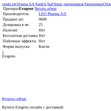
vnuki.ru
Обзоры БАДов
БАДы
Обзор дженериков
Дженерики
Обзо
Препарат
Erogeno
Читать обзор
Производитель
LEO Pharma A/S
Продано шт.
9608
Дозировка в мг.
25
Наличие
Нет
Бесплатная доставка
Нет
Побочные эффекты
Нет
Форма выпуска
Капли
×
Erogeno
Купить сейчас
Купить Erogeno онлайн с доставкой: