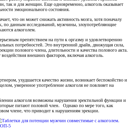
ин, так и для женщин. Еще одновременно, алкоголь оказывает
льности эмоционального состояния.
ачает, что он может снижать активность мозга, хотя поначалу
к, по данным исследований, мужчины, злоупотребляющие
каются алкоголем.
серьезным препятствием на пути к оргазму и удовлетворению
уальных потребностей. Это внутренний драйв, движущая сила,
екции полового члена, длительности и качества полового акта.
т воздействия внешних факторов, включая алкоголь.
тнером, ухудшается качество жизни, возникает беспокойство и
целом, умеренное употребление алкоголя не повлияет на
треблении алкоголя возможны нарушения эректильной функции и
оторые питают половой член. Однако по мере того, как
ловом члене, что приводит к нарушениям эрекции.