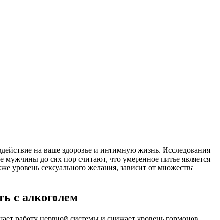
оздействие на ваше здоровье и интимную жизнь. Исследования
 мужчины до сих пор считают, что умеренное питье является
же уровень сексуального желания, зависит от множества
ть с алкоголем
дшает работу нервной системы и снижает уровень гормонов