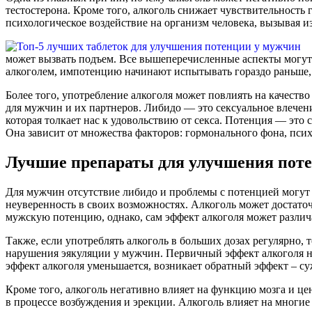
тестостерона. Кроме того, алкоголь снижает чувствительность
психологическое воздействие на организм человека, вызывая 
может вызвать подъем. Все вышеперечисленные аспекты могу
алкоголем, импотенцию начинают испытывать гораздо раньше, 
Более того, употребление алкоголя может повлиять на качеств
для мужчин и их партнеров. Либидо — это сексуальное влечени
которая толкает нас к удовольствию от секса. Потенция — это
Она зависит от множества факторов: гормонального фона, псих
Лучшие препараты для улучшения поте
Для мужчин отсутствие либидо и проблемы с потенцией могут 
неуверенность в своих возможностях. Алкоголь может достаточ
мужскую потенцию, однако, сам эффект алкоголя может различат
Также, если употреблять алкоголь в больших дозах регулярно
нарушения эякуляции у мужчин. Первичный эффект алкоголя н
эффект алкоголя уменьшается, возникает обратный эффект – 
Кроме того, алкоголь негативно влияет на функцию мозга и ц
в процессе возбуждения и эрекции. Алкоголь влияет на многие