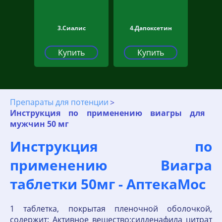
3.Сиалис
4.Дапоксетин
Купить
Купить
Препараты для потенции
Инструкция по применению виагры для
мужчин 50 мг
Инструкция по
применению Виагра
таблетки 50мг - АптекаМос
1 таблетка, покрытая пленочной оболочкой,
содержит: Активное вещество:силденафила цитрат