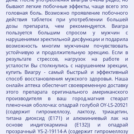
бывают легкие побочные эффекты, чаще всего это
головная боль. Возможно проявление побочного
действия таблеток при употреблении большей
дозы препарата, чем рекомендуется. Виагра
пользуется большим спросом у мужчин с
нарушениями эректильной дисфункции и подарила
возможность многим мужчинам почувствовать
устойчивую и продолжительную эрекцию. Если в
результате стрессов, нагрузок на работе и
усталости Вы столкнулись с нарушением эрекции,
купить Виагру - самый быстрый и эффективный
способ восстановления мужского здоровья. Наша
онлайн аптека обеспечит своевременную доставку
этого препарата оригинального американского
производителя в ваш город.магния стеарат
пленочная оболочка: опадрай голубой OY-LS-20921
(содержит гипромеллозу, лактозу, триацетин,
титана диоксид (Е171) и алюминиевый лак на
основе индигокармина (Е132)) и опадрай
прозрачный YS-2-19114-A (содержит гипромеллозу