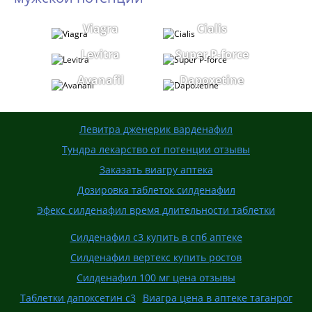
Viagra
Cialis
Levitra
Super P-force
Avanafil
Dapoxetine
Левитра дженерик варденафил
Тундра лекарство от потенции отзывы
Заказать виагру аптека
Дозировка таблеток силденафил
Эфекс силденафил время длительности таблетки
Силденафил с3 купить в спб аптеке
Силденафил вертекс купить ростов
Силденафил 100 мг цена отзывы
Таблетки дапоксетин с3
Виагра цена в аптеке таганрог