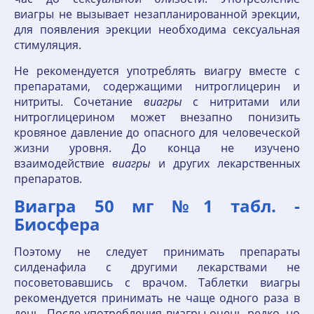
виагры не вызывает незапланированной эрекции,
для появления эрекции необходима сексуальная
стимуляция.
Не рекомендуется употреблять виагру вместе с
препаратами, содержащими нитроглицерин и
нитриты. Сочетание
виагры
с нитритами или
нитроглицерином может внезапно понизить
кровяное давление до опасного для человеческой
жизни уровня. До конца не изучено
взаимодействие
виагры
и других лекарственных
препаратов.
Виагра 50 мг №1 табл. -
Биосфера
Поэтому не следует принимать препараты
силденафила с другими лекарствами не
посоветовавшись с врачом. Таблетки виагры
рекомендуется принимать не чаще одного раза в
день. После употребления виагры очень редко, но