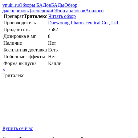
vnuki.ru
Обзоры БАДов
БАДы
Обзор
дженериков
Дженерики
Обзор аналогов
Аналоги
Препарат
Тритолекс
Читать обзор
Производитель
Daewoong Pharmaceutical Co., Ltd.
Продано шт.
7582
Дозировка в мг.
8
Наличие
Нет
Бесплатная доставка
Есть
Побочные эффекты
Нет
Форма выпуска
Капли
×
Тритолекс
Купить сейчас