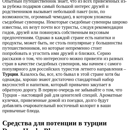
Опытный путешественник знает, что из всех привезенных из-
за рубежа подарков самый большой интерес друзей и
родственников вызывает небольшой пакет (или, по
возможности, огромный чемодан), в котором уложены
съедобные сувениры. Некоторые съедобные сувениры широко
известны, их везут почти все туристы, следуя рекомендации
гидов, друзей или повинуясь собственным вкусовым
предпочтениям. Однако в каждой стране есть напитки и
продукты, может быть, не столь популярные у большинства
путешественников, но которые непременно стоит
попробовать и угостить ими друзей и близких. Серию
рассказов о том, что интересного можно привезти из разных
стран в качестве съедобных сувениров, мы начнем с самого
популярного для российских туристов летнего направления –
Турции
. Казалось бы, все, кто бывал в этой стране хотя бы
однажды, хорошо знают достаточно стандартный набор
вкусностей и напитков, который привычно закупает в
обратную дорогу. В первую очередь не забывайте о том, что
Турция – настоящий рай для ценителей специй. Ароматные
кулечки, привезенные домой из поездки, долго будут
добавлять очаровательный восточный колорит в ваши
привычные блюда.
Средства для потенции в турции