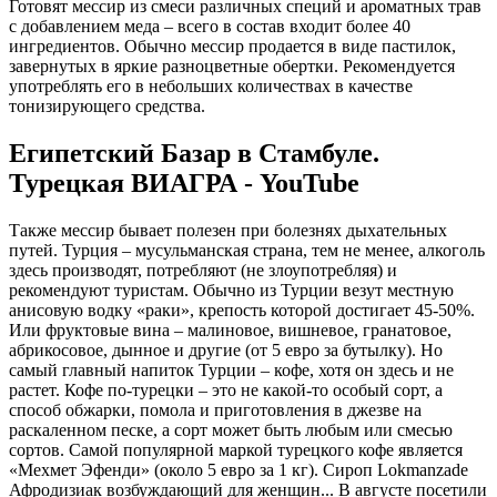
Готовят мессир из смеси различных специй и ароматных трав
с добавлением меда – всего в состав входит более 40
ингредиентов. Обычно мессир продается в виде пастилок,
завернутых в яркие разноцветные обертки. Рекомендуется
употреблять его в небольших количествах в качестве
тонизирующего средства.
Египетский Базар в Стамбуле.
Турецкая ВИАГРА - YouTube
Также мессир бывает полезен при болезнях дыхательных
путей. Турция – мусульманская страна, тем не менее, алкоголь
здесь производят, потребляют (не злоупотребляя) и
рекомендуют туристам. Обычно из Турции везут местную
анисовую водку «раки», крепость которой достигает 45-50%.
Или фруктовые вина – малиновое, вишневое, гранатовое,
абрикосовое, дынное и другие (от 5 евро за бутылку). Но
самый главный напиток Турции – кофе, хотя он здесь и не
растет. Кофе по-турецки – это не какой-то особый сорт, а
способ обжарки, помола и приготовления в джезве на
раскаленном песке, а сорт может быть любым или смесью
сортов. Самой популярной маркой турецкого кофе является
«Мехмет Эфенди» (около 5 евро за 1 кг). Сироп Lokmanzade
Афродизиак возбуждающий для женщин... В августе посетили