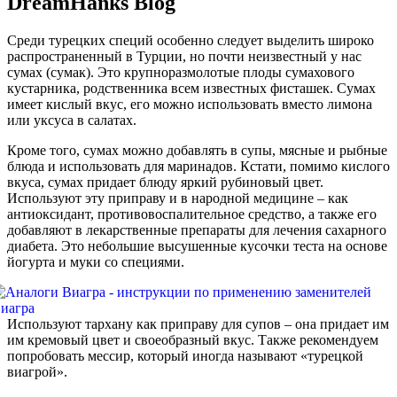
DreamHanks Blog
Среди турецких специй особенно следует выделить широко
распространенный в Турции, но почти неизвестный у нас
сумах (сумак). Это крупноразмолотые плоды сумахового
кустарника, родственника всем известных фисташек. Сумах
имеет кислый вкус, его можно использовать вместо лимона
или уксуса в салатах.
Кроме того, сумах можно добавлять в супы, мясные и рыбные
блюда и использовать для маринадов. Кстати, помимо кислого
вкуса, сумах придает блюду яркий рубиновый цвет.
Используют эту приправу и в народной медицине – как
антиоксидант, противовоспалительное средство, а также его
добавляют в лекарственные препараты для лечения сахарного
диабета. Это небольшие высушенные кусочки теста на основе
йогурта и муки со специями.
Используют тархану как приправу для супов – она придает им
им кремовый цвет и своеобразный вкус. Также рекомендуем
попробовать мессир, который иногда называют «турецкой
виагрой».