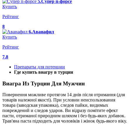
5.Супер п-форсе
Купить
Рейтинг
8
6.Аванафил
Купить
Рейтинг
7.8
Препараты для потенции
Где купить виагру в турции
Виагра Из Турции Для Мужчин
Повернення можливе протягом 14 днів після отримання (для
товарів належної якості). При условии неиспользования
товара (заводская упаковка), следов пайки, видимых
повреждений и следов ударов. Ви відразу помітите ефект
пасти, отриманої природним шляхом і без будь-яких добавок.
Трав'яна паста підходить для чоловіків і жінок будь-якого віку.