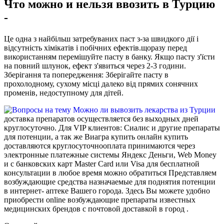
Что можно и нельзя ввозить в Турцию
-
Це одна з найбільш затребуваних паст з-за швидкого дії і
відсутність хімікатів і побічних ефектів.щоразу перед
використанням перемішуйте пасту в банку. Якщо пасту з'їсти
на повний шлунок, ефект з'явиться через 2-3 години.
Зберігання та попередження: Зберігайте пасту в
прохолодному, сухому місці далеко від прямих сонячних
променів, недоступному для дітей.
доставка препаратов осуществляется без выходных дней
круглосуточно. Для VIP клиентов: Сиалис и другие препараты
для потенции, а так же Виагра купить онлайн купить
доставляются круглосуточнооплата принимаются через
электронные платежные системы Яндекс Деньги, Web Money
и с банковских карт Master Card или Visa для бесплатной
консультации в любое время можно обратиться Представляем
возбуждающие средства назначаемые для поднятия потенции
в интернет- аптеке Вашего города. Здесь Вы можете удобно
приобрести online возбуждающие препараты известных
медицинских брендов с почтовой доставкой в город .