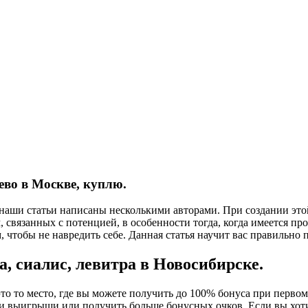
ево в Москве, куплю.
е наши статьи написаны несколькими авторами. При создании эт
, связанных с потенцией, в особенности тогда, когда имеется п
ом, чтобы не навредить себе. Данная статья научит вас правильно
, сиалис, левитра в Новосибирске.
это то место, где вы можете получить до 100% бонуса при перво
 выигрыши или получить больше бонусных очков. Если вы хотит