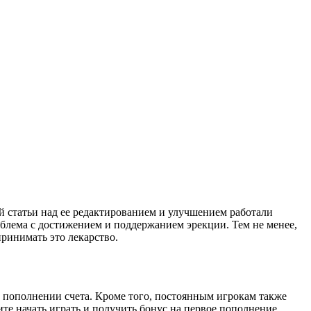
ой статьи над ее редактированием и улучшением работали
роблема с достижением и поддержанием эрекции. Тем не менее,
 принимать это лекарство.
м пополнении счета. Кроме того, постоянным игрокам также
е начать играть и получить бонус на первое пополнение