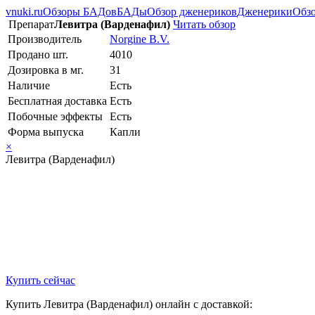
vnuki.ru
Обзоры БАДов
БАДы
Обзор дженериков
Дженерики
Обзо
Препарат
Левитра (Варденафил)
Читать обзор
Производитель
Norgine B.V.
Продано шт.
4010
Дозировка в мг.
31
Наличие
Есть
Бесплатная доставка
Есть
Побочные эффекты
Есть
Форма выпуска
Капли
×
Левитра (Варденафил)
Купить сейчас
Купить Левитра (Варденафил) онлайн с доставкой: