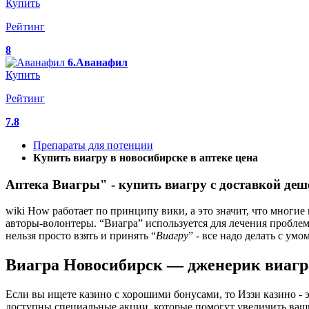
Купить
Рейтинг
8
6.Аванафил
Купить
Рейтинг
7.8
Препараты для потенции
Купить виагру в новосибирске в аптеке цена
Аптека Виагры" - купить виагру с доставкой деш
wiki How работает по принципу вики, а это значит, что многи
авторы-волонтеры. “Виагра” используется для лечения проблем
нельзя просто взять и принять “
Виагру
” - все надо делать с ум
Виагра Новосибирск — дженерик виагра
Если вы ищете казино с хорошими бонусами, то Иззи казино - 
доступны специальные акции, которые помогут увеличить ваши