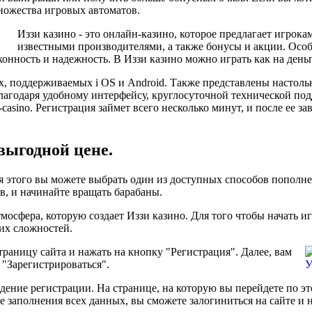
множества игровых автоматов.
Иззи казино - это онлайн-казино, которое предлагает игрок
известными производителями, а также бонусы и акции. Особе
онность и надежность. В Иззи казино можно играть как на деньг
х, поддерживаемых i OS и Android. Также представлены настольн
лагодаря удобному интерфейсу, круглосуточной технической под
zi-casino. Регистрация займет всего несколько минут, и после е
выгодной цене.
 этого вы можете выбрать один из доступных способов пополнен
в, и начинайте вращать барабаны.
осфера, которую создает Иззи казино. Для того чтобы начать иг
ких сложностей.
траницу сайта и нажать на кнопку "Регистрация". Далее, вам
 "Зарегистрироваться".
ждение регистрации. На странице, на которую вы перейдете по э
е заполнения всех данных, вы сможете залогиниться на сайте и 