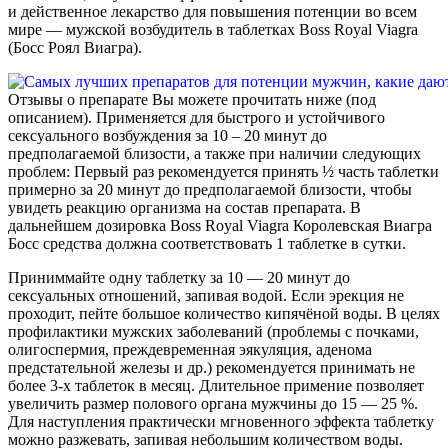
и действенное лекарство для повышения потенции во всем
мире — мужской возбудитель в таблетках Boss Royal Viagra
(Босс Роял Виагра).
Отзывы о препарате Вы можете прочитать ниже (под
описанием). Применяется для быстрого и устойчивого
сексуального возбуждения за 10 – 20 минут до
предполагаемой близости, а также при наличии следующих
проблем: Первый раз рекомендуется принять ½ часть таблетки
примерно за 20 минут до предполагаемой близости, чтобы
увидеть реакцию организма на состав препарата. В
дальнейшем дозировка Boss Royal Viagra Королевская Виагра
Босс средства должна соответствовать 1 таблетке в сутки.
Приниммайте одну таблетку за 10 — 20 минут до
сексуальных отношений, запивая водой. Если эрекция не
проходит, пейте большое количество кипячёной воды. В целях
профилактики мужских заболеваний (проблемы с почками,
олигоспермия, преждевременная эякуляция, аденома
предстательной железы и др.) рекомендуется принимать не
более 3-х таблеток в месяц. Длительное примение позволяет
увеличить размер полового органа мужчины до 15 — 25 %.
Для наступления практически мгновенного эффекта таблетку
можно разжевать, запивая небольшим количеством воды.