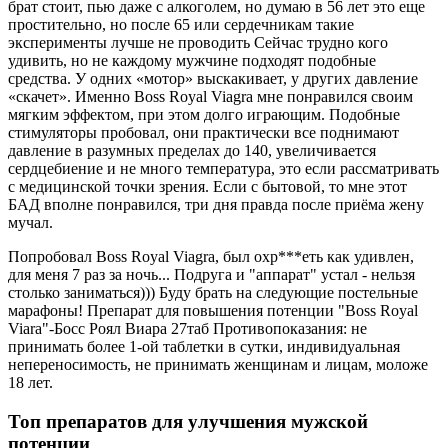
брат стоит, пью даже с алкоголем, но думаю в 56 лет это еще
простительно, но после 65 или сердечникам такие
эксперименты лучше не проводить Сейчас трудно кого
удивить, но не каждому мужчине подходят подобные
средства. У одних «мотор» выскакивает, у других давление
«скачет». Именно Boss Royal Viagra мне понравился своим
мягким эффектом, при этом долго играющим. Подобные
стимуляторы пробовал, они практически все поднимают
давление в разумных пределах до 140, увеличивается
сердцебиение и не много температура, это если рассматривать
с медицинской точки зрения. Если с бытовой, то мне этот
БАД вполне понравился, три дня правда после приёма жену
мучал.
Попробовал Boss Royal Viagra, был охр***еть как удивлен,
для меня 7 раз за ночь... Подруга и "аппарат" устал - нельзя
столько заниматься))) Буду брать на следующие постельные
марафоны! Препарат для повышения потенции "Boss Royal
Viara"-Босс Роял Виара 27таб Противопоказания: не
принимать более 1-ой таблетки в сутки, индивидуальная
непереносимость, не принимать женщинам и лицам, моложе
18 лет.
Топ препаратов для улучшения мужской
потенции