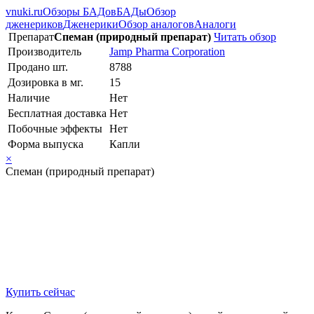
vnuki.ru
Обзоры БАДов
БАДы
Обзор
дженериков
Дженерики
Обзор аналогов
Аналоги
Препарат
Спеман (природный препарат)
Читать обзор
Производитель
Jamp Pharma Corporation
Продано шт.
8788
Дозировка в мг.
15
Наличие
Нет
Бесплатная доставка
Нет
Побочные эффекты
Нет
Форма выпуска
Капли
×
Спеман (природный препарат)
Купить сейчас