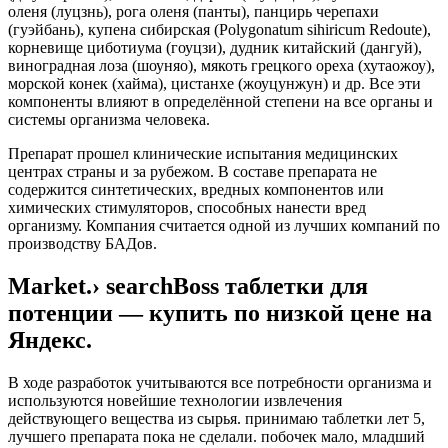
оленя (луцзнь), рога оленя (панты), панцирь черепахи
(гуэйбань), купена сибирская (Polygonatum sihiricum Redoute),
корневище циботиума (гоуцзи), дудник китайский (дангуй),
виноградная лоза (шоуняо), мякоть грецкого ореха (хутаожоу),
морской конек (хайма), цистанхе (жоуцунжун) и др. Все эти
компоненты влияют в определённой степени на все органы и
системы организма человека.
Препарат прошел клинические испытания медицинских
центрах страны и за рубежом. В составе препарата не
содержится синтетических, вредных компонентов или
химических стимуляторов, способных нанести вред
организму. Компания считается одной из лучших компаний по
производству БАДов.
Market.› searchBoss таблетки для
потенции — купить по низкой цене на
Яндекс.
В ходе разработок учитываются все потребности организма и
используются новейшие технологии извлечения
действующего вещества из сырья. принимаю таблетки лет 5,
лучшего препарата пока не сделали. побочек мало, младший