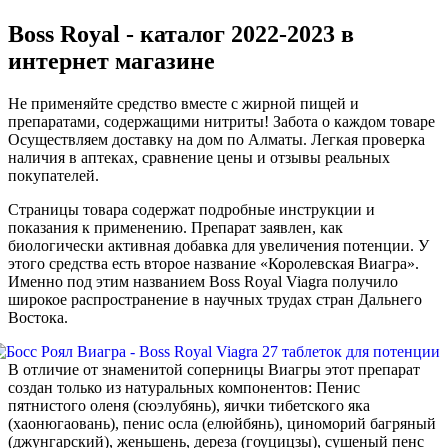
Boss Royal - каталог 2022-2023 в
интернет магазине
Не применяйте средство вместе с жирной пищей и
препаратами, содержащими нитриты! Забота о каждом товаре
Осуществляем доставку на дом по Алматы. Легкая проверка
наличия в аптеках, сравнение цены и отзывы реальных
покупателей.
Страницы товара содержат подробные инструкции и
показания к применению. Препарат заявлен, как
биологически активная добавка для увеличения потенции. У
этого средства есть второе название «Королевская Виагра».
Именно под этим названием Boss Royal Viagra получило
широкое распространение в научных трудах стран Дальнего
Востока.
В отличие от знаменитой соперницы Виагры этот препарат
создан только из натуральных компонентов: Пенис
пятнистого оленя (сюэлубянь), яички тибетского яка
(хаонюгаовань), пенис осла (елюйбянь), циноморий багряный
(джунгарский), женьшень, дереза (гоуцицзы), сушеный пенс