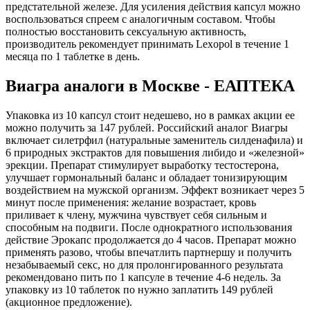
предстательной железе. Для усиления действия капсул можно
воспользоваться спреем с аналогичным составом. Чтобы
полностью восстановить сексуальную активность,
производитель рекомендует принимать Lexopol в течение 1
месяца по 1 таблетке в день.
Виагра аналоги в Москве - ЕАПТЕКА
Упаковка из 10 капсул стоит недешево, но в рамках акции ее
можно получить за 147 рублей. Российский аналог Виагры
включает силетрфил (натуральные заменитель силденафила) и
6 природных экстрактов для повышения либидо и «железной»
эрекции. Препарат стимулирует выработку тестостерона,
улучшает гормональный баланс и обладает тонизирующим
воздействием на мужской организм. Эффект возникает через 5
минут после применения: желание возрастает, кровь
приливает к члену, мужчина чувствует себя сильным и
способным на подвиги. После однократного использования
действие Эрокапс продолжается до 4 часов. Препарат можно
применять разово, чтобы впечатлить партнершу и получить
незабываемый секс, но для пролонгированного результата
рекомендовано пить по 1 капсуле в течение 4-6 недель. За
упаковку из 10 таблеток по нужно заплатить 149 рублей
(акционное предложение).