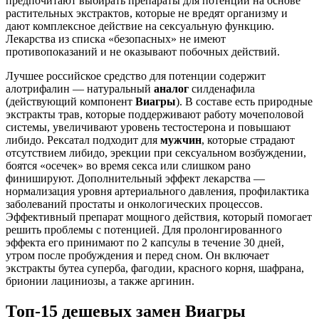
предпочитают выбирать препараты для потенции на основе
растительных экстрактов, которые не вредят организму и
дают комплексное действие на сексуальную функцию.
Лекарства из списка «безопасных» не имеют
противопоказаний и не оказывают побочных действий.
Лучшее российское средство для потенции содержит
алотрифалин — натуральный
аналог
силденафила
(действующий компонент
Виагры
). В составе есть природные
экстракты трав, которые поддерживают работу мочеполовой
системы, увеличивают уровень тестостерона и повышают
либидо. Рексатал подходит для
мужчин
, которые страдают
отсутствием либидо, эрекции при сексуальном возбуждении,
боятся «осечек» во время секса или слишком рано
финишируют. Дополнительный эффект лекарства —
нормализация уровня артериального давления, профилактика
заболеваний простаты и онкологических процессов.
Эффективный препарат мощного действия, который помогает
решить проблемы с потенцией. Для пролонгированного
эффекта его принимают по 2 капсулы в течение 30 дней,
утром после пробуждения и перед сном. Он включает
экстракты бутеа суперба, фагодии, красного корня, шафрана,
брионии лациниозы, а также аргинин.
Топ-15 дешевых замен Виагры