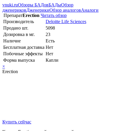
vnuki.ru
Обзоры БАДов
БАДы
Обзор
дженериков
Дженерики
Обзор аналогов
Аналоги
Препарат
Erection
Читать обзор
Производитель
Deloitte Life Sciences
Продано шт.
5098
Дозировка в мг.
23
Наличие
Есть
Бесплатная доставка
Нет
Побочные эффекты
Нет
Форма выпуска
Капли
×
Erection
Купить сейчас