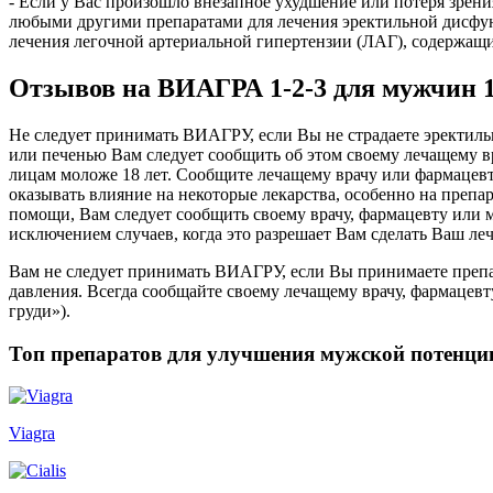
- Если у Вас произошло внезапное ухудшение или потеря зрен
любыми другими препаратами для лечения эректильной дисфу
лечения легочной артериальной гипертензии (ЛАГ), содержа
Отзывов на ВИАГРА 1-2-3 для мужчин 10
Не следует принимать ВИАГРУ, если Вы не страдаете эректил
или печенью Вам следует сообщить об этом своему лечащему 
лицам моложе 18 лет. Сообщите лечащему врачу или фармацев
оказывать влияние на некоторые лекарства, особенно на препа
помощи, Вам следует сообщить своему врачу, фармацевту или 
исключением случаев, когда это разрешает Вам сделать Ваш ле
Вам не следует принимать ВИАГРУ, если Вы принимаете препа
давления. Всегда сообщайте своему лечащему врачу, фармацевт
груди»).
Топ препаратов для улучшения мужской потенци
Viagra