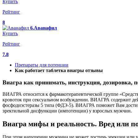
Купить
Рейтинг
8
6.Аванафил
Купить
Рейтинг
7.8
Препараты для потенции
Как работает таблетка виагры отзывы
Виагра как принимать, инструкция, дозировка, 
ВИАГРА относится к фармакотерапевтической группе «Средств
кровоток при сексуальном возбуждении. ВИАГРА содержит дей
фосфодиэстеразы 5 типа (ФДЭ-5). ВИАГРА поможет Вам достич
эректильной дисфункции (импотенции) у взрослых мужчин.
Виагра мифы и реальность. Вред или по
При этом нарушении мужчина не может достичь эрекции или уд