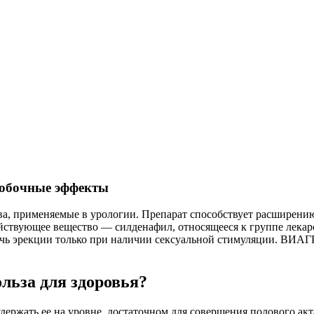
побочные эффекты
а, применяемые в урологии. Препарат способствует расширению
ствующее вещество — силденафил, относящееся к группе лекар
ь эрекции только при наличии сексуальной стимуляции. ВИАГР
льза для здоровья?
ержать ее на уровне, достаточном для совершения полового акт