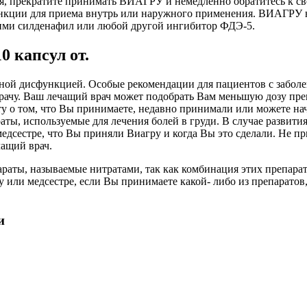
ия, прекратите принимать ВИАГРУ и немедленно обратитесь к с
нкции для приема внутрь или наружного применения. ВИАГРУ н
щими силденафил или любой другой ингибитор ФДЭ-5.
 капсул от.
ьной дисфункцией. Особые рекомендации для пациентов с забол
врачу. Ваш лечащий врач может подобрать Вам меньшую дозу пр
ту о том, что Вы принимаете, недавно принимали или можете н
раты, используемые для лечения болей в груди. В случае разви
медсестре, что Вы приняли Виагру и когда Вы это сделали. Не
чащий врач.
раты, называемые нитратами, так как комбинация этих препара
у или медсестре, если Вы принимаете какой- либо из препаратов
и