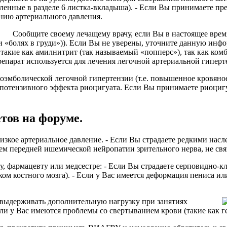
енные в разделе 6 листка-вкладыша). - Если Вы принимаете пре
нию артериального давления.
Сообщите своему лечащему врачу, если Вы в настоящее врем
и «болях в груди»)). Если Вы не уверены, уточните данную инф
 такие как амилнитрит (так называемый «попперс»), так как ко
парат используется для лечения легочной артериальной гипертен
оэмболической легочной гипертензии (т.е. повышенное кровяное
потензивного эффекта риоцигуата. Если Вы принимаете риоцигуа
етов на форуме.
низкое артериальное давление. - Если Вы страдаете редкими на
итием передней ишемической нейропатии зрительного нерва, не с
, фармацевту или медсестре: - Если Вы страдаете серповидно-к
ом костного мозга). - Если у Вас имеется деформация пениса и
 выдерживать дополнительную нагрузку при занятиях
 или у Вас имеются проблемы со свертыванием крови (такие как г