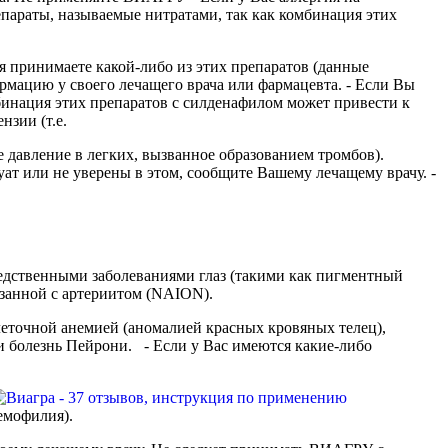
параты, называемые нитратами, так как комбинация этих
я принимаете какой-либо из этих препаратов (данные
ормацию у своего лечащего врача или фармацевта. - Если Вы
мбинация этих препаратов с силденафилом может привести к
зии (т.е.
 давление в легких, вызванное образованием тромбов).
т или не уверены в этом, сообщите Вашему лечащему врачу. -
следственными заболеваниями глаз (такими как пигментный
вязанной с артериитом (NAION).
леточной анемией (аномалией красных кровяных телец),
ли болезнь Пейрони. - Если у Вас имеются какие-либо
емофилия).