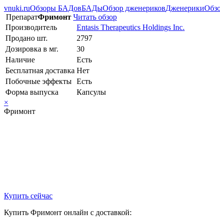
vnuki.ru
Обзоры БАДов
БАДы
Обзор дженериков
Дженерики
Обзо
Препарат
Фримонт
Читать обзор
Производитель
Entasis Therapeutics Holdings Inc.
Продано шт.
2797
Дозировка в мг.
30
Наличие
Есть
Бесплатная доставка
Нет
Побочные эффекты
Есть
Форма выпуска
Капсулы
×
Фримонт
Купить сейчас
Купить Фримонт онлайн с доставкой: