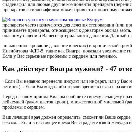
силденафил или любые другие компоненты препарата (перечисл
препаратов с силденафилом может привести к опасному сниже
препараты часто назначаются для лечения стенокардии (или пр
принимаете препараты, относящиеся к донаторам оксида азота,
опасному падению Вашего артериального давления. Данный пре
повышенное кровяное давление в легких) и хронической тромб
Ингибиторы ФДЭ-5, такие как Виагра, показали увеличение ги
Если у Вас серьезные проблемы с сердцем или печенью.
Как действует Виагра мужики? - 47 отв
- Если Вы недавно перенесли инсульт или инфаркт, или у Вас 
ретинит). - Если Вы когда-либо теряли зрение в связи с разв
Перед началом приема Виагры сообщите своему лечащему врачу
лейкемией (раком клеток крови), множественной миеломой (рак
проблемы с сердцем.
Ваш лечащий врач должен определить, сможет ли Ваше сердце
сексом. - Если в настоящее время Вы страдаете язвой желудка