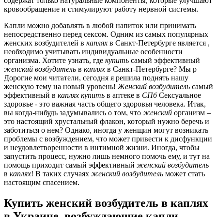
содержат только натуральные компоненты, которые улучшают
кровообращение и стимулируют работу нервной системы.
Капли можно добавлять в любой напиток или принимать
непосредственно перед сексом. Одним из самых популярных
женских возбудителей в
каплях
в Санкт-Петербурге является ,
необходимо учитывать индивидуальные особенности
организма. Хотите узнать, где
купить
самый эффективный
женский
возбудитель
в
каплях
в Санкт-Петербурге? Мы р
Дорогие мои читатели, сегодня я решила поднять нашу
женскую тему на новый уровень!
Женский
возбудитель
самый
эффективный в
каплях
купить
в аптеке в
СПб
Сексуальное
здоровье - это важная часть общего здоровья человека. Итак,
вы когда-нибудь задумывались о том, что
женский
организм –
это настоящий хрустальный флакон, который нужно беречь и
заботиться о нем? Однако, иногда у женщин могут возникать
проблемы с возбуждением, что может привести к дисфункции
и неудовлетворенности в интимной жизни. Иногда, чтобы
запустить процесс, нужно лишь немного помочь ему, и тут на
помощь приходит самый эффективный
женский
возбудитель
в
каплях
! В таких случаях
женский
возбудитель
может стать
настоящим спасением.
Купить женский возбудитель в каплях
в Украине, возбуждающие капли.