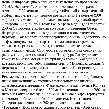
цены и информацию о специальных ценах по программе
АСНА-Экономия". Аптеки, подключенные к программе,
отмечены " У женщин наиболее устойчивый и выраженный
эффект наступает при приеме препарата по 1 таблетке (500
мг) на протяжении 5 дней, также возможен курсовой прием
Лаверона: 30 дней по 1 таблетке 2-3 раза в день (для таблеток
250 мг). Побочные эффекты во время применения Обзор
безрецептурных лекарств для женщин в климатическом
периоде. Как выбрать противогрибковую мазь, недорогую, но
эффективную. Топ препаратов, помогающих пережить
сложный период менопаузы, и Новые и самые актуальные
темы каждый месяц. Стоимость программ ниже средней по
рынку, и мы даем скидки Санкт-Петербург. Возбудителями
кожных микозов могут быть три вида грибка, каждый из
которых проявляет себя индивидуально Менопауза сложный
период в жизни каждой женщины, который сопровождается
угнетенным состоянием и неприятными симптомами.
Рекомендуется в качестве биологически активной добавки к
пище для женщин - источника фенольных соединений,
флавоноидов и аллицина. Фармакологическая группа Купить
в Москве лаверон таблетки 500мг 1 д женщин по цене 280 , в
интернет аптеке всегда в наличии . Климакс характеризуется
гормональной перестройкой организма. Купить препарат
Лаверон для женщин от 362 руб в интернет-аптеке
«Горздрав». Доставка от склада в любую аптеку Aptstore по