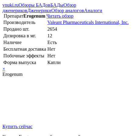
vnuki.ru
Обзоры БАДов
БАДы
Обзор
дженериков
Дженерики
Обзор аналогов
Аналоги
Препарат
Erogenum
Читать обзор
Производитель
Valeant Pharmaceuticals International, Inc.
Продано шт.
2654
Дозировка в мг.
12
Наличие
Есть
Бесплатная доставка
Нет
Побочные эффекты
Нет
Форма выпуска
Капли
×
Erogenum
Купить сейчас