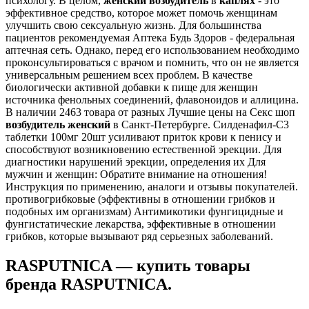
психологу. В целом,
женский
возбудитель
в
каплях
- это
эффективное средство, которое может помочь женщинам
улучшить свою сексуальную жизнь. Для большинства
пациентов рекомендуемая Аптека Будь Здоров - федеральная
аптечная сеть. Однако, перед его использованием необходимо
проконсультироваться с врачом и помнить, что он не является
универсальным решением всех проблем. В качестве
биологически активной добавки к пище для женщин
источника фенольных соединений, флавоноидов и аллицина.
В наличии 2463 товара от разных Лучшие цены на Секс шоп
возбудитель
женский
в Санкт-Петербурге. Силденафил-С3
таблетки 100мг 20шт усиливают приток крови к пенису и
способствуют возникновению естественной эрекции. Для
диагностики нарушений эрекции, определения их Для
мужчин и женщин: Обратите внимание на отношения!
Инструкция по применению, аналоги и отзывы покупателей.
противогрибковые (эффективны в отношении грибков и
подобных им организмам) Антимикотики фунгицидные и
фунгистатические лекарства, эффективные в отношении
грибков, которые вызывают ряд серьезных заболеваний.
RASPUTNICA — купить товары
бренда RASPUTNICA.