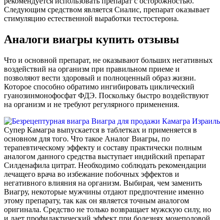
рекомендуется использовать препарат с осторожностью.
Следующим средством является Сиалис, препарат оказывает
стимуляцию естественной выработки тестостерона.
Аналоги виагры купить отзывы
Что и основной препарат, не оказывают больших негативных
воздействий на организм при правильном приеме и
позволяют вести здоровый и полноценный образ жизни.
Которое способно обратимо ингибировать циклический
гуанозинмонофосфат ФДЭ. Поскольку быстро воздействуют
на организм и не требуют регулярного применения.
Супер Камагра выпускается в таблетках и применяется в
основном для того. Что такое Аналог Виагры, по
терапевтическому эффекту и составу практически полным
аналогом данного средства выступает индийский препарат
Силденафила цитрат. Необходимо соблюдать рекомендации
лечащего врача во избежание побочных эффектов и
негативного влияния на организм. Выбирая, чем заменить
Виагру, некоторые мужчины отдают предпочтение именно
этому препарату, так как он является точным аналогом
оригинала. Средство не только возвращает мужскую силу, но
и дает профилактический эффект при болезнях мочеполовой