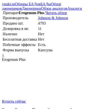
vnuki.ru
Обзоры БАДов
БАДы
Обзор
дженериков
Дженерики
Обзор аналогов
Аналоги
Препарат
Erogenum Plus
Читать обзор
Производитель
Johnson & Johnson
Продано шт.
4793
Дозировка в мг.
11
Наличие
Нет
Бесплатная доставка
Нет
Побочные эффекты
Есть
Форма выпуска
Капсулы
×
Erogenum Plus
Купить сейчас