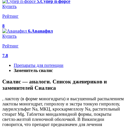
5.Супер п-форсе
Купить
Рейтинг
8
6.Аванафил
Купить
Рейтинг
7.8
Препараты для потенции
Заменитель сиалис
Сиалис — аналоги. Список дженериков и
заменителей Сиалиса
, лактозу (в форме моногидрата) и высушенный распылением
лактозы моногидрат, гипролозу и экстра тонкую гипролозу,
лаурилсульфат Na, МКЦ, кроскармеллозу Na, растительный
стеарат Mg. Таблетки миндалевидной формы, покрыты
светло-желтой пленочной оболочкой. В Википедии
говорится, что препарат предназначен для лечения