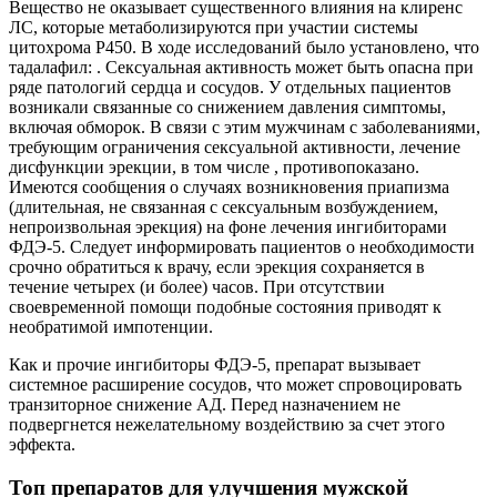
Вещество не оказывает существенного влияния на клиренс
ЛС, которые метаболизируются при участии системы
цитохрома Р450. В ходе исследований было установлено, что
тадалафил: . Сексуальная активность может быть опасна при
ряде патологий сердца и сосудов. У отдельных пациентов
возникали связанные со снижением давления симптомы,
включая обморок. В связи с этим мужчинам с заболеваниями,
требующим ограничения сексуальной активности, лечение
дисфункции эрекции, в том числе , противопоказано.
Имеются сообщения о случаях возникновения приапизма
(длительная, не связанная с сексуальным возбуждением,
непроизвольная эрекция) на фоне лечения ингибиторами
ФДЭ-5. Следует информировать пациентов о необходимости
срочно обратиться к врачу, если эрекция сохраняется в
течение четырех (и более) часов. При отсутствии
своевременной помощи подобные состояния приводят к
необратимой импотенции.
Как и прочие ингибиторы ФДЭ-5, препарат вызывает
системное расширение сосудов, что может спровоцировать
транзиторное снижение АД. Перед назначением не
подвергнется нежелательному воздействию за счет этого
эффекта.
Топ препаратов для улучшения мужской