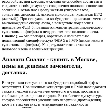
расстройств, при которых мужчина не способен достигать и
сохранять необходимую для совершения полового сношения
эрекцию. Состав п/о: Opadry желтый (гипромеллоза,
триацетин, диоксид Ti, лактозы моногидрат, краситель Е172
(желтый)). При сексуальном возбуждении происходит местное
высвобождение оксида азота, а вследствие подавления
препаратом ФДЭ-5 повышается концентрация циклического
гуанозинмонофосфата в пещеристом теле полового члена.
Сиалис
() — это препарат, обратимо и избирательно
подавляющий специфическую ФДЭ-5 ц ГМФ (циклического
гуанозинмонофосфата). Как результат этого к тканям
полового члена и возникает эрекция.
Аналоги Сиалис - купить в Москве,
цены на дешевые заменители,
доставка.
В отсутствии сексуального возбуждения подобный эффект
отсутствует. Повышенные концентрации ц ГМФ наблюдаются
также в гладкой мускулатуре мочевого пузыря, простаты и
снабжающих их кровью сосудов. Расслабление мускулатуры
сосудов способствует увеличению перфузии (прохождения)
крови в этих органах и уменьшению выраженности