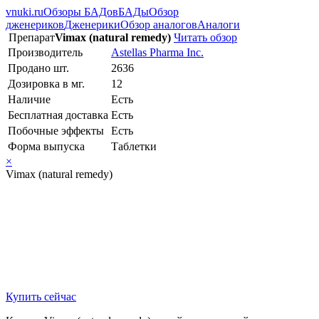
vnuki.ru
Обзоры БАДов
БАДы
Обзор
дженериков
Дженерики
Обзор аналогов
Аналоги
Препарат
Vimax (natural remedy)
Читать обзор
Производитель
Astellas Pharma Inc.
Продано шт.
2636
Дозировка в мг.
12
Наличие
Есть
Бесплатная доставка
Есть
Побочные эффекты
Есть
Форма выпуска
Таблетки
×
Vimax (natural remedy)
Купить сейчас