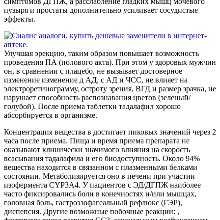
симптомов ДГПЖ, а расслабление гладких мышц мочевого
пузыря и простаты дополнительно усиливает сосудистые
эффекты.
Улучшая эрекцию, таким образом повышает возможность
проведения ПА (полового акта). При этом у здоровых мужчин
он, в сравнении с плацебо, не вызывает достоверное
изменение изменение д АД, с АД и ЧСС, не влияет на
электроретинограмму, остроту зрения, ВГД и размер зрачка, не
нарушает способность распознавания цветов (зеленый/
голубой). После приема таблетки тадалафил хорошо
абсорбируется в организме.
Концентрация вещества в достигает пиковых значений через 2
часа после приема. Пища и время приема препарата не
оказывают клинически значимого влияния на скорость
всасывания тадалафила и его биодоступность. Около 94%
вещества находится в связанном с плазменными белками
состоянии. Метаболизируется оно в печени при участии
изофермента CYP3A4. У пациентов с ЭД/ДГПЖ наиболее
часто фиксировались боли в конечностях и/или мышцах,
головная боль, гастроэзофагеальный рефлюкс (ГЭР),
диспепсия. Другие возможные побочные реакции: ,