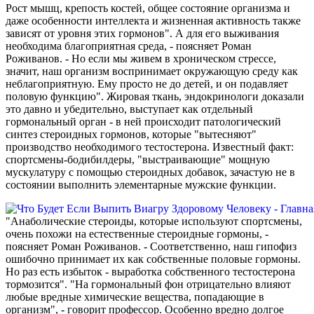
Рост мышц, крепость костей, общее состояние организма и
даже особенности интеллекта и жизненная активность также
зависят от уровня этих гормонов". А для его выживания
необходима благоприятная среда, - поясняет Роман
Роживанов. - Но если мы живем в хроническом стрессе,
значит, наш организм воспринимает окружающую среду как
неблагоприятную. Ему просто не до детей, и он подавляет
половую функцию". Жировая ткань, эндокринологи доказали
это давно и убедительно, выступает как отдельный
гормональный орган - в ней происходит патологический
синтез стероидных гормонов, которые "вытесняют"
производство необходимого тестостерона. Известный факт:
спортсмены-бодибилдеры, "выстраивающие" мощную
мускулатуру с помощью стероидных добавок, зачастую не в
состоянии выполнить элементарные мужские функции.
"Анаболические стероиды, которые используют спортсмены,
очень похожи на естественные стероидные гормоны, -
поясняет Роман Роживанов. - Соответственно, наш гипофиз
ошибочно принимает их как собственные половые гормоны.
Но раз есть избыток - выработка собственного тестостерона
тормозится". "На гормональный фон отрицательно влияют
любые вредные химические вещества, попадающие в
организм", - говорит профессор. Особенно вредно долгое