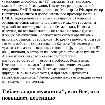
угасающие способности, "РГ" рассказал врач-андролог,
главный научный сотрудник Института репродуктивной
медицины НМИЦ эндокринологии Минздрава РФ, профессор
Института высшего и дополнительного профобразования
НМИЦ эндокринологии Роман Роживанов. В женском
организме обязательно присутствуют мужские гормоны, а
мужской не может существовать без женских. Не всем
известно, но вся наша жизнь - не только половые функции, но
и общее самочувствие, и работа всех систем организма -
напрямую зависит от гормонов. Но крайне важно, чтобы все
это многообразие существовало в балансе."Известен ряд
мужских гормонов, связанных с половой функцией, - это ЛГ,
ФСГ, ингибин, о которых из неспециалистов мало кто знает.
А всем известная классика - это тестостерон и
дигидротестостерон, - говорит профессор Роживанов. -
Именно они "отвечают" за половое влечение, сексуальное
поведение, но не только. Поэтому если сон нарушен,
циркадные ритмы сбиваются, и при этом нарушается
выработка гормонов. "Эволюционно половая функция нужна
для получения потомства.
Таблетка для мужчины", или Все, что
повышает потенцию