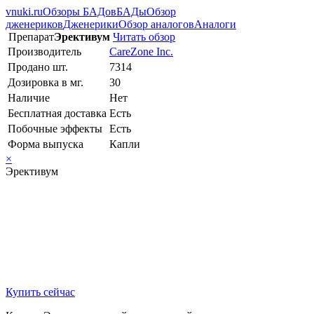
vnuki.ru
Обзоры БАДов
БАДы
Обзор
дженериков
Дженерики
Обзор аналогов
Аналоги
Препарат
Эрективум
Читать обзор
Производитель
CareZone Inc.
Продано шт.
7314
Дозировка в мг.
30
Наличие
Нет
Бесплатная доставка
Есть
Побочные эффекты
Есть
Форма выпуска
Капли
×
Эрективум
Купить сейчас