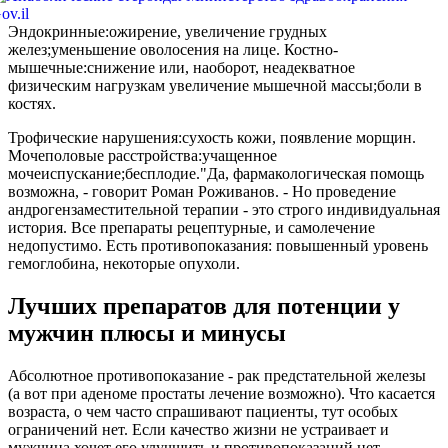
Эндокринные:ожирение, увеличение грудных
желез;уменьшение оволосения на лице. Костно-
мышечные:снижение или, наоборот, неадекватное
физическим нагрузкам увеличение мышечной массы;боли в
костях.
Трофические нарушения:сухость кожи, появление морщин.
Мочеполовые расстройства:учащенное
мочеиспускание;бесплодие."Да, фармакологическая помощь
возможна, - говорит Роман Роживанов. - Но проведение
андрогензаместительной терапии - это строго индивидуальная
история. Все препараты рецептурные, и самолечение
недопустимо. Есть противопоказания: повышенный уровень
гемоглобина, некоторые опухоли.
Лучших препаратов для потенции у
мужчин плюсы и минусы
Абсолютное противопоказание - рак предстательной железы
(а вот при аденоме простаты лечение возможно). Что касается
возраста, о чем часто спрашивают пациенты, тут особых
ограничений нет. Если качество жизни не устраивает и
мужчина хочет его улучшить и противопоказаний нет,