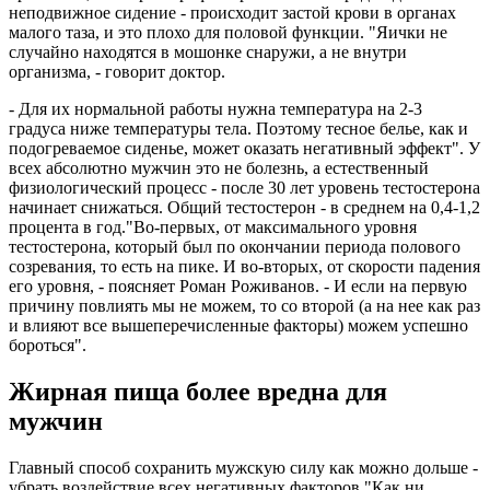
неподвижное сидение - происходит застой крови в органах
малого таза, и это плохо для половой функции. "Яички не
случайно находятся в мошонке снаружи, а не внутри
организма, - говорит доктор.
- Для их нормальной работы нужна температура на 2-3
градуса ниже температуры тела. Поэтому тесное белье, как и
подогреваемое сиденье, может оказать негативный эффект". У
всех абсолютно мужчин это не болезнь, а естественный
физиологический процесс - после 30 лет уровень тестостерона
начинает снижаться. Общий тестостерон - в среднем на 0,4-1,2
процента в год."Во-первых, от максимального уровня
тестостерона, который был по окончании периода полового
созревания, то есть на пике. И во-вторых, от скорости падения
его уровня, - поясняет Роман Роживанов. - И если на первую
причину повлиять мы не можем, то со второй (а на нее как раз
и влияют все вышеперечисленные факторы) можем успешно
бороться".
Жирная пища более вредна для
мужчин
Главный способ сохранить мужскую силу как можно дольше -
убрать воздействие всех негативных факторов."Как ни