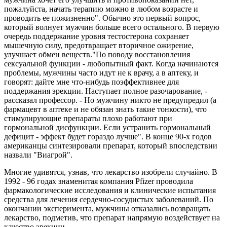
пожалуйста, начать терапию можно в любом возрасте и
проводить ее пожизненно". Обычно это первый вопрос,
который волнует мужчин больше всего остального. В первую
очередь поддержание уровня тестостерона сохраняет
мышечную силу, предотвращает вторичное ожирение,
улучшает обмен веществ."По поводу восстановления
сексуальной функции - любопытный факт. Когда начинаются
проблемы, мужчины часто идут не к врачу, а в аптеку, и
говорят: дайте мне что-нибудь поэффективнее для
поддержания эрекции. Наступает полное разочарование, -
рассказал профессор. - Но мужчину никто не предупредил (а
фармацевт в аптеке и не обязан знать такие тонкости), что
стимулирующие препараты плохо работают при
гормональной дисфункции. Если устранить гормональный
дефицит - эффект будет гораздо лучше". В конце 90-х годов
американцы синтезировали препарат, который впоследствии
назвали "Виагрой".
Многие удивятся, узнав, что лекарство изобрели случайно. В
1992 - 96 годах знаменитая компания Pfizer проводила
фармакологические исследования и клинические испытания
средства для лечения сердечно-сосудистых заболеваний. По
окончании эксперимента, мужчины отказались возвращать
лекарство, подметив, что препарат напрямую воздействует на
качество эрекции.