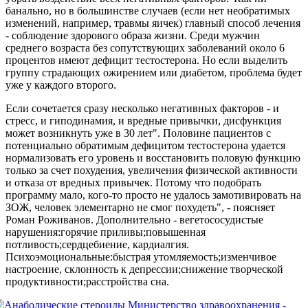
банально, но в большинстве случаев (если нет необратимых
изменений, например, травмы яичек) главный способ лечения
- соблюдение здорового образа жизни. Среди мужчин
среднего возраста без сопутствующих заболеваний около 6
процентов имеют дефицит тестостерона. Но если выделить
группу страдающих ожирением или диабетом, проблема будет
уже у каждого второго.
Если сочетается сразу несколько негативных факторов - и
стресс, и гиподинамия, и вредные привычки, дисфункция
может возникнуть уже в 30 лет". Половине пациентов с
потенциально обратимым дефицитом тестостерона удается
нормализовать его уровень и восстановить половую функцию
только за счет похудения, увеличения физической активности
и отказа от вредных привычек. Потому что подобрать
программу мало, кого-то просто не удалось замотивировать на
ЗОЖ, человек элементарно не смог похудеть", - поясняет
Роман Роживанов. Дополнительно - вегетососудистые
нарушения:горячие приливы;повышенная
потливость;сердцебиение, кардиалгия.
Психоэмоциональные:быстрая утомляемость;изменчивое
настроение, склонность к депрессии;снижение творческой
продуктивности;расстройства сна.