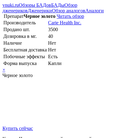
vnuki.ru
Обзоры БАДов
БАДы
Обзор
дженериков
Дженерики
Обзор аналогов
Аналоги
Препарат
Черное золото
Читать обзор
Производитель
Carie Health Inc.
Продано шт.
3500
Дозировка в мг.
40
Наличие
Нет
Бесплатная доставка
Нет
Побочные эффекты
Есть
Форма выпуска
Капли
×
Черное золото
Купить сейчас