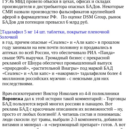
ГУЭБ МВД провело обыски в цехах, офисах и складах
производителя и дистрибьютора опасных БАДов. Некоторые
СМИ назвали производство фальсификатов крупнейшей
аферой в фармацевтике РФ. По оценке DSM Group, рынок
БАДов для потенции превысил 6 млрд руб.
в год, причем опасные «Сеалекс» и «Али капс» в прошлом
году занимали на нем почти половину и продавались в
аптеках по всей России, что обеспечивало РИА «Панда»
свыше 90% выручки. Громадный бизнес с прекрасной
рекламой от Шнура обеспечил промышленный выпуск
«природной», «растительной Виагры» под маркой БАД
«Сеалекс» и «Али капс» и «накормил» тадалафилом более 4
миллионов российских мужчин - с неясными для них
последствиями.
Врач-психотерапевт Виктор Николаев из 4-й поликлиники
Воронежа
дал к этой истории такой комментарий: - Торговцы
БАД пользуются верой многих россиян в панацею. Вот
реклама БАД с красочным описанием их возможностей – ну,
просто от любых болезней! А читаешь состав и понимаешь:
люди скосили луг травы, выбрали 2-3 компонента, добавили
витамин и минерал - и «сверхмощный препарат» готов. А вот