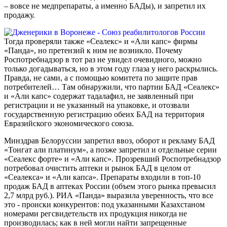
– вовсе не медпрепараты, а именно БАДы), и запретил их
продажу.
Тогда проверяли также «Сеалекс» и «Али капс» фирмы
«Панда», но претензий к ним не возникло. Почему
Роспотребнадзор в тот раз не увидел очевидного, можно
только догадываться, но в этом году глаза у него раскрылись.
Правда, не сами, а с помощью комитета по защите прав
потребителей… Там обнаружили, что партии БАД «Сеалекс»
и «Али капс» содержат тадалафил, не заявленный при
регистрации и не указанный на упаковке, и отозвали
государственную регистрацию обеих БАД на территория
Евразийского экономического союза.
Минздрав Белоруссии запретил ввоз, оборот и рекламу БАД
«Тонгат али платинум», а позже запретил и отдельные серии
«Сеалекс форте» и «Али капс». Прозревший Роспотребнадзор
потребовал очистить аптеки и рынок БАД в целом от
«Сеалекса» и «Али капса». Препараты входили в топ-10
продаж БАД в аптеках России (объем этого рынка превысил
2,7 млрд руб.). РИА «Панда» выразила уверенность, что все
это - происки конкурентов: под указанными Казахстаном
номерами регсвидетельств их продукция никогда не
производилась; как в ней могли найти запрещенные