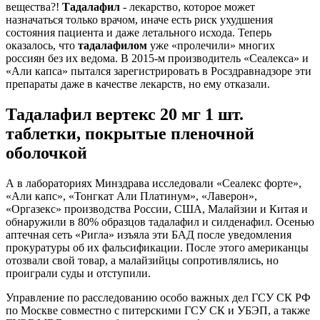
вещества?!
Тадалафил
- лекарство, которое может
назначаться только врачом, иначе есть риск ухудшения
состояния пациента и даже летального исхода. Теперь
оказалось, что
тадалафилом
уже «пролечили» многих
россиян без их ведома. В 2015-м производитель «Сеалекса» и
«Али капса» пытался зарегистрировать в Росздравнадзоре эти
препараты даже в качестве лекарств, но ему отказали.
Тадалафил вертекс 20 мг 1 шт.
таблетки, покрытые пленочной
оболочкой
А в лабораториях Минздрава исследовали «Сеалекс форте»,
«Али капс», «Тонгкат Али Платинум», «Лаверон»,
«Оргазекс» производства России, США, Малайзии и Китая и
обнаружили в 80% образцов тадалафил и силденафил. Осенью
аптечная сеть «Ригла» изъяла эти БАД после уведомления
прокуратуры об их фальсификации. После этого американцы
отозвали свой товар, а малайзийцы сопротивлялись, но
проиграли суды и отступили.
Управление по расследованию особо важных дел ГСУ СК РФ
по Москве совместно с питерскими ГСУ СК и УБЭП, а также