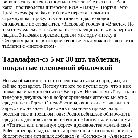
воронежских аптек полностью исчезли «Сеалекс» и «Али
капс» производства питерской РИА «Панда». Портал «Что-
Где-Почем» (spravkavrn.ru) тоже перестал помогать
страждущим «пробудить инстинкт» и дал наводки:
справочные по сетям аптек «Здоровый город» и «Власта». Но
там от «Сеалекса» и «Али капса» открещивались, как черт от
ладана. Знакомая порекомендовала мне одну аптеку в
Северном районе, в которой теоретически можно было найти
таблетки с «инстинктом».
Тадалафил-cз 5 мг 30 шт. таблетки,
покрытые пленочной оболочкой
Но там объяснили, что эти средства изъяты из продажи; их
сейчас проверяют. Потому что кто-то пустил слух, что в них
подмешали компоненты из «Виагры». Не знаю, улыбнулась по
телефону девушка, но в добропорядочных аптеках вы этих
средств не найдете. О недобропорядочных она слышала, но
адресов их не знает. Тревожный звоночек прозвучал для
россиян еще в прошлом году: Роспотребнадзор обнаружил в
средствах для повышения потенции «Тонгкат али платинум»
и «Тонгкат али платинум форте» производства малазийской
Polens препарат тадалафил, запрещенный к использованию в
биологически активных добавках (а «Сеалекс» и «Али капс»