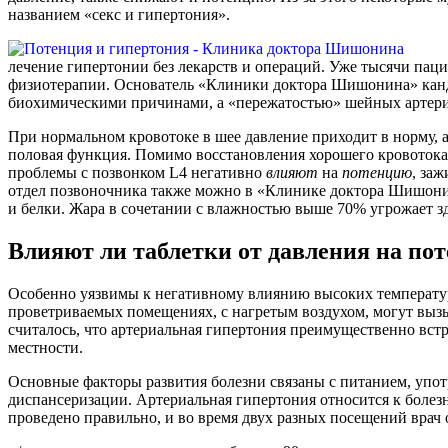
названием «секс и гипертония».
лечение гипертонии без лекарств и операций. Уже тысячи па
физиотерапии. Основатель «Клиники доктора Шишонина» канд
биохимическими причинами, а «пережатостью» шейных артери
При нормальном кровотоке в шее давление приходит в норму, 
половая функция. Помимо восстановления хорошего кровотока
проблемы с позвонком L4 негативно
влияют
на
потенцию
, за
отдел позвоночника также можно в «Клинике доктора Шишонин
и белки. Жара в сочетании с влажностью выше 70% угрожает з
Влияют ли таблетки от давления на п
Особенно уязвимы к негативному влиянию высоких температур
проветриваемых помещениях, с нагретым воздухом, могут вызыв
считалось, что артериальная гипертония преимущественно встр
местности.
Основные факторы развития болезни связаны с питанием, употр
диспансеризации. Артериальная гипертония относится к боле
проведено правильно, и во время двух разных посещений врач 