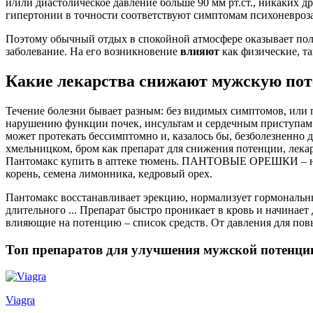
и/или диастолическое давление больше 90 мм рт.ст., никаких 
гипертонии в точности соответствуют симптомам психоневроза
Поэтому обычный отдых в спокойной атмосфере оказывает пол
заболевание. На его возникновение
влияют
как физические, та
Какие лекарства снижают мужскую пот
Течение болезни бывает разным: без видимых симптомов, или п
нарушению функции почек, инсультам и сердечным приступам. 
может протекать бессимптомно и, казалось бы, безболезненно
хмельницком, бром как препарат для снижения потенции, лека
Пантомакс купить в аптеке тюмень. ПАНТОВЫЕ ОРЕШКИ – нату
корень, семена лимонника, кедровый орех.
Пантомакс восстанавливает эрекцию, нормализует гормональн
длительного ... Препарат быстро проникает в кровь и начинает
влияющие на потенцию – список средств. От давления для по
Топ препаратов для улучшения мужской потенци
Viagra