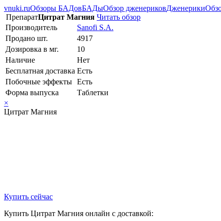
vnuki.ru
Обзоры БАДов
БАДы
Обзор дженериков
Дженерики
Обзо
Препарат
Цитрат Магния
Читать обзор
Производитель
Sanofi S.A.
Продано шт.
4917
Дозировка в мг.
10
Наличие
Нет
Бесплатная доставка
Есть
Побочные эффекты
Есть
Форма выпуска
Таблетки
×
Цитрат Магния
Купить сейчас
Купить Цитрат Магния онлайн с доставкой: