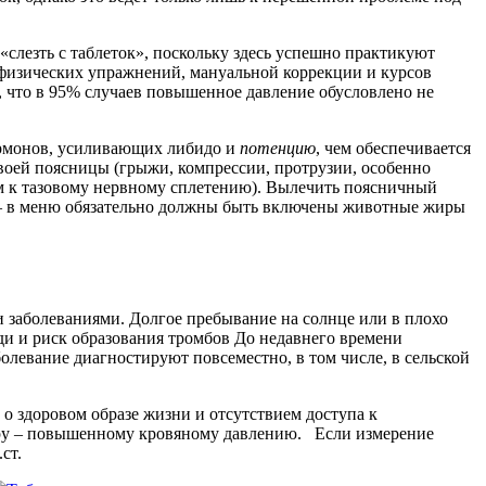
лезть с таблеток», поскольку здесь успешно практикуют
 физических упражнений, мануальной коррекции и курсов
что в 95% случаев повышенное давление обусловлено не
гормонов, усиливающих либидо и
потенцию
, чем обеспечивается
воей поясницы (грыжи, компрессии, протрузии, особенно
ам к тазовому нервному сплетению). Вылечить поясничный
ю – в меню обязательно должны быть включены животные жиры
заболеваниями. Долгое пребывание на солнце или в плохо
ди и риск образования тромбов До недавнего времени
олевание диагностируют повсеместно, в том числе, в сельской
о здоровом образе жизни и отсутствием доступа к
етру – повышенному кровяному давлению. Если измерение
.ст.