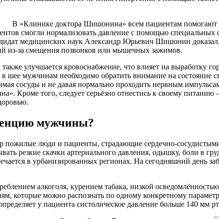
В «Клинике доктора Шишонина» всем пациентам помогают «с
циентов смогли нормализовать давление с помощью специальных
идат медицинских наук Александр Юрьевич Шишонин доказал, 
й из-за смещения позвонков или мышечных зажимов.
а также улучшается кровоснабжение, что влияет на выработку 
 в шее мужчинам необходимо обратить внимание на состояние с
жимая сосуды и не давая нормально проходить нервным импульс
а». Кроме того, следует серьёзно отнестись к своему питани
доровью.
отенцию мужчины?
 пожилые люди и пациенты, страдающие сердечно-сосудистыми 
ать резкие скачки артериального давления, одышку, боли в гру
ечается в урбанизированных регионах. На сегодняшний день заб
еблением алкоголя, курением табака, низкой осведомлённостью 
зням, которые можно распознать по одному конкретному парам
определяет у пациента систолическое давление больше 140 мм рт