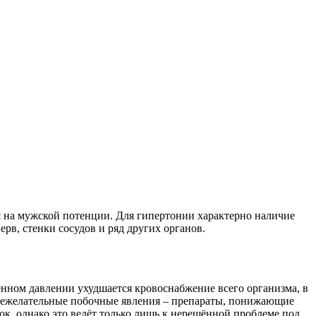
 на мужской потенции. Для гипертонии характерно наличие
ерв, стенки сосудов и ряд других органов.
нном давлении ухудшается кровоснабжение всего организма, в
 нежелательные побочные явления – препараты, понижающие
к, однако это ведёт только лишь к нерешённой проблеме под