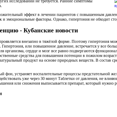
других исследований не требуется. Ранние симптомы
.
ожительный эффект в лечении пациентов с повышенным давление
к и эмоциональные факторы. Однако, гипертония не обходит сто
енцию - Кубанские новости
роявляется внезапно в тяжёлой форме. Поэтому гипертония може
Гипертония, или повышенное давление, встречается у все больш
 для организма, сердце и мозг все равно подвергаются функцио
рственные средства для повышения потенции в пожилом возрасте
ральный продукт на основе природных веществ. В состав сред
ый фон, устраняет воспалительные процессы предстательной же
 действовать уже через 30 минут Таблетки от давления, не влияю
вышения или снижения выписывается препарат, который нужно р
и