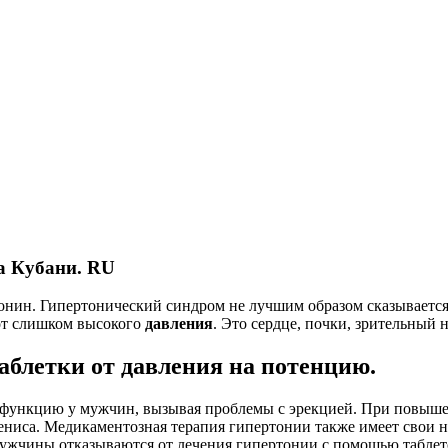
на Кубани. RU
нин. Гипертонический синдром не лучшим образом сказывается
от слишком высокого
давления
. Это сердце, почки, зрительный н
аблетки от давления на потенцию.
ю функцию у мужчин, вызывая проблемы с эрекцией. При повыше
пениса. Медикаментозная терапия гипертонии также имеет свои
мужчины отказываются от лечения гипертонии с помощью таблето