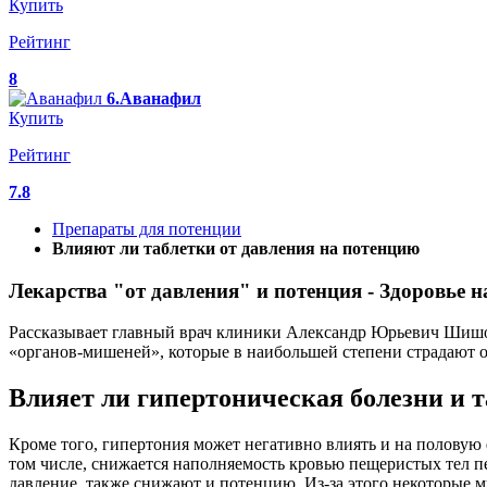
Купить
Рейтинг
8
6.Аванафил
Купить
Рейтинг
7.8
Препараты для потенции
Влияют ли таблетки от давления на потенцию
Лекарства "от давления" и потенция - Здоровье 
Рассказывает главный врач клиники Александр Юрьевич Шишо
«органов-мишеней», которые в наибольшей степени страдают 
Влияет ли гипертоническая болезни и т
Кроме того, гипертония может негативно влиять и на полову
том числе, снижается наполняемость кровью пещеристых тел 
давление, также снижают и потенцию. Из-за этого некоторые 