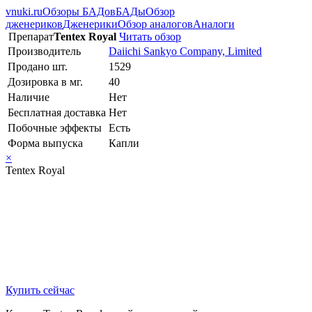
vnuki.ru
Обзоры БАДов
БАДы
Обзор
дженериков
Дженерики
Обзор аналогов
Аналоги
Препарат
Tentex Royal
Читать обзор
Производитель
Daiichi Sankyo Company, Limited
Продано шт.
1529
Дозировка в мг.
40
Наличие
Нет
Бесплатная доставка
Нет
Побочные эффекты
Есть
Форма выпуска
Капли
×
Tentex Royal
Купить сейчас