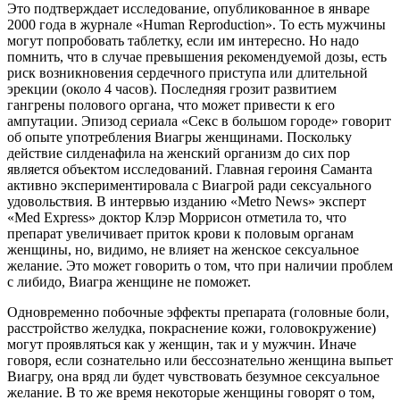
Это подтверждает исследование, опубликованное в январе
2000 года в журнале «Human Reproduction». То есть мужчины
могут попробовать таблетку, если им интересно. Но надо
помнить, что в случае превышения рекомендуемой дозы, есть
риск возникновения сердечного приступа или длительной
эрекции (около 4 часов). Последняя грозит развитием
гангрены полового органа, что может привести к его
ампутации. Эпизод сериала «Секс в большом городе» говорит
об опыте употребления Виагры женщинами. Поскольку
действие силденафила на женский организм до сих пор
является объектом исследований. Главная героиня Саманта
активно экспериментировала с Виагрой ради сексуального
удовольствия. В интервью изданию «Metro News» эксперт
«Med Express» доктор Клэр Моррисон отметила то, что
препарат увеличивает приток крови к половым органам
женщины, но, видимо, не влияет на женское сексуальное
желание. Это может говорить о том, что при наличии проблем
с либидо, Виагра женщине не поможет.
Одновременно побочные эффекты препарата (головные боли,
расстройство желудка, покраснение кожи, головокружение)
могут проявляться как у женщин, так и у мужчин. Иначе
говоря, если сознательно или бессознательно женщина выпьет
Виагру, она вряд ли будет чувствовать безумное сексуальное
желание. В то же время некоторые женщины говорят о том,