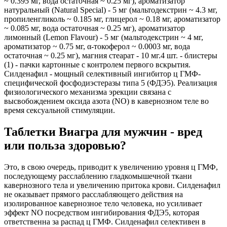
~ 0.395 мг, вода остаточная ~ 0.25 мг), ароматизатор
натуральный (Natural Special) - 5 мг (мальтодекстрин ~ 4.3 мг,
пропиленгликоль ~ 0.185 мг, глицерол ~ 0.18 мг, ароматизатор
~ 0.085 мг, вода остаточная ~ 0.25 мг), ароматизатор
лимонный (Lemon Flavour) - 5 мг (мальтодекстрин ~ 4 мг,
ароматизатор ~ 0.75 мг, α-токоферол ~ 0.0003 мг, вода
остаточная ~ 0.25 мг), магния стеарат - 10 мг.4 шт. - блистеры
(1) - пачки картонные с контролем первого вскрытия.
Силденафил - мощный селективный ингибитор ц ГМФ-
специфической фосфодиэстеразы типа 5 (ФДЭ5). Реализация
физиологического механизма эрекции связана с
высвобождением оксида азота (NO) в кавернозном теле во
время сексуальной стимуляции.
Таблетки Виагра для мужчин - вред
или польза здоровью?
Это, в свою очередь, приводит к увеличению уровня ц ГМФ,
последующему расслаблению гладкомышечной ткани
кавернозного тела и увеличению притока крови. Силденафил
не оказывает прямого расслабляющего действия на
изолированное кавернозное тело человека, но усиливает
эффект NO посредством ингибирования ФДЭ5, которая
ответственна за распад ц ГМФ. Силденафил селективен в