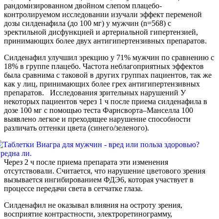
рандомизированном двойном слепом плацебо-
контролируемом исследовании изучали эффект переменой
дозы силденафила (до 100 мг) у мужчин (n=568) с
эректильной дисфункцией и артериальной гипертензией,
принимающих более двух антигипертензивных препаратов.
Силденафил улучшил эрекцию у 71% мужчин по сравнению с
18% в группе плацебо. Частота неблагоприятных эффектов
была сравнима с таковой в других группах пациентов, так же
как у лиц, принимающих более грех антигипертензивных
препаратов. Исследования зрительных нарушений У
некоторых пациентов через 1 ч после приема силденафила в
дозе 100 мг с помощью теста Фарнсворта–Манселла 100
выявлено легкое и преходящее нарушение способности
различать оттенки цвета (синего/зеленого).
Через 2 ч после приема препарата эти изменения
отсутствовали. Считается, что нарушение цветового зрения
вызывается ингибированием ФДЭ6, которая участвует в
процессе передачи света в сетчатке глаза.
Силденафил не оказывал влияния на остроту зрения,
восприятие контрастности, электроретинограмму,