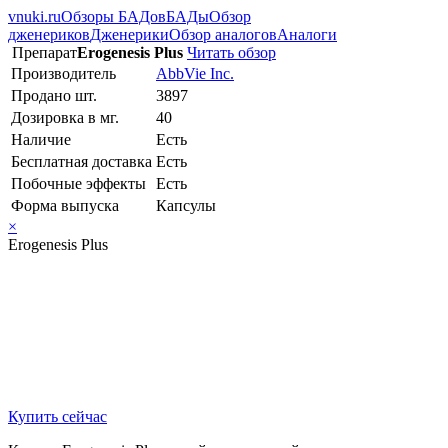
vnuki.ru
Обзоры БАДов
БАДы
Обзор
дженериков
Дженерики
Обзор аналогов
Аналоги
Препарат
Erogenesis Plus
Читать обзор
Производитель
AbbVie Inc.
Продано шт.
3897
Дозировка в мг.
40
Наличие
Есть
Бесплатная доставка
Есть
Побочные эффекты
Есть
Форма выпуска
Капсулы
×
Erogenesis Plus
Купить сейчас