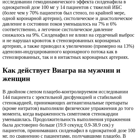
исследовании гемодинамического эффекта силденафила в
однократной дозе 100 мг у 14 пациентов с тяжелой ИБС
(более чем у 70% пациентов был стеноз, по крайней мере,
одной коронарной артерии), систолическое и диастолическое
давление в состоянии покоя уменьшалось на 7% и 6%
соответственно, а легочное систолическое давление
снижалось на 9%. Силденафил не влиял на сердечный выброс
и не нарушал кровоток в стенозированных коронарных
артериях, а также приводил к увеличению (примерно на 13%)
аденозин-индуцированного коронарного потока как в
стенозированных, так и в интактных коронарных артериях.
Как действует Виагра на мужчин и
женщин
В двойном слепом плацебо-контролируемом исследовании
144 пациента с эректильной дисфункцией и стабильной
стенокардией, принимающих антиангинальные препараты
(кроме нитратов) выполняли физические упражнения до того
момента, когда выраженность симптомов стенокардии
уменьшилась. Продолжительность выполнения упражнения
была достоверно больше (19.9 секунд; 0.9-38.9 сек) у
пациентов, принимавших силденафил в однократной дозе 100
мг, по сравнению с пациентами, получавшими плацебо. В