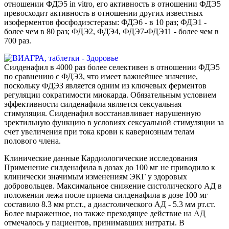
отношении ФДЭ5 in vitro, его активность в отношении ФДЭ5
превосходит активность в отношении других известных
изоферментов фосфодиэстеразы: ФДЭ6 - в 10 раз; ФДЭ1 -
более чем в 80 раз; ФДЭ2, ФДЭ4, ФДЭ7-ФДЭ11 - более чем в
700 раз.
Силденафил в 4000 раз более селективен в отношении ФДЭ5
по сравнению с ФДЭЗ, что имеет важнейшее значение,
поскольку ФДЭЗ является одним из ключевых ферментов
регуляции сократимости миокарда. Обязательным условием
эффективности силденафила является сексуальная
стимуляция. Силденафил восстанавливает нарушенную
эректильную функцию в условиях сексуальной стимуляции за
счет увеличения при тока крови к кавернозным телам
полового члена.
Клинические данные Кардиологические исследования
Применение силденафила в дозах до 100 мг не приводило к
клинически значимым изменениям ЭКГ у здоровых
добровольцев. Максимальное снижение систолического АД в
положении лежа после приема силденафила в дозе 100 мг
составило 8.3 мм рт.ст., а диастолического АД - 5.3 мм рт.ст.
Более выраженное, но также преходящее действие на АД
отмечалось у пациентов, принимавших нитраты. В