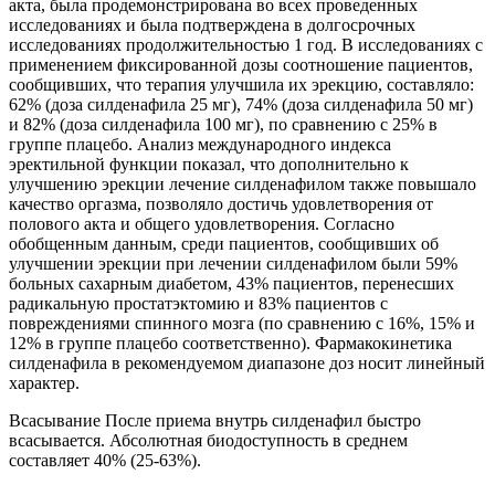
акта, была продемонстрирована во всех проведенных
исследованиях и была подтверждена в долгосрочных
исследованиях продолжительностью 1 год. В исследованиях с
применением фиксированной дозы соотношение пациентов,
сообщивших, что терапия улучшила их эрекцию, составляло:
62% (доза силденафила 25 мг), 74% (доза силденафила 50 мг)
и 82% (доза силденафила 100 мг), по сравнению с 25% в
группе плацебо. Анализ международного индекса
эректильной функции показал, что дополнительно к
улучшению эрекции лечение силденафилом также повышало
качество оргазма, позволяло достичь удовлетворения от
полового акта и общего удовлетворения. Согласно
обобщенным данным, среди пациентов, сообщивших об
улучшении эрекции при лечении силденафилом были 59%
больных сахарным диабетом, 43% пациентов, перенесших
радикальную простатэктомию и 83% пациентов с
повреждениями спинного мозга (по сравнению с 16%, 15% и
12% в группе плацебо соответственно). Фармакокинетика
силденафила в рекомендуемом диапазоне доз носит линейный
характер.
Всасывание После приема внутрь силденафил быстро
всасывается. Абсолютная биодоступность в среднем
составляет 40% (25-63%).