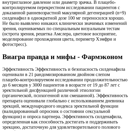
внутриглазное давление или диаметр зрачка. В плацебо-
контролируемом перекрестном исследовании пациентов с
доказанной ранневозрастной макулярной дегенерацией (n=9)
силденафил в однократной дозе 100 мг переносился хорошо.
Не было выявлено никаких клинически значимых изменений
зрения, оцениваемых по специальным визуальным тестам
(острота зрения, решетка Амслера, цветовое восприятие,
моделирование прохождения цвета, периметр Хэмфри и
фотостресс).
Виагра правда и мифы - Фармэконом
Эффективность Эффективность и безопасность силденафила
оценивали в 21 рандомизированном двойном слепом
плацебо-контролируемом исследовании продолжительностью
до 6 месяцев у 3000 пациентов в возрасте от 19 до 87 лет с
эректильной дисфункцией различной этиологии
(органической, психогенной или смешанной). Эффективность
препарата оценивали глобально с использованием дневника
эрекций, международного индекса эректильной функции
(валидированный опросник о состоянии сексуальной
функции) и опроса партнера. Эффективность силденафила,
определенная как способность достигать и поддерживать
эрекцию, достаточную для удовлетворительного полового