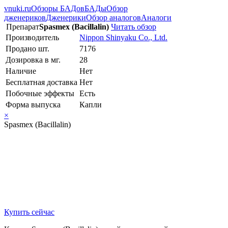
vnuki.ru
Обзоры БАДов
БАДы
Обзор
дженериков
Дженерики
Обзор аналогов
Аналоги
Препарат
Spasmex (Bacillalin)
Читать обзор
Производитель
Nippon Shinyaku Co., Ltd.
Продано шт.
7176
Дозировка в мг.
28
Наличие
Нет
Бесплатная доставка
Нет
Побочные эффекты
Есть
Форма выпуска
Капли
×
Spasmex (Bacillalin)
Купить сейчас