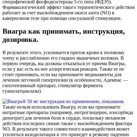
специфической фосфодиэстеразы 5-го типа (ФДЭ5).
Фармакологический эффект такого терапевтического действия
работает за счет высвобождением окиси азота (NO) в
кавернозном теле при помощи сексуальной стимуляции.
Виагра как принимать, инструкция,
дозировка.
В результате этого, усиливается приток крови к половому
члену и расслаблению его гладких мышечных волокон. В
первую очередь, вы должны отказаться от приема Виагры,
если у вас есть на нее аллергическая реакция. Также ее не
стоит принимать, если вы принимаете медикаменты для
лечения легочной гипертензии (в особенности, Адемпас —
гипотензивный препарат, стимулятор фермента
гуанилатциклазы).
Также нельзя использовать Виагру, если вы принимаете
нитратные препараты (например, нитроглицерин, изосорбида
динитрат) для лечения боли в сердце, поскольку механизм
действия последних связан также с высвобождением фактора
NO. В результате такого совместного взаимодействия может
усилиться вазодилатация и это приведет к резкому падению