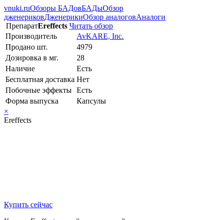
vnuki.ru
Обзоры БАДов
БАДы
Обзор
дженериков
Дженерики
Обзор аналогов
Аналоги
Препарат
Ereffects
Читать обзор
Производитель
AvKARE, Inc.
Продано шт.
4979
Дозировка в мг.
28
Наличие
Есть
Бесплатная доставка
Нет
Побочные эффекты
Есть
Форма выпуска
Капсулы
×
Ereffects
Купить сейчас