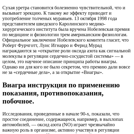
Сухая уретра становится болезненно чувствительной, что и
вызывает эрекцию. К такому же эффекту приводит и
употребление толченых муравьев. 13 октября 1998 года
представителем шведского Каролинского медико-
хирургического института была вручена Нобелевская премия
по медицине и физиологии трем американским физиологам.
Официальное заключение Нобелевского комитета гласит, что
Роберт Фурчготт, Луис Игнарро и Ферид Мурад
награждаются за «открытие роли оксида азота как сигнальной
молекулы в регуляции сердечно-сосудистой системы» — в
целом, это научное описание принципа работы виагры.
Однако ни для кого не было секретом, что премию дали вовсе
не за «сердечные дела», а за открытие «Виагры».
Виагра инструкция по применению
показания, противопоказания,
побочное.
Исследования, проведенные в начале 90-х, показали, что
простое соединение, содержащееся, например, в выхлопах
автомобилей, — оксид азота (NO) играет чрезвычайно
важную роль в организме, активно участвуя в регуляции