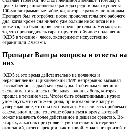
сильные таблетки, но стоят ненамного меньше. Поэтому в
целях более рационального расхода средств были куплены
100-миллиграммовые таблетки, которые разломали пополам.
Препарат был употреблен после продолжительного рабочего
дня, когда кроме сна ничего уже больше не хочется и не
можется, что было проверено предварительно. Несмотря на
то, что производитель гарантирует устойчивое подавление
ФДЭ5 в течениe 4 часов, эксперимент искусственно
ограничили 2 часами.
Препарат Ваигра вопросы и ответы на
них
ФДЭ5 за это время действительно не появился и
нерасщепленный циклический ГМФ непрерывно вызывал
расслабление гладкой мускулатуры. Побочным явлением
эксперимента явилась небольшая головная боль, которая
прошла в течение часа. Чтобы быть объективными, нужно
упомянуть, что есть женщины, принимающие виагру и
утверждающие, что она им помогает. Но если есть проблема в
сексуальном плане, то лучше обратиться к врачу, который
может назначить более действенное и дешевое средство. Во-
вторых, алкоголь притупляет чувствительность нервных
окончаний, отчего эрекции, как таковой, может не произойти.