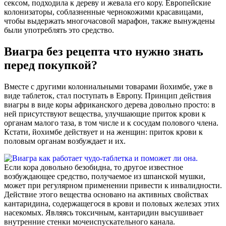
сексом, подходила к дереву и жевала его кору. Европейские
колонизаторы, соблазненные чернокожими красавицами,
чтобы выдержать многочасовой марафон, также вынуждены
были употреблять это средство.
Виагра без рецепта что нужно знать
перед покупкой?
Вместе с другими колониальными товарами йохимбе, уже в
виде таблеток, стал поступать в Европу. Принцип действия
виагры в виде коры африканского дерева довольно просто: в
ней присутствуют вещества, улучшающие приток крови к
органам малого таза, в том числе и к сосудам полового члена.
Кстати, йохимбе действует и на женщин: приток крови к
половым органам возбуждает и их.
Если кора довольно безобидна, то другое известное
возбуждающее средство, получаемое из шпанской мушки,
может при регулярном применении привести к инвалидности.
Действие этого вещества основано на активных свойствах
кантаридина, содержащегося в крови и половых железах этих
насекомых. Являясь токсичным, кантаридин высушивает
внутренние стенки мочеиспускательного канала.