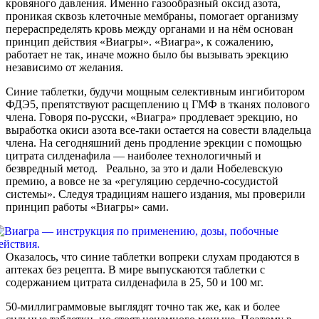
кровяного давления. Именно газообразный оксид азота,
проникая сквозь клеточные мембраны, помогает организму
перераспределять кровь между органами и на нём основан
принцип действия «Виагры». «Виагра», к сожалению,
работает не так, иначе можно было бы вызывать эрекцию
независимо от желания.
Синие таблетки, будучи мощным селективным ингибитором
ФДЭ5, препятствуют расщеплению ц ГМФ в тканях полового
члена. Говоря по-русски, «Виагра» продлевает эрекцию, но
выработка окиси азота все-таки остается на совести владельца
члена. На сегодняшний день продление эрекции с помощью
цитрата силденафила — наиболее технологичный и
безвредный метод. Реально, за это и дали Нобелевскую
премию, а вовсе не за «регуляцию сердечно-сосудистой
системы». Следуя традициям нашего издания, мы проверили
принцип работы «Виагры» сами.
Оказалось, что синие таблетки вопреки слухам продаются в
аптеках без рецепта. В мире выпускаются таблетки с
содержанием цитрата силденафила в 25, 50 и 100 мг.
50-миллиграммовые выглядят точно так же, как и более