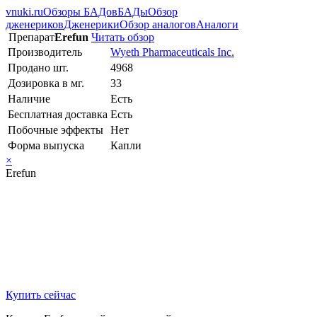
vnuki.ru
Обзоры БАДов
БАДы
Обзор
дженериков
Дженерики
Обзор аналогов
Аналоги
Препарат
Erefun
Читать обзор
Производитель
Wyeth Pharmaceuticals Inc.
Продано шт.
4968
Дозировка в мг.
33
Наличие
Есть
Бесплатная доставка
Есть
Побочные эффекты
Нет
Форма выпуска
Капли
×
Erefun
Купить сейчас