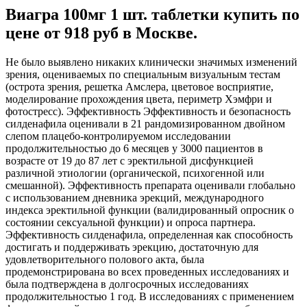
Виагра 100мг 1 шт. таблетки купить по
цене от 918 руб в Москве.
Не было выявлено никаких клинически значимых изменений
зрения, оцениваемых по специальным визуальным тестам
(острота зрения, решетка Амслера, цветовое восприятие,
моделирование прохождения цвета, периметр Хэмфри и
фотостресс). Эффективность Эффективность и безопасность
силденафила оценивали в 21 рандомизированном двойном
слепом плацебо-контролируемом исследовании
продолжительностью до 6 месяцев у 3000 пациентов в
возрасте от 19 до 87 лет с эректильной дисфункцией
различной этиологии (органической, психогенной или
смешанной). Эффективность препарата оценивали глобально
с использованием дневника эрекций, международного
индекса эректильной функции (валидированный опросник о
состоянии сексуальной функции) и опроса партнера.
Эффективность силденафила, определенная как способность
достигать и поддерживать эрекцию, достаточную для
удовлетворительного полового акта, была
продемонстрирована во всех проведенных исследованиях и
была подтверждена в долгосрочных исследованиях
продолжительностью 1 год. В исследованиях с применением