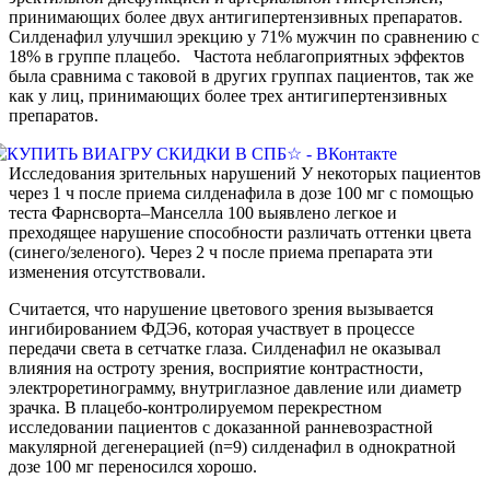
принимающих более двух антигипертензивных препаратов.
Силденафил улучшил эрекцию у 71% мужчин по сравнению с
18% в группе плацебо. Частота неблагоприятных эффектов
была сравнима с таковой в других группах пациентов, так же
как у лиц, принимающих более трех антигипертензивных
препаратов.
Исследования зрительных нарушений У некоторых пациентов
через 1 ч после приема силденафила в дозе 100 мг с помощью
теста Фарнсворта–Манселла 100 выявлено легкое и
преходящее нарушение способности различать оттенки цвета
(синего/зеленого). Через 2 ч после приема препарата эти
изменения отсутствовали.
Считается, что нарушение цветового зрения вызывается
ингибированием ФДЭ6, которая участвует в процессе
передачи света в сетчатке глаза. Силденафил не оказывал
влияния на остроту зрения, восприятие контрастности,
электроретинограмму, внутриглазное давление или диаметр
зрачка. В плацебо-контролируемом перекрестном
исследовании пациентов с доказанной ранневозрастной
макулярной дегенерацией (n=9) силденафил в однократной
дозе 100 мг переносился хорошо.