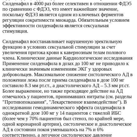
Силденафил в 4000 раз более селективен в отношении ФДЭ5
по сравнению с ФДЭ3, что имеет важнейшее значение,
поскольку ФДЭ3 является одним из ключевых ферментов
регуляции сократимости миокарда. Обязательным условием
эффективности силденафила является сексуальная
стимуляция.
Силденафил восстанавливает нарушенную эректильную
функцию в условиях сексуальной стимуляции за счет
увеличения притока крови к кавернозным телам полового
члена. Клинические данные Кардиологические исследования
Применение силденафила в дозах до 100 мг не приводило к
клинически значимым изменениям ЭКГ у здоровых
добровольцев. Максимальное снижение систолического АД в
положении лежа после приема силденафила в дозе 100 мг
составило 8.3 мм рт.ст., а диастолического АД – 5.3 мм рт.ст.
Более выраженное, но также преходящее действие на АД
отмечалось у пациентов, принимавших нитраты (см. разделы
"Противопоказания", "Лекарственное взаимодействие"). В
исследовании гемодинамического эффекта силденафила в
однократной дозе 100 мг у 14 пациентов с тяжелой ИБС
(более чем у 70% пациентов был стеноз, по крайней мере,
одной коронарной артерии), систолическое и диастолическое
АД в состоянии покоя уменьшалось на 7% и 6%
соответственно, а легочное систолическое давление