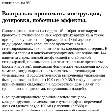
снижалось на 9%.
Виагра как принимать, инструкция,
дозировка, побочные эффекты.
Силденафил не влиял на сердечный выброс и не нарушал
кровоток в стенозированных коронарных артериях, а также
приводил к увеличению (примерно на 13%) аденозин-
индуцированного коронарного кровотока как в
стенозированных, так и в интактных коронарных артериях. В
двойном слепом плацебо-контролируемом исследовании 144
пациента с эректильной дисфункцией и стабильной
стенокардией, принимающих антиангинальные препараты
(кроме нитратов), выполняли физические упражнения до того
момента, когда выраженность симптомов стенокардии
уменьшилась. Продолжительность выполнения упражнения
была достоверно больше (19.9 сек; 0.9-38.9 сек) у пациентов,
принимавших силденафил в однократной дозе 100 мг, по
сравнению с пациентами, получавшими плацебо.
В рандомизированном двойном слепом плацебо-
контролируемом исследовании изучали эффект переменой
дозы силденафила (до 100 мг) у мужчин (n=568) с
эректильной дисфункцией и артериальной гипертензией,