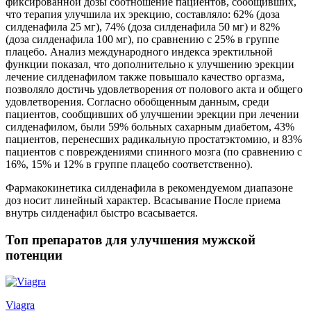
фиксированной дозы соотношение пациентов, сообщивших,
что терапия улучшила их эрекцию, составляло: 62% (доза
силденафила 25 мг), 74% (доза силденафила 50 мг) и 82%
(доза силденафила 100 мг), по сравнению с 25% в группе
плацебо. Анализ международного индекса эректильной
функции показал, что дополнительно к улучшению эрекции
лечение силденафилом также повышало качество оргазма,
позволяло достичь удовлетворения от полового акта и общего
удовлетворения. Согласно обобщенным данным, среди
пациентов, сообщивших об улучшении эрекции при лечении
силденафилом, были 59% больных сахарным диабетом, 43%
пациентов, перенесших радикальную простатэктомию, и 83%
пациентов с повреждениями спинного мозга (по сравнению с
16%, 15% и 12% в группе плацебо соответственно).
Фармакокинетика силденафила в рекомендуемом диапазоне
доз носит линейный характер. Всасывание После приема
внутрь силденафил быстро всасывается.
Топ препаратов для улучшения мужской
потенции
Viagra