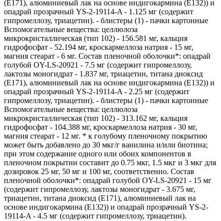
(E171), алюминиевый лак на основе индигокармина (E132)) и
опадрай прозрачный YS-2-19114-A - 1.125 мг (содержит
гипромеллозу, триацетин). - блистеры (1) - пачки картонные
Вспомогательные вещества: целлюлоза
микрокристаллическая (тип 102) - 156.581 мг, кальция
гидрофосфат - 52.194 мг, кроскармеллоза натрия - 15 мг,
магния стеарат - 6 мг. Состав пленочной оболочки*: опадрай
голубой OY-LS-20921 - 7.5 мг (содержит гипромеллозу,
лактозы моногидрат - 1.837 мг, триацетин, титана диоксид
(E171), алюминиевый лак на основе индигокармина (E132)) и
опадрай прозрачный YS-2-19114-A - 2.25 мг (содержит
гипромеллозу, триацетин). - блистеры (1) - пачки картонные
Вспомогательные вещества: целлюлоза
микрокристаллическая (тип 102) - 313.162 мг, кальция
гидрофосфат - 104.388 мг, кроскармеллоза натрия - 30 мг,
магния стеарат - 12 мг. * к голубому пленочному покрытию
может быть добавлено до 30 мкг/г ванилина и/или биотина;
при этом содержание одного или обоих компонентов в
пленочном покрытии составит до 0.75 мкг, 1.5 мкг и 3 мкг для
дозировок 25 мг, 50 мг и 100 мг, соответственно. Состав
пленочной оболочки*: опадрай голубой OY-LS-20921 - 15 мг
(содержит гипромеллозу, лактозы моногидрат - 3.675 мг,
триацетин, титана диоксид (E171), алюминиевый лак на
основе индигокармина (E132)) и опадрай прозрачный YS-2-
19114-A - 4.5 мг (содержит гипромеллозу, триацетин).