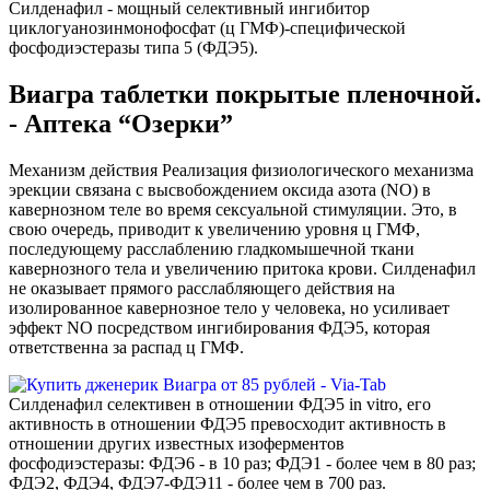
Силденафил - мощный селективный ингибитор
циклогуанозинмонофосфат (ц ГМФ)-специфической
фосфодиэстеразы типа 5 (ФДЭ5).
Виагра таблетки покрытые пленочной.
- Аптека “Озерки”
Механизм действия Реализация физиологического механизма
эрекции связана с высвобождением оксида азота (NO) в
кавернозном теле во время сексуальной стимуляции. Это, в
свою очередь, приводит к увеличению уровня ц ГМФ,
последующему расслаблению гладкомышечной ткани
кавернозного тела и увеличению притока крови. Силденафил
не оказывает прямого расслабляющего действия на
изолированное кавернозное тело у человека, но усиливает
эффект NO посредством ингибирования ФДЭ5, которая
ответственна за распад ц ГМФ.
Силденафил селективен в отношении ФДЭ5 in vitro, его
активность в отношении ФДЭ5 превосходит активность в
отношении других известных изоферментов
фосфодиэстеразы: ФДЭ6 - в 10 раз; ФДЭ1 - более чем в 80 раз;
ФДЭ2, ФДЭ4, ФДЭ7-ФДЭ11 - более чем в 700 раз.