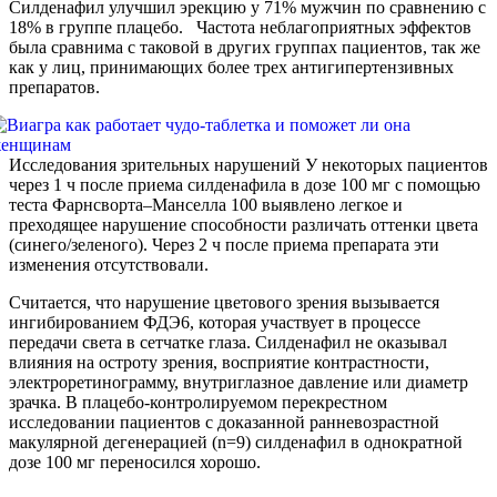
Силденафил улучшил эрекцию у 71% мужчин по сравнению с
18% в группе плацебо. Частота неблагоприятных эффектов
была сравнима с таковой в других группах пациентов, так же
как у лиц, принимающих более трех антигипертензивных
препаратов.
Исследования зрительных нарушений У некоторых пациентов
через 1 ч после приема силденафила в дозе 100 мг с помощью
теста Фарнсворта–Манселла 100 выявлено легкое и
преходящее нарушение способности различать оттенки цвета
(синего/зеленого). Через 2 ч после приема препарата эти
изменения отсутствовали.
Считается, что нарушение цветового зрения вызывается
ингибированием ФДЭ6, которая участвует в процессе
передачи света в сетчатке глаза. Силденафил не оказывал
влияния на остроту зрения, восприятие контрастности,
электроретинограмму, внутриглазное давление или диаметр
зрачка. В плацебо-контролируемом перекрестном
исследовании пациентов с доказанной ранневозрастной
макулярной дегенерацией (n=9) силденафил в однократной
дозе 100 мг переносился хорошо.