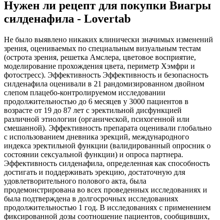
Нужен ли рецепт для покупки Виагры
силденафила - Lovertab
Не было выявлено никаких клинически значимых изменений
зрения, оцениваемых по специальным визуальным тестам
(острота зрения, решетка Амслера, цветовое восприятие,
моделирование прохождения цвета, периметр Хэмфри и
фотостресс). Эффективность Эффективность и безопасность
силденафила оценивали в 21 рандомизированном двойном
слепом плацебо-контролируемом исследовании
продолжительностью до 6 месяцев у 3000 пациентов в
возрасте от 19 до 87 лет с эректильной дисфункцией
различной этиологии (органической, психогенной или
смешанной). Эффективность препарата оценивали глобально
с использованием дневника эрекций, международного
индекса эректильной функции (валидированный опросник о
состоянии сексуальной функции) и опроса партнера.
Эффективность силденафила, определенная как способность
достигать и поддерживать эрекцию, достаточную для
удовлетворительного полового акта, была
продемонстрирована во всех проведенных исследованиях и
была подтверждена в долгосрочных исследованиях
продолжительностью 1 год. В исследованиях с применением
фиксированной дозы соотношение пациентов, сообщивших,