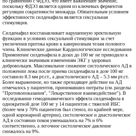
по сравнению с ФДЭ3, что имеет важнейшее значение,
поскольку ФДЭ3 является одним из ключевых ферментов
регуляции сократимости миокарда. Обязательным условием
эффективности силденафила является сексуальная
стимуляция.
Силденафил восстанавливает нарушенную эректильную
функцию в условиях сексуальной стимуляции за счет
увеличения притока крови к кавернозным телам полового
члена. Клинические данные Кардиологические исследования
Применение силденафила в дозах до 100 мг не приводило к
клинически значимым изменениям ЭКГ у здоровых
добровольцев. Максимальное снижение систолического АД в
положении лежа после приема силденафила в дозе 100 мг
составило 8.3 мм рт.ст., а диастолического АД – 5.3 мм рт.ст.
Более выраженное, но также преходящее действие на АД
отмечалось у пациентов, принимавших нитраты (см. разделы
"Противопоказания", "Лекарственное взаимодействие"). В
исследовании гемодинамического эффекта силденафила в
однократной дозе 100 мг у 14 пациентов с тяжелой ИБС
(более чем у 70% пациентов был стеноз, по крайней мере,
одной коронарной артерии), систолическое и диастолическое
АД в состоянии покоя уменьшалось на 7% и 6%
соответственно, а легочное систолическое давление
снижалось на 9%.