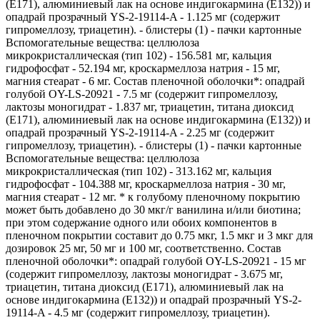
(E171), алюминиевый лак на основе индигокармина (E132)) и
опадрай прозрачный YS-2-19114-A - 1.125 мг (содержит
гипромеллозу, триацетин). - блистеры (1) - пачки картонные
Вспомогательные вещества: целлюлоза
микрокристаллическая (тип 102) - 156.581 мг, кальция
гидрофосфат - 52.194 мг, кроскармеллоза натрия - 15 мг,
магния стеарат - 6 мг. Состав пленочной оболочки*: опадрай
голубой OY-LS-20921 - 7.5 мг (содержит гипромеллозу,
лактозы моногидрат - 1.837 мг, триацетин, титана диоксид
(E171), алюминиевый лак на основе индигокармина (E132)) и
опадрай прозрачный YS-2-19114-A - 2.25 мг (содержит
гипромеллозу, триацетин). - блистеры (1) - пачки картонные
Вспомогательные вещества: целлюлоза
микрокристаллическая (тип 102) - 313.162 мг, кальция
гидрофосфат - 104.388 мг, кроскармеллоза натрия - 30 мг,
магния стеарат - 12 мг. * к голубому пленочному покрытию
может быть добавлено до 30 мкг/г ванилина и/или биотина;
при этом содержание одного или обоих компонентов в
пленочном покрытии составит до 0.75 мкг, 1.5 мкг и 3 мкг для
дозировок 25 мг, 50 мг и 100 мг, соответственно. Состав
пленочной оболочки*: опадрай голубой OY-LS-20921 - 15 мг
(содержит гипромеллозу, лактозы моногидрат - 3.675 мг,
триацетин, титана диоксид (E171), алюминиевый лак на
основе индигокармина (E132)) и опадрай прозрачный YS-2-
19114-A - 4.5 мг (содержит гипромеллозу, триацетин).