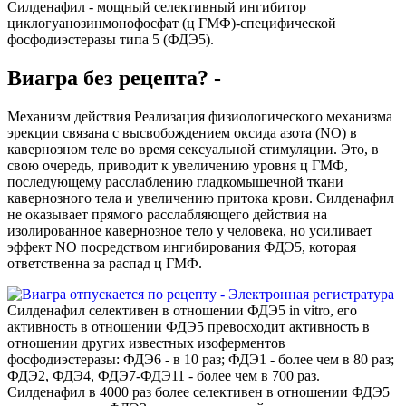
Силденафил - мощный селективный ингибитор
циклогуанозинмонофосфат (ц ГМФ)-специфической
фосфодиэстеразы типа 5 (ФДЭ5).
Виагра без рецепта? -
Механизм действия Реализация физиологического механизма
эрекции связана с высвобождением оксида азота (NO) в
кавернозном теле во время сексуальной стимуляции. Это, в
свою очередь, приводит к увеличению уровня ц ГМФ,
последующему расслаблению гладкомышечной ткани
кавернозного тела и увеличению притока крови. Силденафил
не оказывает прямого расслабляющего действия на
изолированное кавернозное тело у человека, но усиливает
эффект NO посредством ингибирования ФДЭ5, которая
ответственна за распад ц ГМФ.
Силденафил селективен в отношении ФДЭ5 in vitro, его
активность в отношении ФДЭ5 превосходит активность в
отношении других известных изоферментов
фосфодиэстеразы: ФДЭ6 - в 10 раз; ФДЭ1 - более чем в 80 раз;
ФДЭ2, ФДЭ4, ФДЭ7-ФДЭ11 - более чем в 700 раз.
Силденафил в 4000 раз более селективен в отношении ФДЭ5