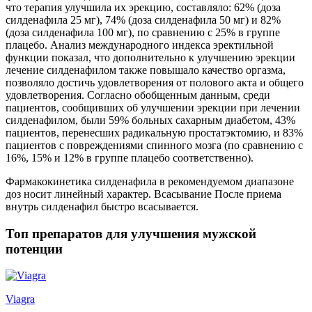
что терапия улучшила их эрекцию, составляло: 62% (доза
силденафила 25 мг), 74% (доза силденафила 50 мг) и 82%
(доза силденафила 100 мг), по сравнению с 25% в группе
плацебо. Анализ международного индекса эректильной
функции показал, что дополнительно к улучшению эрекции
лечение силденафилом также повышало качество оргазма,
позволяло достичь удовлетворения от полового акта и общего
удовлетворения. Согласно обобщенным данным, среди
пациентов, сообщивших об улучшении эрекции при лечении
силденафилом, были 59% больных сахарным диабетом, 43%
пациентов, перенесших радикальную простатэктомию, и 83%
пациентов с повреждениями спинного мозга (по сравнению с
16%, 15% и 12% в группе плацебо соответственно).
Фармакокинетика силденафила в рекомендуемом диапазоне
доз носит линейный характер. Всасывание После приема
внутрь силденафил быстро всасывается.
Топ препаратов для улучшения мужской
потенции
Viagra