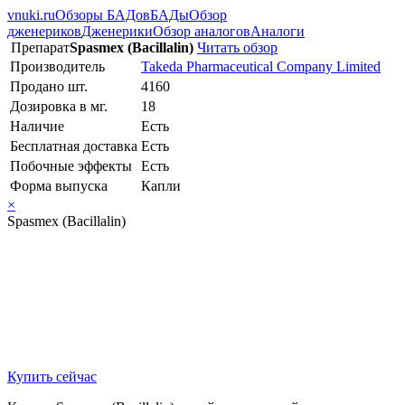
vnuki.ru
Обзоры БАДов
БАДы
Обзор
дженериков
Дженерики
Обзор аналогов
Аналоги
Препарат
Spasmex (Bacillalin)
Читать обзор
Производитель
Takeda Pharmaceutical Company Limited
Продано шт.
4160
Дозировка в мг.
18
Наличие
Есть
Бесплатная доставка
Есть
Побочные эффекты
Есть
Форма выпуска
Капли
×
Spasmex (Bacillalin)
Купить сейчас