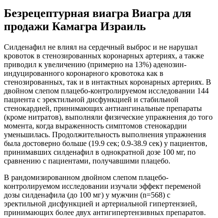
Безрецептурная виагра Виагра для
продажи Камагра Израиль
Силденафил не влиял на сердечный выброс и не нарушал
кровоток в стенозированных коронарных артериях, а также
приводил к увеличению (примерно на 13%) аденозин-
индуцированного коронарного кровотока как в
стенозированных, так и в интактных коронарных артериях. В
двойном слепом плацебо-контролируемом исследовании 144
пациента с эректильной дисфункцией и стабильной
стенокардией, принимающих антиангинальные препараты
(кроме нитратов), выполняли физические упражнения до того
момента, когда выраженность симптомов стенокардии
уменьшилась. Продолжительность выполнения упражнения
была достоверно больше (19.9 сек; 0.9-38.9 сек) у пациентов,
принимавших силденафил в однократной дозе 100 мг, по
сравнению с пациентами, получавшими плацебо.
В рандомизированном двойном слепом плацебо-
контролируемом исследовании изучали эффект переменой
дозы силденафила (до 100 мг) у мужчин (n=568) с
эректильной дисфункцией и артериальной гипертензией,
принимающих более двух антигипертензивных препаратов.