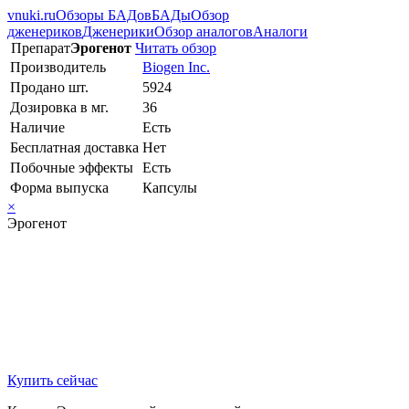
vnuki.ru
Обзоры БАДов
БАДы
Обзор
дженериков
Дженерики
Обзор аналогов
Аналоги
Препарат
Эрогенот
Читать обзор
Производитель
Biogen Inc.
Продано шт.
5924
Дозировка в мг.
36
Наличие
Есть
Бесплатная доставка
Нет
Побочные эффекты
Есть
Форма выпуска
Капсулы
×
Эрогенот
Купить сейчас