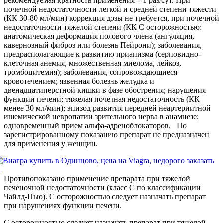
рекомендуемая кратность применения – 1 раз/сут. При
почечной недостаточности легкой и средней степени тяжести
(КК 30-80 мл/мин) коррекция дозы не требуется, при почечной
недостаточности тяжелой степени (КК С осторожностью:
анатомическая деформация полового члена (ангуляция,
кавернозный фиброз или болезнь Пейрони); заболевания,
предрасполагающие к развитию приапизма (серповидно-
клеточная анемия, множественная миелома, лейкоз,
тромбоцитемия); заболевания, сопровождающиеся
кровотечением; язвенная болезнь желудка и
двенадцатиперстной кишки в фазе обострения; нарушения
функции печени; тяжелая почечная недостаточность (КК
менее 30 мл/мин); эпизод развития передней неартериитной
ишемической невропатии зрительного нерва в анамнезе;
одновременный прием альфа-адреноблокаторов. По
зарегистрированному показанию препарат не предназначен
для применения у женщин.
Противопоказано применение препарата при тяжелой
печеночной недостаточности (класс С по классификации
Чайлд-Пью). С осторожностью следует назначать препарат
при нарушениях функции печени.
С осторожностью следует назначать препарат при тяжелой