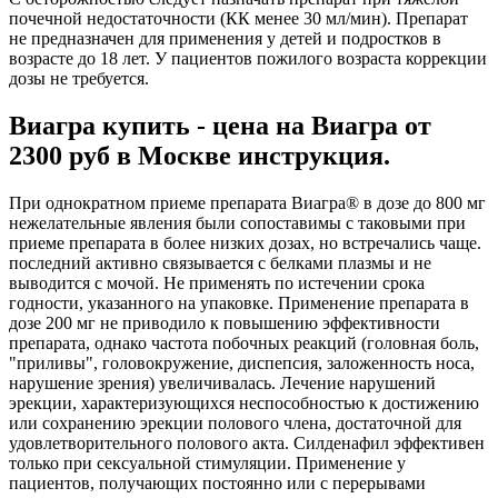
почечной недостаточности (КК менее 30 мл/мин). Препарат
не предназначен для применения у детей и подростков в
возрасте до 18 лет. У пациентов пожилого возраста коррекции
дозы не требуется.
Виагра купить - цена на Виагра от
2300 руб в Москве инструкция.
При однократном приеме препарата Виагра® в дозе до 800 мг
нежелательные явления были сопоставимы с таковыми при
приеме препарата в более низких дозах, но встречались чаще.
последний активно связывается с белками плазмы и не
выводится с мочой. Не применять по истечении срока
годности, указанного на упаковке. Применение препарата в
дозе 200 мг не приводило к повышению эффективности
препарата, однако частота побочных реакций (головная боль,
"приливы", головокружение, диспепсия, заложенность носа,
нарушение зрения) увеличивалась. Лечение нарушений
эрекции, характеризующихся неспособностью к достижению
или сохранению эрекции полового члена, достаточной для
удовлетворительного полового акта. Силденафил эффективен
только при сексуальной стимуляции. Применение у
пациентов, получающих постоянно или с перерывами