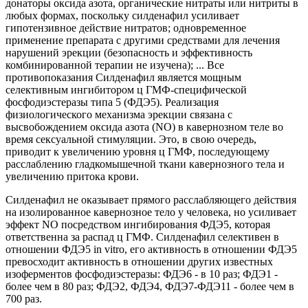
донаторы оксида азота, органические нитраты или нитриты в
любых формах, поскольку силденафил усиливает
гипотензивное действие нитратов; одновременное
применение препарата с другими средствами для лечения
нарушений эрекции (безопасность и эффективность
комбинированной терапии не изучена); ... Все
противопоказания Силденафил является мощным
селективным ингибитором ц ГМФ-специфической
фосфодиэстеразы типа 5 (ФДЭ5). Реализация
физиологического механизма эрекции связана с
высвобождением оксида азота (NO) в кавернозном теле во
время сексуальной стимуляции. Это, в свою очередь,
приводит к увеличению уровня ц ГМФ, последующему
расслаблению гладкомышечной ткани кавернозного тела и
увеличению притока крови.
Силденафил не оказывает прямого расслабляющего действия
на изолированное кавернозное тело у человека, но усиливает
эффект NO посредством ингибирования ФДЭ5, которая
ответственна за распад ц ГМФ. Силденафил селективен в
отношении ФДЭ5 in vitro, его активность в отношении ФДЭ5
превосходит активность в отношении других известных
изоферментов фосфодиэстеразы: ФДЭ6 - в 10 раз; ФДЭ1 -
более чем в 80 раз; ФДЭ2, ФДЭ4, ФДЭ7-ФДЭ11 - более чем в
700 раз.